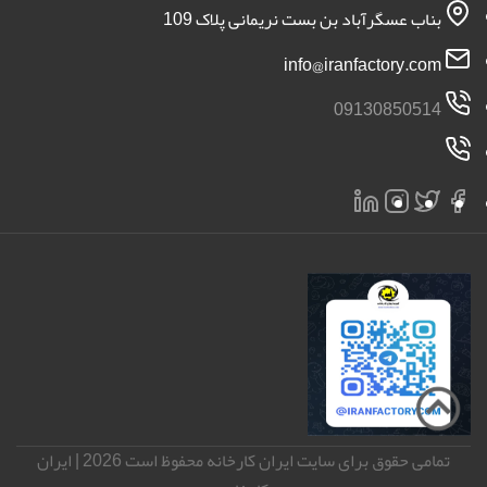
بناب عسگرآباد بن بست نریمانی پلاک 109
info@iranfactory.com
09130850514
تمامی حقوق برای سایت ایران کارخانه محفوظ است 2026 | ایران