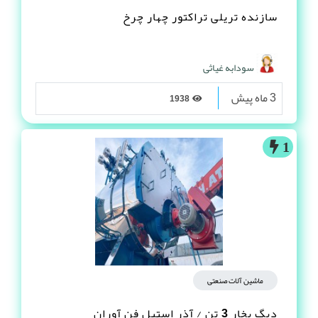
سازنده تریلی تراکتور چهار چرخ
سودابه غیاثی
3 ماه پیش
1938
1
ماشین آلات صنعتی
دیگ بخار 3 تن / آذر استیل فن آوران