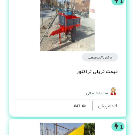
1
ماشین آلات صنعتی
قیمت تریلی تراکتور
سودابه غیاثی
3 ماه پیش
647
1