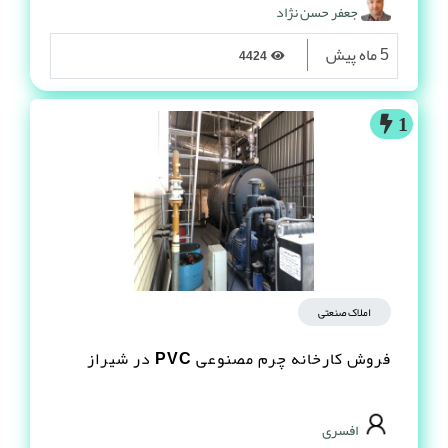
جعفر حسن نژاد
5 ماه پیش
4424
1
املاک صنعتی
فروش کارخانه چرم مصنوعى PVC در شیراز
افسری