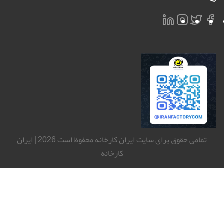
info@iranfactory.com
09130850514
تمامی حقوق برای سایت ایران کارخانه محفوظ است 2026 | ایران
کارخانه