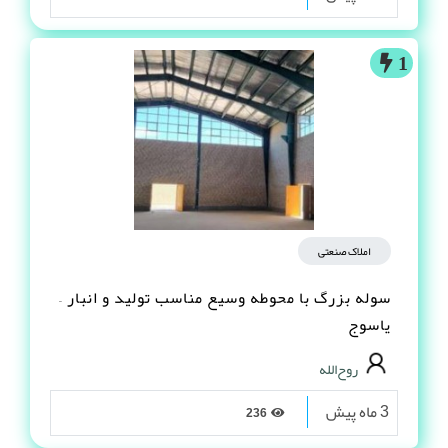
1
املاک صنعتی
سوله بزرگ با محوطه وسیع مناسب تولید و انبار –
یاسوج
روح‌الله
3 ماه پیش
236