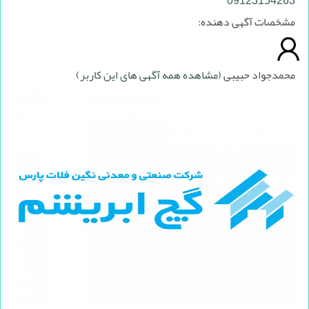
09123154263
مشخصات آگهی دهنده:
محمدجواد حبیبی
(مشاهده همه آگهی های این کاربر)