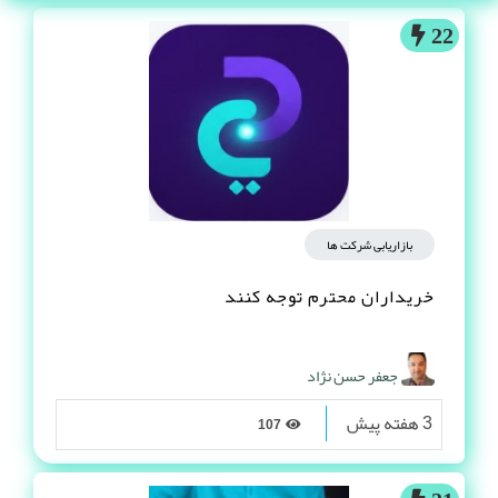
22
بازاریابی شرکت ها
خریداران محترم توجه کنند
جعفر حسن نژاد
3 هفته پیش
107