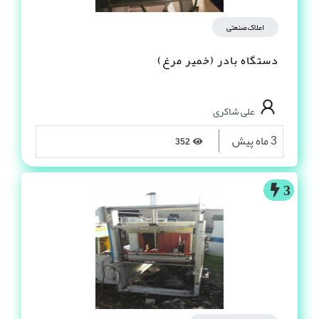
املاک صنعتی
دستگاه بادر (خمیر مرغ)
علی شاکری
3 ماه پیش
352
3