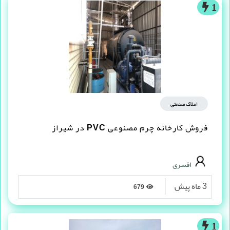
1
املاک صنعتی
فروش کارخانه چرم مصنوعى PVC در شیراز
افسری
3 ماه پیش
679
1