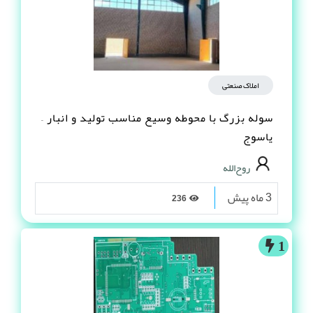
املاک صنعتی
سوله بزرگ با محوطه وسیع مناسب تولید و انبار –
یاسوج
روح‌الله
3 ماه پیش
236
1