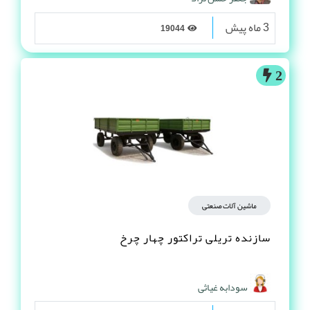
3 ماه پیش
19044
2
ماشین آلات صنعتی
سازنده تریلی تراکتور چهار چرخ
سودابه غیاثی