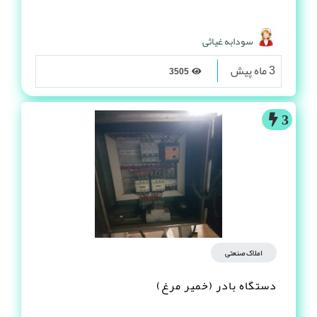
سودابه غیاثی
3 ماه پیش
3505
3
املاک صنعتی
دستگاه بادر (خمیر مرغ)