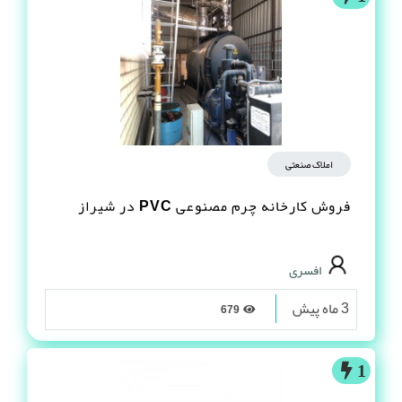
املاک صنعتی
فروش کارخانه چرم مصنوعى PVC در شیراز
افسری
3 ماه پیش
679
1