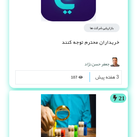
بازاریابی شرکت ها
خریداران محترم توجه کنند
جعفر حسن نژاد
3 هفته پیش
107
21