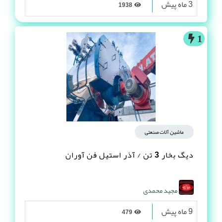
3 ماه پیش
1938
1
ماشین آلات صنعتی
دیگ بخار 3 تن / آذر استیل فن آوران
مجید محمدی
9 ماه پیش
479