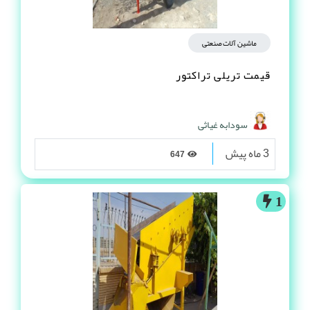
ماشین آلات صنعتی
قیمت تریلی تراکتور
سودابه غیاثی
3 ماه پیش
647
1