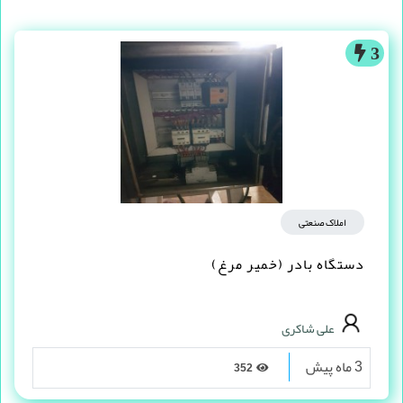
3
املاک صنعتی
دستگاه بادر (خمیر مرغ)
علی شاکری
3 ماه پیش
352