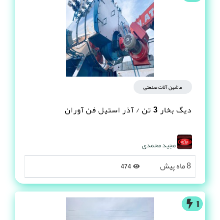
ماشین آلات صنعتی
دیگ بخار 3 تن / آذر استیل فن آوران
مجید محمدی
8 ماه پیش
474
1