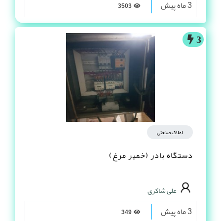
3 ماه پیش
3503
3
املاک صنعتی
دستگاه بادر (خمیر مرغ)
علی شاکری
3 ماه پیش
349