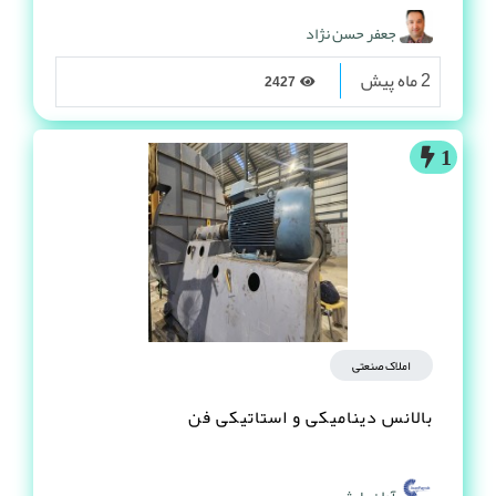
جعفر حسن نژاد
2 ماه پیش
2427
1
املاک صنعتی
بالانس دینامیکی و استاتیکی فن
آوان پایش