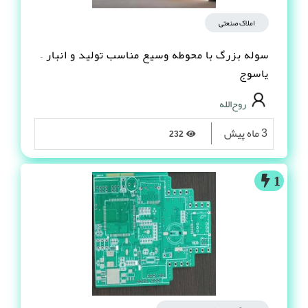
املاک صنعتی
سوله بزرگ با محوطه وسیع مناسب تولید و انبار –
یاسوج
روح‌الله
3 ماه پیش
232
1