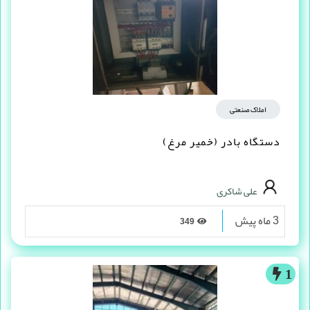
املاک صنعتی
دستگاه بادر (خمیر مرغ)
علی شاکری
3 ماه پیش
349
1