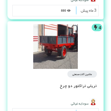
3 ماه پیش
880
4
ماشین آلات صنعتی
تریلی تراکتور دو چرخ
سودابه غیاثی