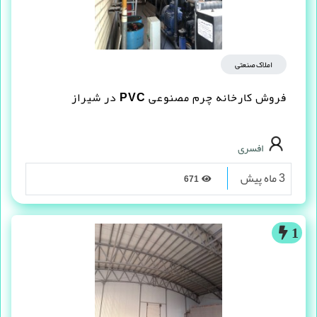
املاک صنعتی
فروش کارخانه چرم مصنوعى PVC در شیراز
افسری
3 ماه پیش
671
1