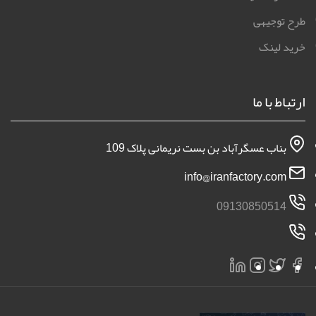
طرح توجیهی
خرید لینک
ارتباط با ما
بناب عسگرآباد بن بست نریمانی پلاک 109
info@iranfactory.com
09130850514