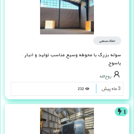
املاک صنعتی
سوله بزرگ با محوطه وسیع مناسب تولید و انبار –
یاسوج
روح‌الله
3 ماه پیش
232
1