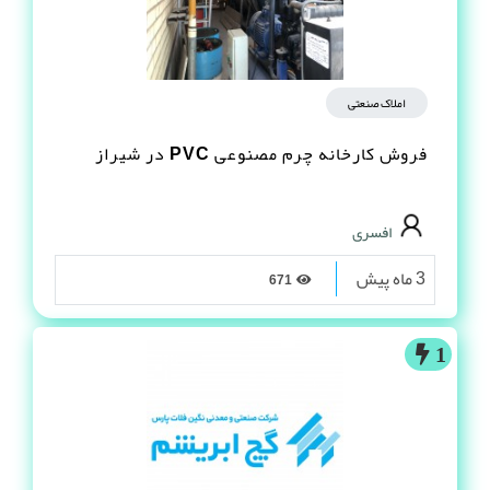
املاک صنعتی
فروش کارخانه چرم مصنوعى PVC در شیراز
افسری
3 ماه پیش
671
1