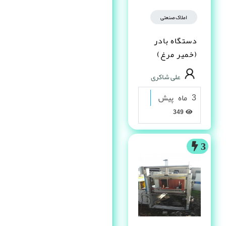
املاک صنعتی
دستگاه بادر
(خمیر مرغ)
علی شاکری
3 ماه پیش
349
3