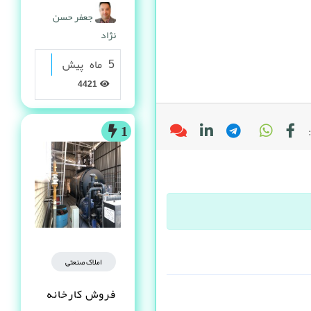
گرانولی
جعفر حسن
نژاد
5 ماه پیش
4421
1
املاک صنعتی
فروش کارخانه