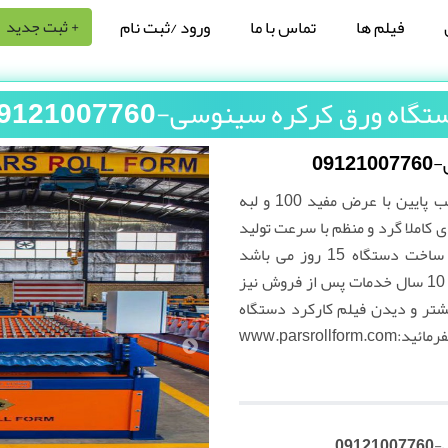
فیلم ها
تماس با ما
ورود /ثبت نام
+ ثبت جدید
گاه ورق کرکره سینوسی-09121007760
09
کرکره سینوسی : در دو طرح دو لب پایین با عرض مفید 100 و لبه
ض مفید 104 و قله های کاملا گرد و منظم با سرعت تولید
15 الی 25 متر در دقیقه . زمان ساخت دستگاه 15 روز می باشد
دستگاه ها شامل 1 سال گارانتی و 10 سال خدمات پس از فروش نیز
یشتر و دیدن فیلم کارکرد دستگاه
ها از سایت ما بازدید بفرمائید:www.parsrollform.com
09