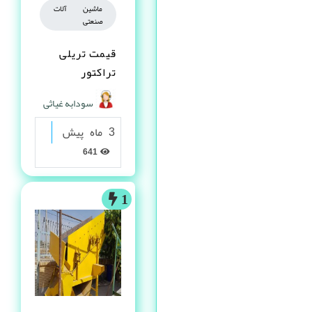
ماشین آلات
صنعتی
قیمت تریلی
تراکتور
سودابه غیاثی
3 ماه پیش
641
1