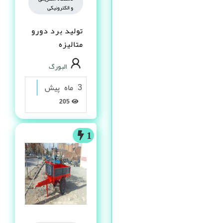
و الکترونیکی
تولید برد دورو
متالیزه
البورگ
3 ماه پیش
205
1