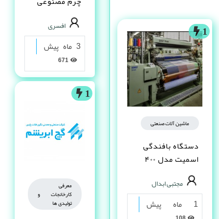
چرم مصنوعى
PVC در شیراز
افسری
1
3 ماه پیش
671
1
ماشین آلات صنعتی
دستگاه بافندگی
اسمیت مدل ۴۰۰
(Smith 400)
مجتبی ابدال
معرفی
کارخانجات و
1 ماه پیش
تولیدی ها
108