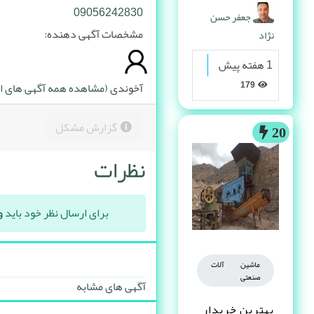
پیدا می کنه
09056242830
جعفر حسن
مشخصات آگهی دهنده:
نژاد
1 هفته پیش
179
آخوندی
(مشاهده همه آگهی های ای
گزارش مشکل
20
نظرات
برای ارسال نظر خود باید
و
ماشین آلات
صنعتی
آگهی های مشابه
بهترین خریدار