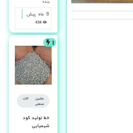
بنده
8 ماه پیش
438
1
ماشین آلات
صنعتی
خط تولید کود
شیمیایی