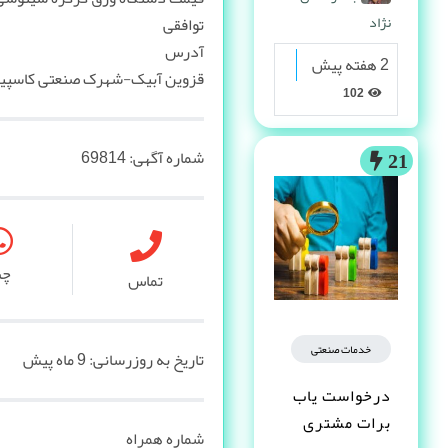
نژاد
توافقی
آدرس
2 هفته پیش
قزوین آبیک-شهرک صنعتی کاسپین
102
شماره آگهی:
69814
21
چ
تماس
خدمات صنعتی
تاریخ به روزرسانی:
9 ماه پیش
درخواست یاب
برات مشتری
شماره همراه