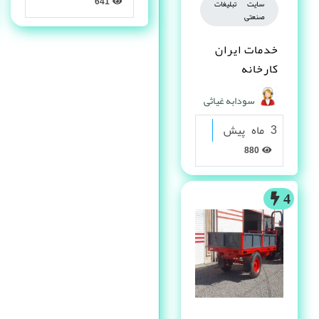
641
سایت تبلیغات
صنعتی
خدمات ایران
کارخانه
سودابه غیاثی
3 ماه پیش
880
4