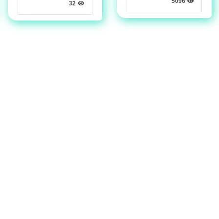
5096
32