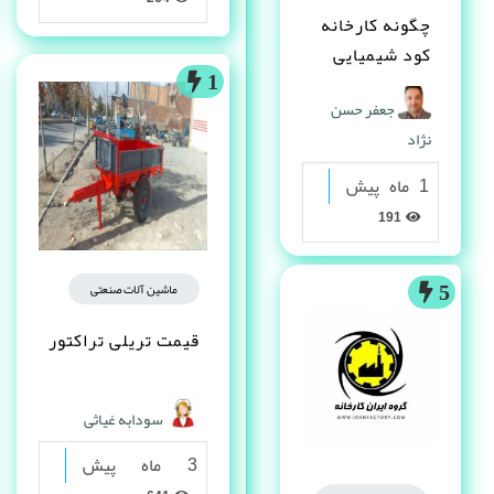
چگونه کارخانه
کود شیمیایی
تاسیس کنم ؟
1
جعفر حسن
نژاد
1 ماه پیش
191
ماشین آلات صنعتی
5
قیمت تریلی تراکتور
سودابه غیاثی
3 ماه پیش