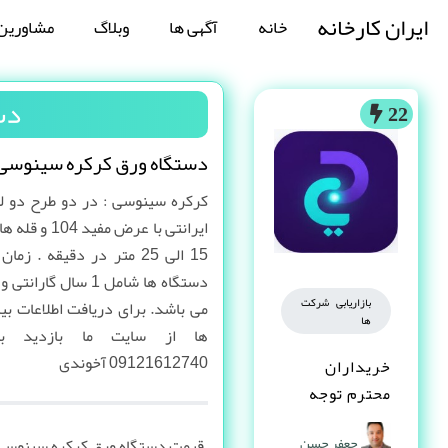
ایران کارخانه
خانه
آگهی ها
وبلاگ
مشاورین
دست
22
دستگاه ورق کرکره سینوسی-121007760
ایرانتی با عر
بازاریابی شرکت
می باشد. برای دریافت اطلاعات ب
ها
09121612740 آخوندی
خریداران
محترم توجه
کنند
جعفر حسن
قیمت دستگاه ورق کرکره سینوسی-121007760