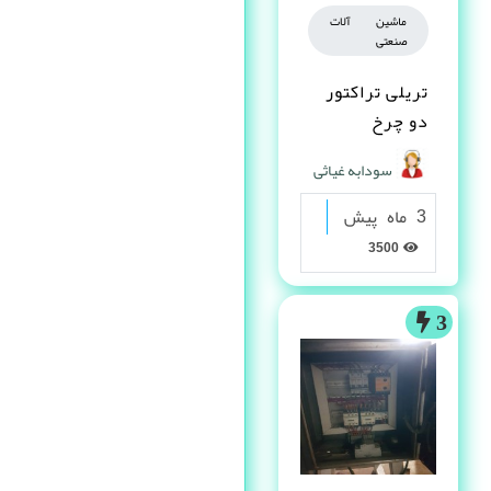
ماشین آلات
صنعتی
تریلی تراکتور
دو چرخ
سودابه غیاثی
3 ماه پیش
3500
3