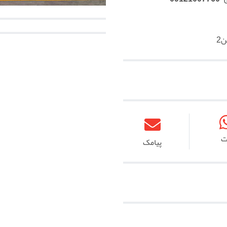
2
ت
پیامک