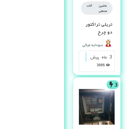
ماشین آلات
صنعتی
تریلی تراکتور
دو چرخ
سودابه غیاثی
3 ماه پیش
3505
3