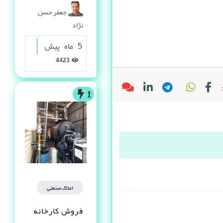
گرانولی
جعفر حسن
نژاد
5 ماه پیش
4423
1
املاک صنعتی
فروش کارخانه