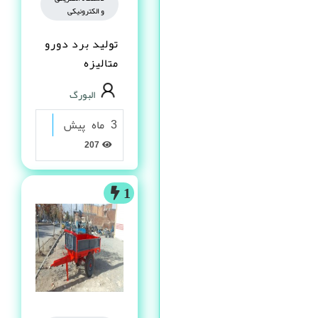
و الکترونیکی
تولید برد دورو
متالیزه
البورگ
3 ماه پیش
207
1