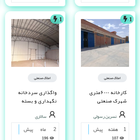
1
1
املاک صنعتی
املاک صنعتی
کارخانه ۶۰۰۰متری
واگذاری سردخانه
شهرک صنعتی
نگهداری و بسته
شکوهیه قم
بندی خرما و
نسرین رسولی
سالاری
فراورده
1 هفته پیش
2 ماه پیش
196
107