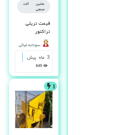
ماشین آلات
صنعتی
قیمت تریلی
تراکتور
سودابه غیاثی
3 ماه پیش
645
1