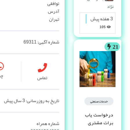
توافقی
نژاد
آدرس
3 هفته پیش
تهران
105
شماره آگهی:
69311
21
چ
تماس
تاریخ به روزرسانی:
3 سال پیش
خدمات صنعتی
درخواست یاب
برات مشتری
شماره همراه