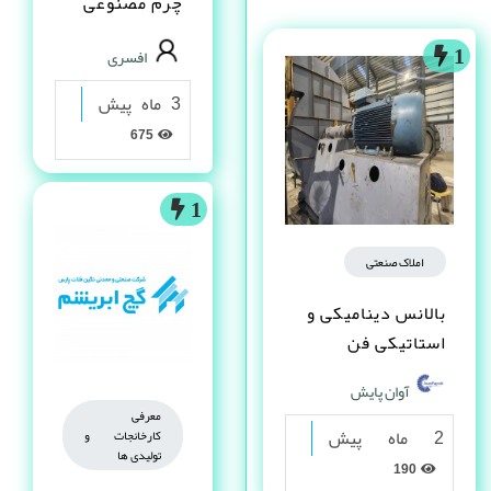
چرم مصنوعى
PVC در شیراز
افسری
1
3 ماه پیش
675
1
املاک صنعتی
بالانس دینامیکی و
استاتیکی فن
آوان پایش
معرفی
2 ماه پیش
کارخانجات و
تولیدی ها
190