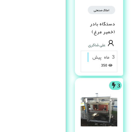
املاک صنعتی
دستگاه بادر
(خمیر مرغ)
علی شاکری
3 ماه پیش
350
3