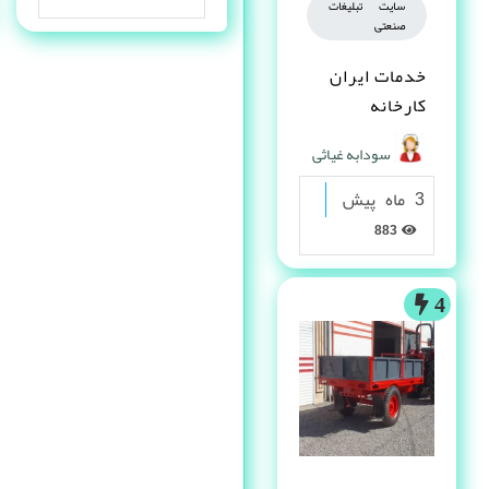
سایت تبلیغات
صنعتی
خدمات ایران
کارخانه
سودابه غیاثی
3 ماه پیش
883
4