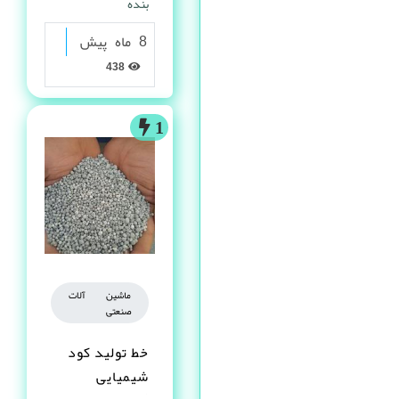
بنده
8 ماه پیش
438
1
ماشین آلات
صنعتی
خط تولید کود
شیمیایی