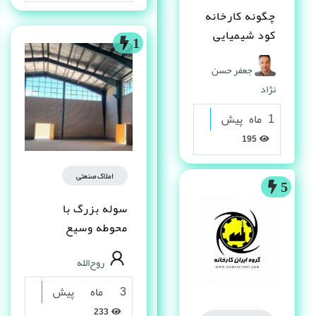
چگونه کارخانه
کود شیمیایی
1
تاسیس کنم ؟
جعفر حسن
نژاد
1 ماه پیش
195
املاک صنعتی
5
سوله بزرگ با
محوطه وسیع
مناسب تولید و انبار
روح‌الله
– یاسوج
3 ماه پیش
233