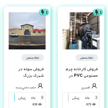
1
1
املاک صنعتی
املاک صنعتی
فروش کارخانه چرم
فروش سوله در
مصنوعى PVC در
شهرک بزرگ
شیراز
اصفهان فاز یک
افسری
حامد حاجي بنده
3 ماه پیش
8 ماه پیش
438
675