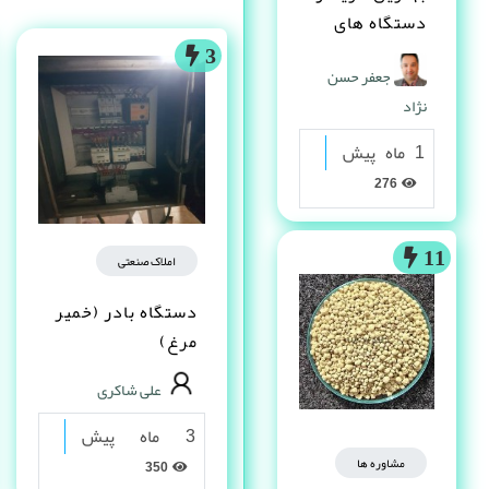
دستگاه های
دست دوم
3
جعفر حسن
صنعتی کیست ؟
نژاد
1 ماه پیش
276
11
املاک صنعتی
دستگاه بادر (خمیر
مرغ)
علی شاکری
3 ماه پیش
مشاوره ها
350