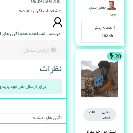
پیدا می کنه
09391504286
جعفر حسن
مشخصات آگهی دهنده:
نژاد
1 هفته پیش
مهندس
(مشاهده همه آگهی های ای
182
گزارش مشکل
20
نظرات
برای ارسال نظر خود باید
و
ماشین آلات
آگهی های مشابه
صنعتی
بهترین خریدار