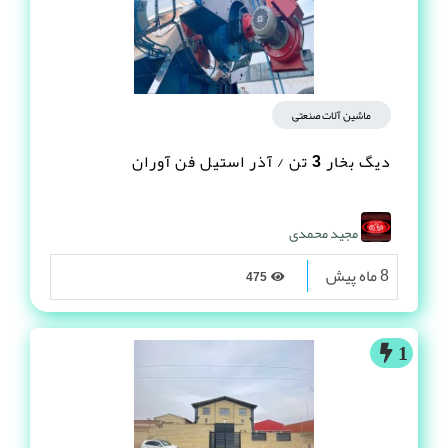
ماشین آلات صنعتی
دیگ بخار 3 تن / آذر استیل فن آوران
مجید محمدی
8 ماه پیش
475
1