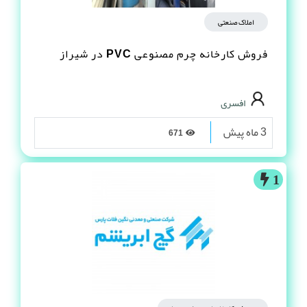
املاک صنعتی
فروش کارخانه چرم مصنوعى PVC در شیراز
افسری
3 ماه پیش
671
1