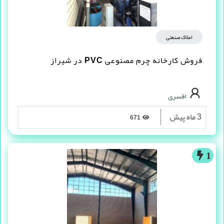
املاک صنعتی
فروش کارخانه چرم مصنوعى PVC در شیراز
افسری
3 ماه پیش
671
1