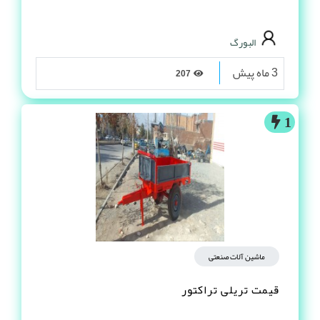
البورگ
3 ماه پیش
207
1
ماشین آلات صنعتی
قیمت تریلی تراکتور