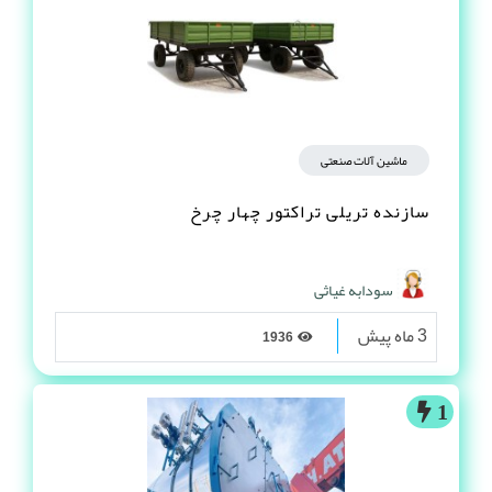
ماشین آلات صنعتی
سازنده تریلی تراکتور چهار چرخ
سودابه غیاثی
3 ماه پیش
1936
1