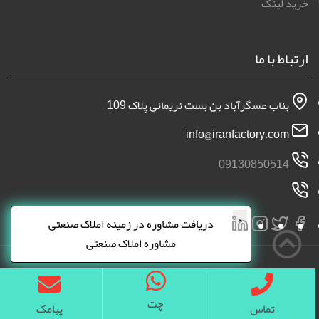
خرید لینک
ارتباط با ما
بناب عسگرآباد بن بست نریمانی پلاک 109
info@iranfactory.com
09130850514
×
دریافت مشاوره در زمینه املاک صنعتی
مشاوره املاک صنعتی
چت
تماس
پیامک