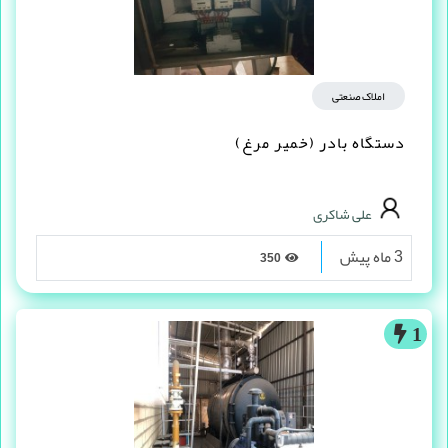
املاک صنعتی
دستگاه بادر (خمیر مرغ)
علی شاکری
3 ماه پیش
350
1