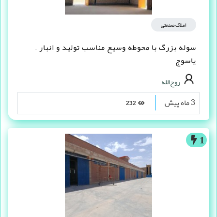
املاک صنعتی
سوله بزرگ با محوطه وسیع مناسب تولید و انبار –
یاسوج
روح‌الله
3 ماه پیش
232
1