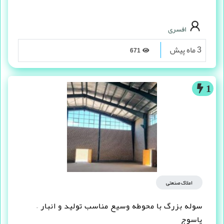
افسری
3 ماه پیش
671
1
املاک صنعتی
سوله بزرگ با محوطه وسیع مناسب تولید و انبار –
یاسوج