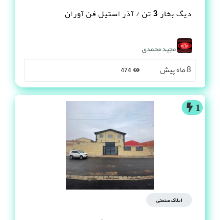
دیگ بخار 3 تن / آذر استیل فن آوران
مجید محمدی
8 ماه پیش
474
1
املاک صنعتی