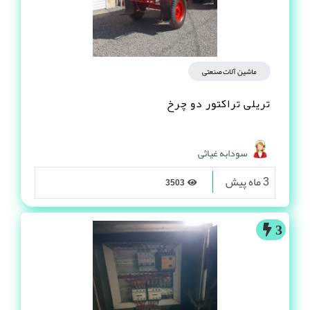
ماشین آلات صنعتی
تریلی تراکتور دو چرخ
سودابه غیاثی
3 ماه پیش
3503
3