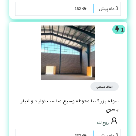
3 ماه پیش
182
1
املاک صنعتی
سوله بزرگ با محوطه وسیع مناسب تولید و انبار –
یاسوج
روح‌الله
3 ماه پیش
232