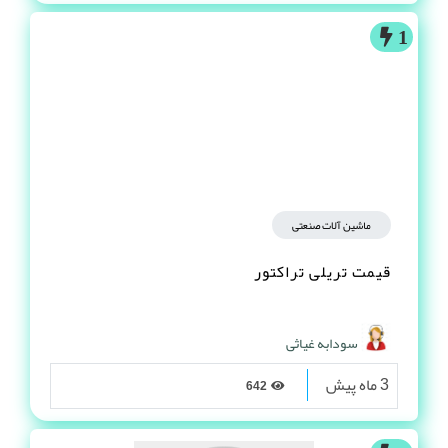
1
ماشین آلات صنعتی
قیمت تریلی تراکتور
سودابه غیاثی
3 ماه پیش
642