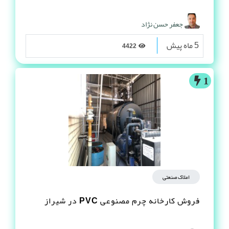
جعفر حسن نژاد
5 ماه پیش
4422
1
املاک صنعتی
فروش کارخانه چرم مصنوعى PVC در شیراز