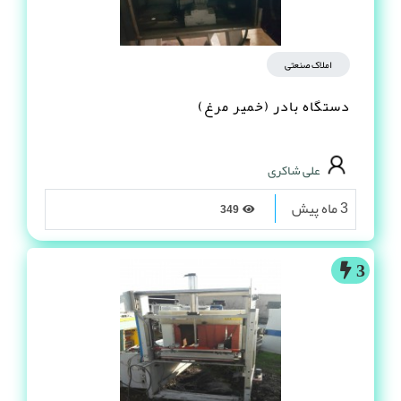
املاک صنعتی
دستگاه بادر (خمیر مرغ)
علی شاکری
3 ماه پیش
349
3