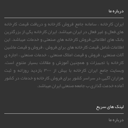
درباره ما
سوالات متداول ایران کارخانه
تعرفه ها
انتقاد و شکایات
طرح توجیهی
خرید لینک
ارتباط با ما
بناب عسگرآباد بن بست نریمانی پلاک 109
info@iranfactory.com
09130850514