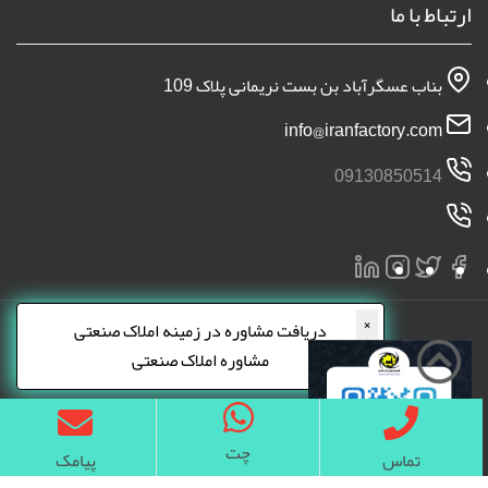
ارتباط با ما
بناب عسگرآباد بن بست نریمانی پلاک 109
info@iranfactory.com
09130850514
×
دریافت مشاوره در زمینه املاک صنعتی
مشاوره املاک صنعتی
چت
تماس
پیامک