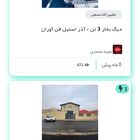
ماشین آلات صنعتی
دیگ بخار 3 تن / آذر استیل فن آوران
مجید محمدی
8 ماه پیش
472
1