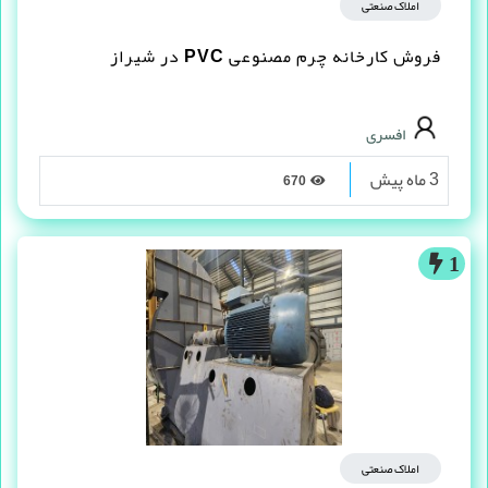
املاک صنعتی
فروش کارخانه چرم مصنوعى PVC در شیراز
افسری
3 ماه پیش
670
1
املاک صنعتی