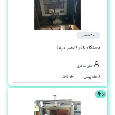
املاک صنعتی
دستگاه بادر (خمیر مرغ)
علی شاکری
3 ماه پیش
349
3