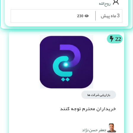
روح‌الله
3 ماه پیش
230
22
بازاریابی شرکت ها
خریداران محترم توجه کنند
جعفر حسن نژاد