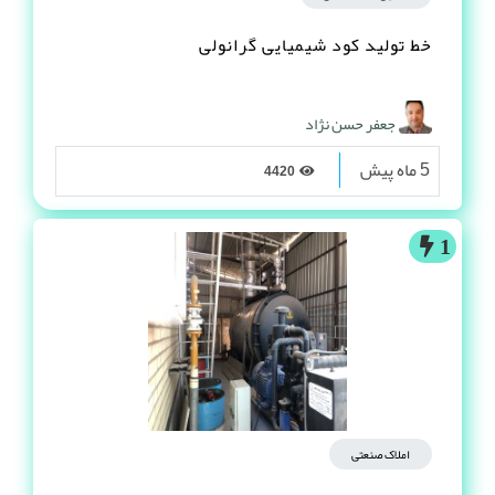
خط تولید کود شیمیایی گرانولی
جعفر حسن نژاد
5 ماه پیش
4420
1
املاک صنعتی