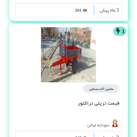
3 ماه پیش
201
1
ماشین آلات صنعتی
قیمت تریلی تراکتور
سودابه غیاثی