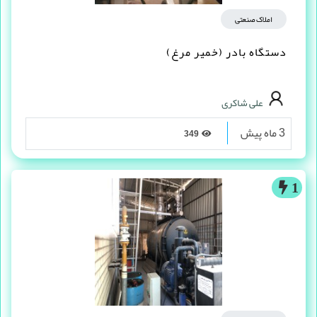
املاک صنعتی
دستگاه بادر (خمیر مرغ)
علی شاکری
3 ماه پیش
349
1