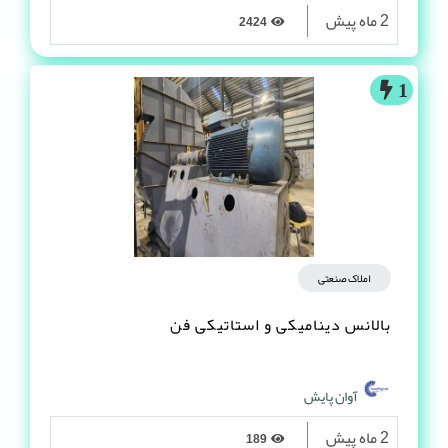
2 ماه پیش
2424
1
املاک صنعتی
بالانس دینامیکی و استاتیکی فن
آوان پایش
2 ماه پیش
189