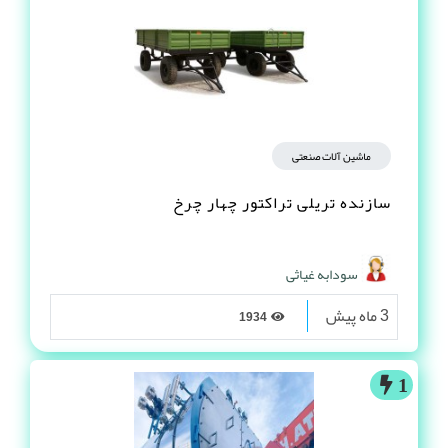
ماشین آلات صنعتی
سازنده تریلی تراکتور چهار چرخ
سودابه غیاثی
3 ماه پیش
1934
1