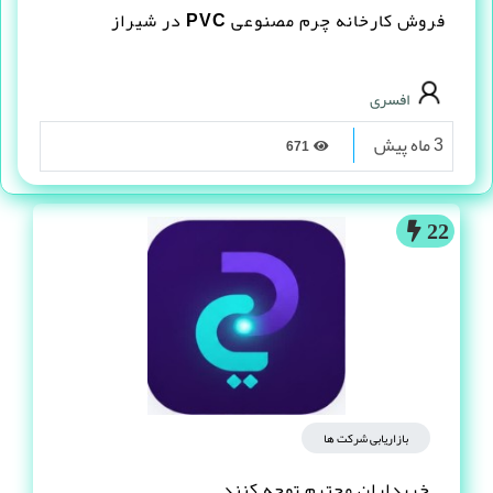
فروش کارخانه چرم مصنوعى PVC در شیراز
افسری
3 ماه پیش
671
22
بازاریابی شرکت ها
خریداران محترم توجه کنند