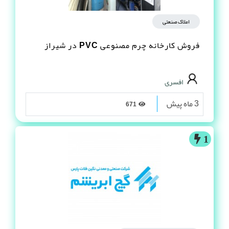
املاک صنعتی
فروش کارخانه چرم مصنوعى PVC در شیراز
افسری
3 ماه پیش
671
1