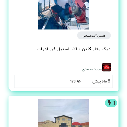
ماشین آلات صنعتی
دیگ بخار 3 تن / آذر استیل فن آوران
مجید محمدی
8 ماه پیش
473
1