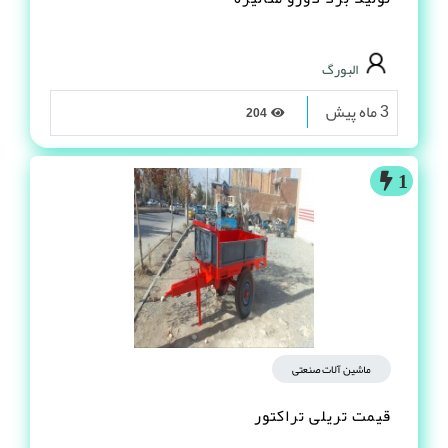
البورگ
3 ماه پیش
204
1
ماشین آلات صنعتی
قیمت تریلی تراکتور