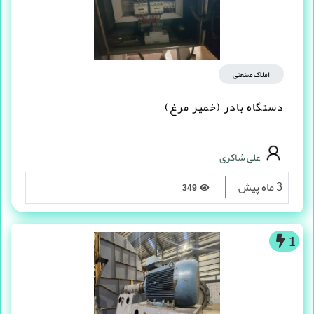
املاک صنعتی
دستگاه بادر (خمیر مرغ)
علی شاکری
3 ماه پیش
349
1