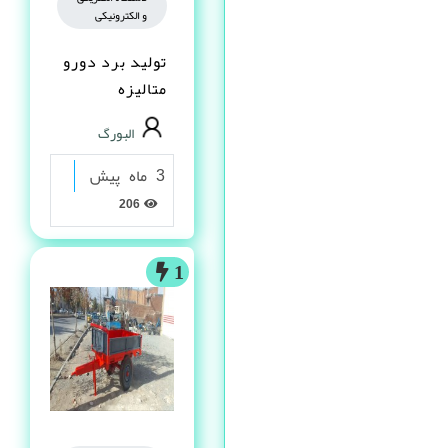
و الکترونیکی
تولید برد دورو
متالیزه
البورگ
3 ماه پیش
206
1