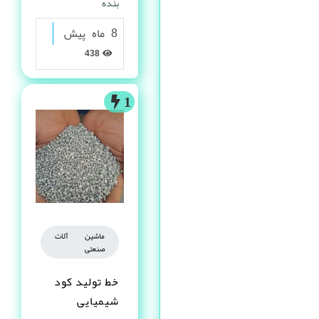
بنده
8 ماه پیش
438
1
ماشین آلات
صنعتی
خط تولید کود
شیمیایی