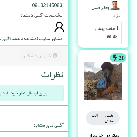
پیدا می کنه
09132145083
جعفر حسن
مشخصات آگهی دهنده:
نژاد
1 هفته پیش
180
مشاور سایت
(مشاهده همه آگهی ها
گزارش مشکل
20
نظرات
برای ارسال نظر خود باید
و
ماشین آلات
صنعتی
آگهی های مشابه
بهترین خریدار