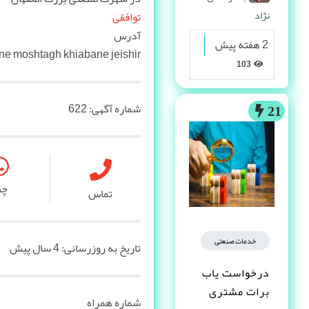
نژاد
توافقی
آدرس
2 هفته پیش
ne moshtagh khiabane jeishir
103
شماره آگهی:
622
21
چ
تماس
خدمات صنعتی
تاریخ به روزرسانی:
4 سال پیش
درخواست یاب
برات مشتری
شماره همراه