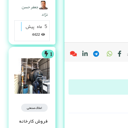
گرانولی
جعفر حسن
نژاد
5 ماه پیش
4422
1
املاک صنعتی
فروش کارخانه