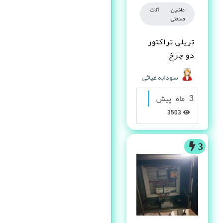
ماشین آلات
صنعتی
تریلی تراکتور
دو چرخ
سودابه غیاثی
3 ماه پیش
3503
3