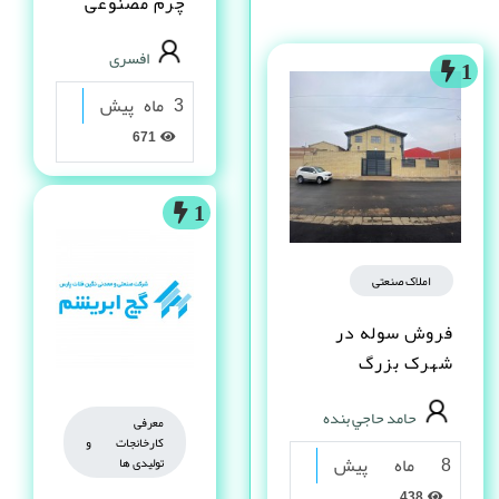
چرم مصنوعى
PVC در شیراز
افسری
1
3 ماه پیش
671
1
املاک صنعتی
فروش سوله در
شهرک بزرگ
اصفهان فاز یک
حامد حاجي بنده
معرفی
کارخانجات و
8 ماه پیش
تولیدی ها
438