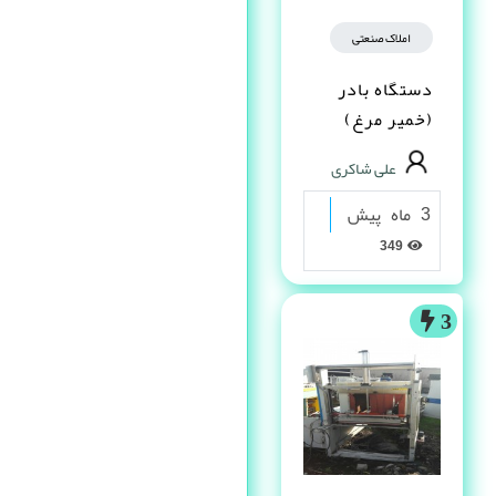
املاک صنعتی
دستگاه بادر
(خمیر مرغ)
علی شاکری
3 ماه پیش
349
3