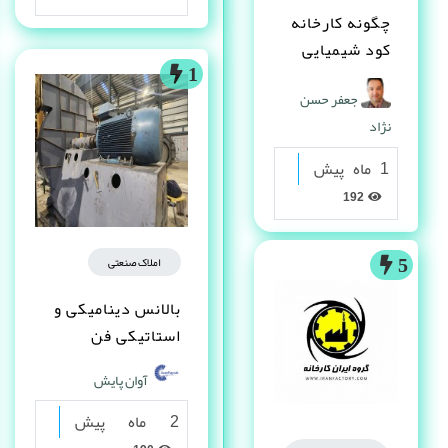
چگونه کارخانه
کود شیمیایی
تاسیس کنم ؟
1
جعفر حسن
نژاد
1 ماه پیش
192
املاک صنعتی
5
بالانس دینامیکی و
استاتیکی فن
آوان پایش
2 ماه پیش