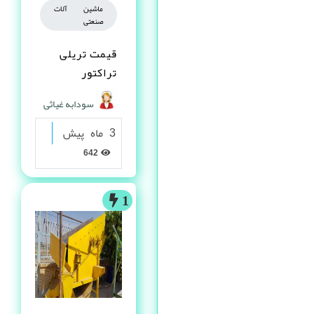
ماشین آلات
صنعتی
قیمت تریلی
تراکتور
سودابه غیاثی
3 ماه پیش
642
1