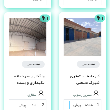
1
1
املاک صنعتی
املاک صنعتی
کارخانه ۶۰۰۰متری
واگذاری سردخانه
شهرک صنعتی
نگهداری و بسته
شکوهیه قم
بندی خرما و
نسرین رسولی
سالاری
فراورده
1 هفته پیش
2 ماه پیش