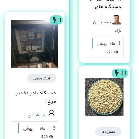
دستگاه های
دست دوم
3
جعفر حسن
صنعتی کیست ؟
نژاد
1 ماه پیش
271
11
املاک صنعتی
دستگاه بادر (خمیر
مرغ)
علی شاکری
3 ماه پیش
مشاوره ها
349