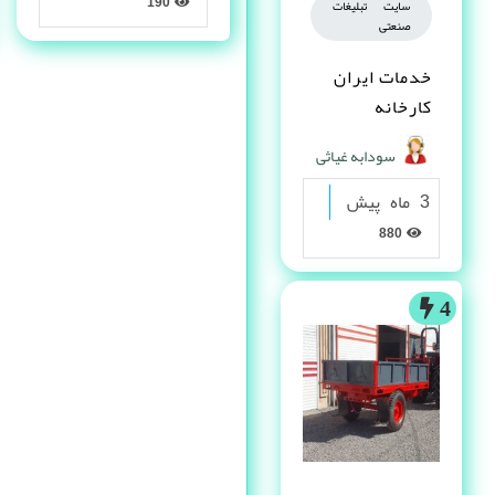
190
سایت تبلیغات
صنعتی
خدمات ایران
کارخانه
سودابه غیاثی
3 ماه پیش
880
4