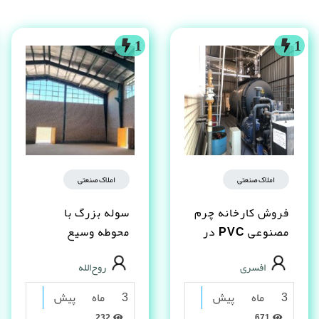
1
1
املاک صنعتی
املاک صنعتی
فروش کارخانه چرم
سوله بزرگ با
مصنوعى PVC در
محوطه وسیع
شیراز
مناسب تولید و انبار
افسری
روح‌الله
– یاسوج
3 ماه پیش
3 ماه پیش
232
671