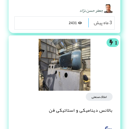
جعفر حسن نژاد
3 ماه پیش
2431
1
املاک صنعتی
بالانس دینامیکی و استاتیکی فن