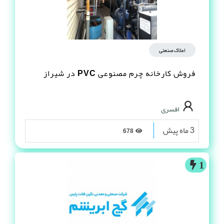
املاک صنعتی
فروش کارخانه چرم مصنوعى PVC در شیراز
افسری
3 ماه پیش
678
1