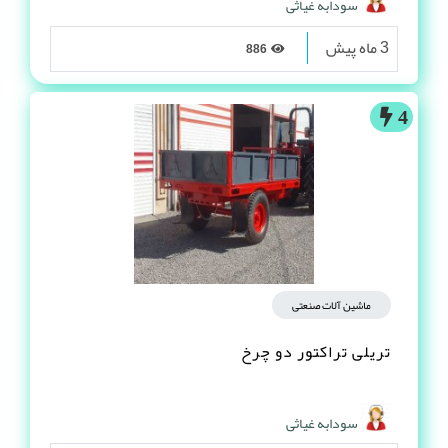
سودابه غیاثی
3 ماه پیش
886
4
ماشین آلات صنعتی
تریلی تراکتور دو چرخ
سودابه غیاثی