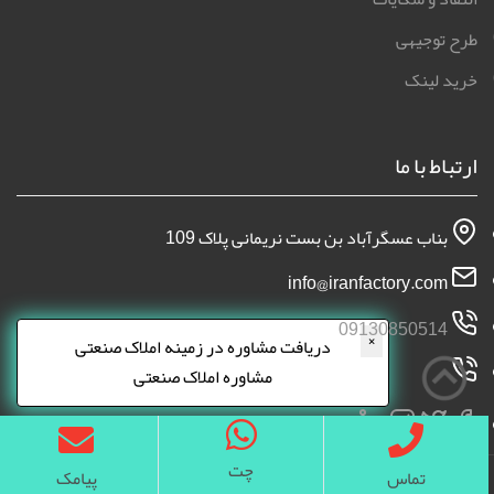
طرح توجیهی
خرید لینک
ارتباط با ما
بناب عسگرآباد بن بست نریمانی پلاک 109
info@iranfactory.com
09130850514
×
دریافت مشاوره در زمینه املاک صنعتی
مشاوره املاک صنعتی
چت
تماس
پیامک