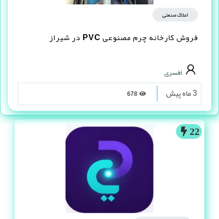
املاک صنعتی
فروش کارخانه چرم مصنوعى PVC در شیراز
افسری
3 ماه پیش
678
22