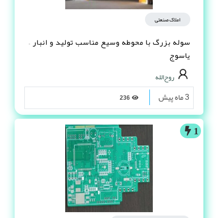
املاک صنعتی
سوله بزرگ با محوطه وسیع مناسب تولید و انبار –
یاسوج
روح‌الله
3 ماه پیش
236
1