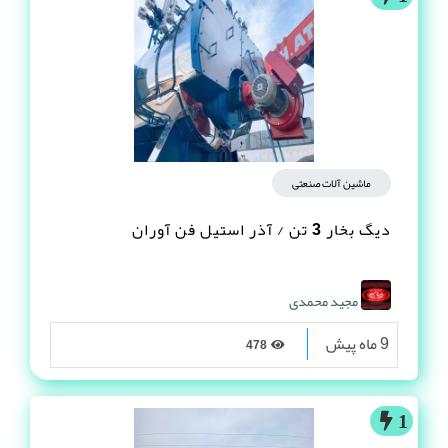
ماشین آلات صنعتی
دیگ بخار 3 تن / آذر استیل فن آوران
مجید محمدی
9 ماه پیش
478
1