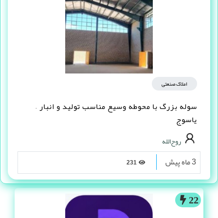
املاک صنعتی
سوله بزرگ با محوطه وسیع مناسب تولید و انبار –
یاسوج
روح‌الله
3 ماه پیش
231
22