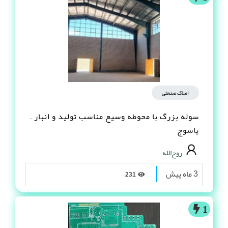
املاک صنعتی
سوله بزرگ با محوطه وسیع مناسب تولید و انبار –
یاسوج
روح‌الله
3 ماه پیش
231
1