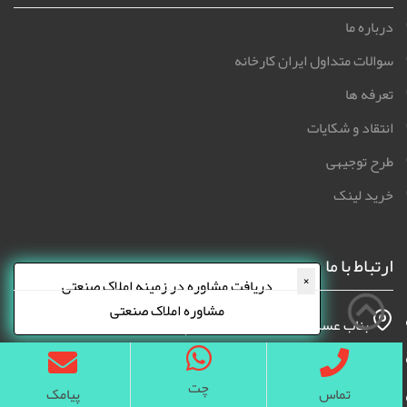
درباره ما
سوالات متداول ایران کارخانه
تعرفه ها
انتقاد و شکایات
طرح توجیهی
خرید لینک
ارتباط با ما
×
دریافت مشاوره در زمینه املاک صنعتی
مشاوره املاک صنعتی
بناب عسگرآباد بن بست نریمانی پلاک 109
info@iranfactory.com
چت
تماس
پیامک
09130850514