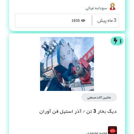
سودابه غیاثی
3 ماه پیش
1935
1
ماشین آلات صنعتی
دیگ بخار 3 تن / آذر استیل فن آوران
مجید محمدی