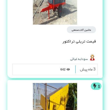
ماشین آلات صنعتی
قیمت تریلی تراکتور
سودابه غیاثی
3 ماه پیش
642
1