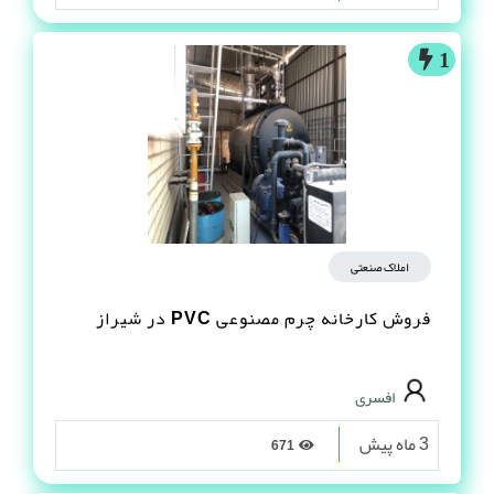
1
املاک صنعتی
فروش کارخانه چرم مصنوعى PVC در شیراز
افسری
3 ماه پیش
671