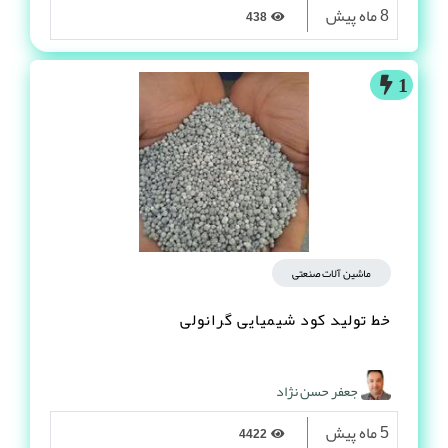
8 ماه پیش
438
1
ماشین آلات صنعتی
خط تولید کود شیمیایی گرانولی
جعفر حسن نژاد
5 ماه پیش
4422