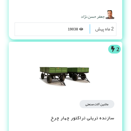
جعفر حسن نژاد
2 ماه پیش
19038
2
ماشین آلات صنعتی
سازنده تریلی تراکتور چهار چرخ