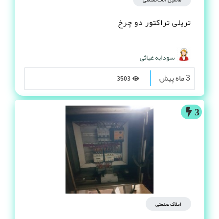
تریلی تراکتور دو چرخ
سودابه غیاثی
3 ماه پیش
3503
3
املاک صنعتی