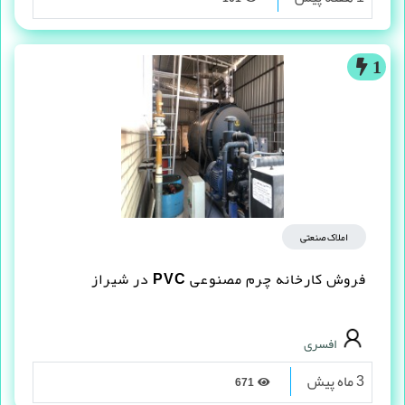
1
املاک صنعتی
فروش کارخانه چرم مصنوعى PVC در شیراز
افسری
3 ماه پیش
671