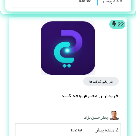
8 ماه پیش
438
22
بازاریابی شرکت ها
خریداران محترم توجه کنند
جعفر حسن نژاد
2 هفته پیش
102