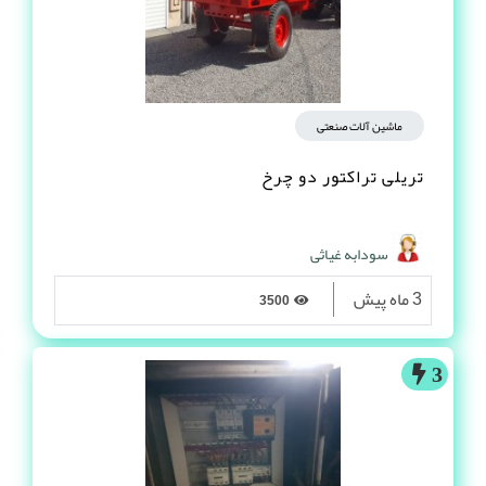
ماشین آلات صنعتی
تریلی تراکتور دو چرخ
سودابه غیاثی
3 ماه پیش
3500
3