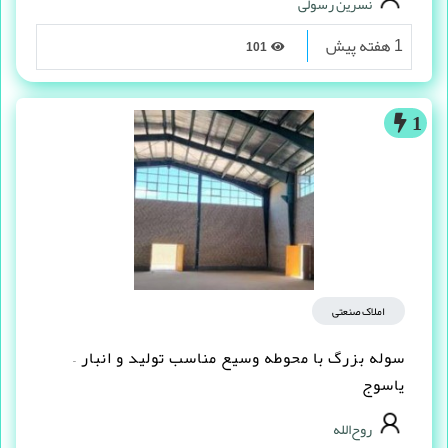
نسرین رسولی
1 هفته پیش
101
1
املاک صنعتی
سوله بزرگ با محوطه وسیع مناسب تولید و انبار –
یاسوج
روح‌الله