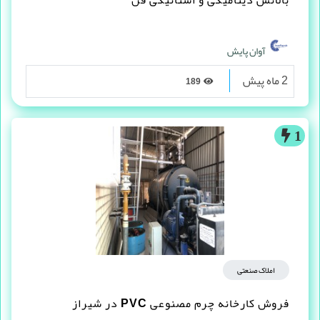
آوان پایش
2 ماه پیش
189
1
املاک صنعتی
فروش کارخانه چرم مصنوعى PVC در شیراز