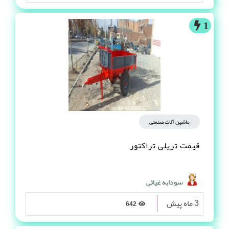
1
ماشین آلات صنعتی
قیمت تریلی تراکتور
سودابه غیاثی
3 ماه پیش
642