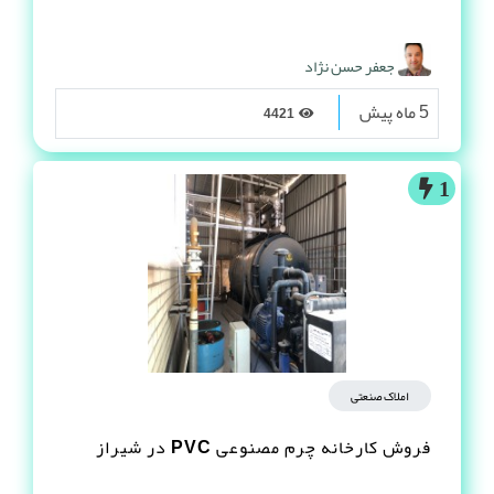
جعفر حسن نژاد
5 ماه پیش
4421
1
املاک صنعتی
فروش کارخانه چرم مصنوعى PVC در شیراز