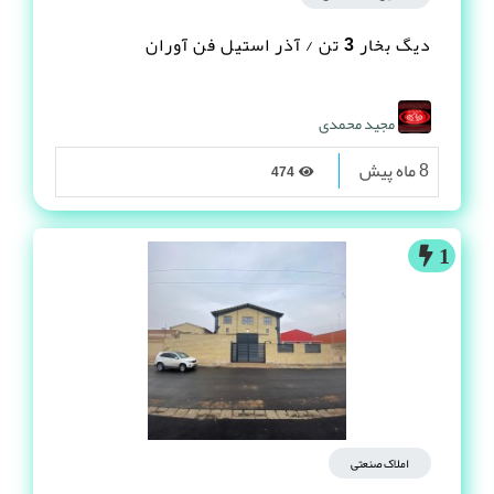
دیگ بخار 3 تن / آذر استیل فن آوران
مجید محمدی
8 ماه پیش
474
1
املاک صنعتی