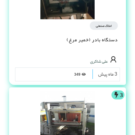
املاک صنعتی
دستگاه بادر (خمیر مرغ)
علی شاکری
3 ماه پیش
349
3