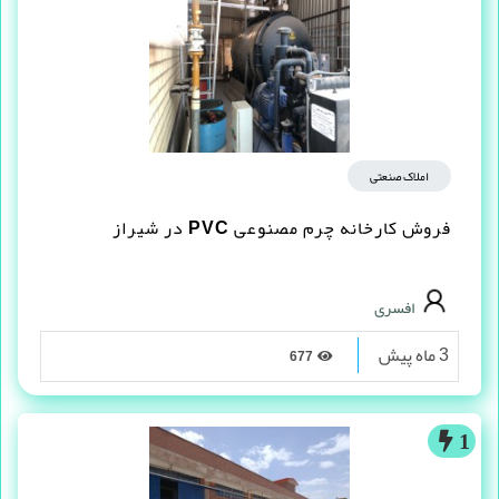
املاک صنعتی
فروش کارخانه چرم مصنوعى PVC در شیراز
افسری
3 ماه پیش
677
1