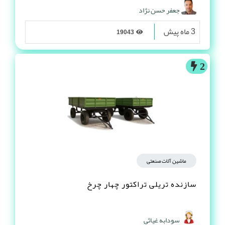
جعفر حسن نژاد
3 ماه پیش
19043
2
ماشین آلات صنعتی
سازنده تریلی تراکتور چهار چرخ
سودابه غیاثی