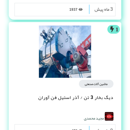
3 ماه پیش
1937
1
ماشین آلات صنعتی
دیگ بخار 3 تن / آذر استیل فن آوران
مجید محمدی