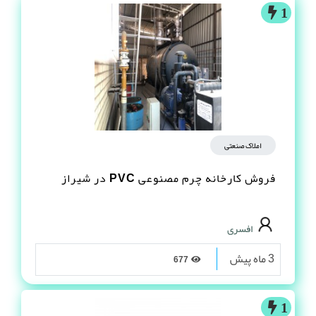
1
املاک صنعتی
فروش کارخانه چرم مصنوعى PVC در شیراز
افسری
3 ماه پیش
677
1