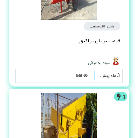
ماشین آلات صنعتی
قیمت تریلی تراکتور
سودابه غیاثی
3 ماه پیش
646
1