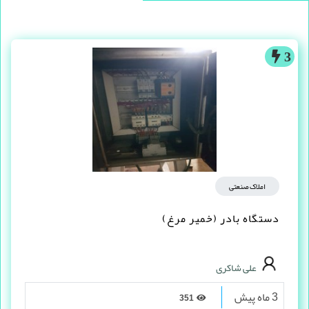
3
املاک صنعتی
دستگاه بادر (خمیر مرغ)
علی شاکری
3 ماه پیش
351