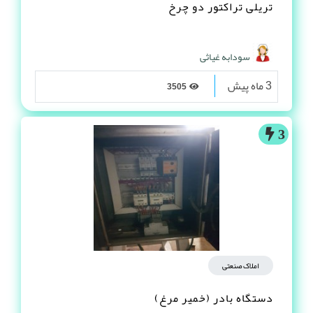
تریلی تراکتور دو چرخ
سودابه غیاثی
3 ماه پیش
3505
3
املاک صنعتی
دستگاه بادر (خمیر مرغ)