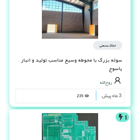
املاک صنعتی
سوله بزرگ با محوطه وسیع مناسب تولید و انبار –
یاسوج
روح‌الله
3 ماه پیش
235
1