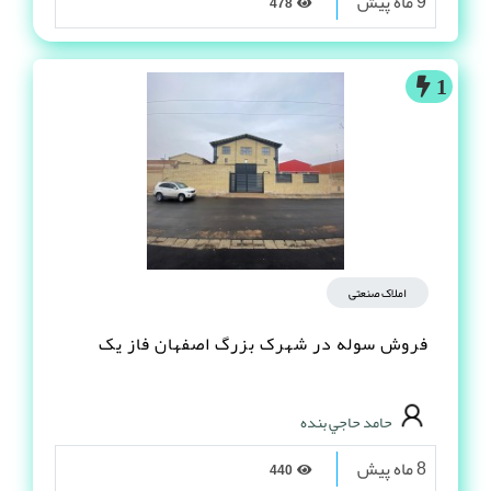
9 ماه پیش
478
1
املاک صنعتی
فروش سوله در شهرک بزرگ اصفهان فاز یک
حامد حاجي بنده
8 ماه پیش
440