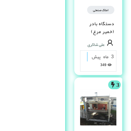
املاک صنعتی
دستگاه بادر
(خمیر مرغ)
علی شاکری
3 ماه پیش
349
3