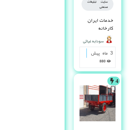
سایت تبلیغات
صنعتی
خدمات ایران
کارخانه
سودابه غیاثی
3 ماه پیش
880
4