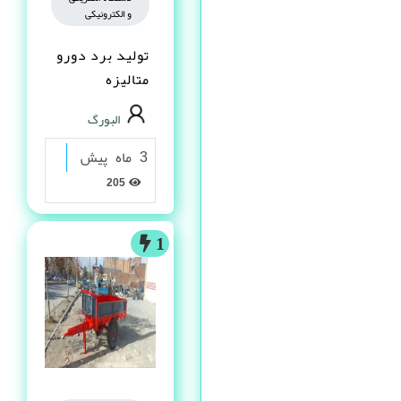
و الکترونیکی
تولید برد دورو
متالیزه
البورگ
3 ماه پیش
205
1