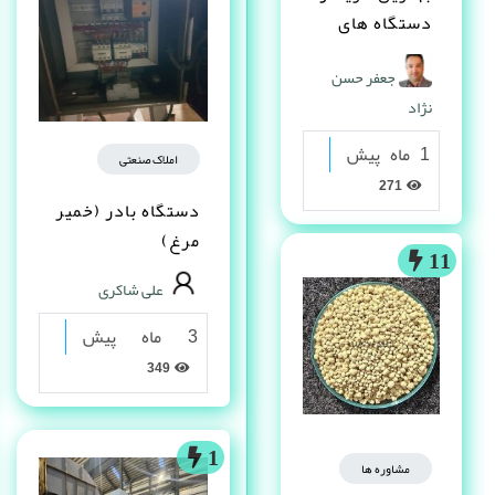
دستگاه های
دست دوم
جعفر حسن
صنعتی کیست ؟
نژاد
1 ماه پیش
املاک صنعتی
271
دستگاه بادر (خمیر
مرغ)
11
علی شاکری
3 ماه پیش
349
1
مشاوره ها