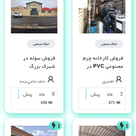
املاک صنعتی
املاک صنعتی
فروش کارخانه چرم
فروش سوله در
مصنوعى PVC در
شهرک بزرگ
شیراز
اصفهان فاز یک
افسری
حامد حاجي بنده
3 ماه پیش
8 ماه پیش
438
671
1
1