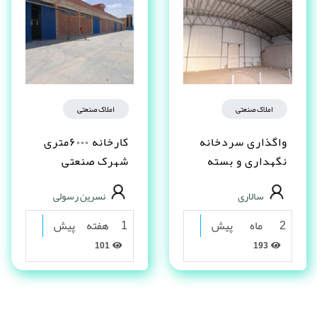
املاک صنعتی
املاک صنعتی
واگذاری سردخانه
کارخانه ۶۰۰۰متری
نگهداری و بسته
شهرک صنعتی
بندی خرما و
شکوهیه قم
سالاری
نسرین رسولی
فراورده
2 ماه پیش
1 هفته پیش
101
193