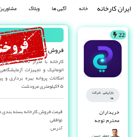
ایران کارخانه
خانه
آگهی ها
وبلاگ
مشاورین
فروش
22
فروش کارخانه بسته بندی م
کارخانه با مت
امکانات پروانه بهره برداری و 
۶۵کیلومتری مرودشت
بازاریابی شرکت
ها
قیمت فروش کارخانه بسته بندی م
خریداران
توافقی
محترم توجه
آدرس
کنند
جعفر حسن