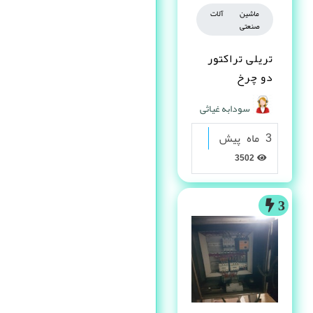
ماشین آلات
صنعتی
تریلی تراکتور
دو چرخ
سودابه غیاثی
3 ماه پیش
3502
3