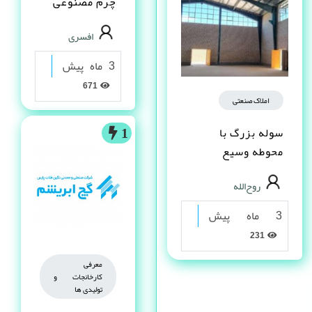
چرم مصنوعى
PVC در شیراز
افسری
3 ماه پیش
671
املاک صنعتی
سوله بزرگ با
1
محوطه وسیع
مناسب تولید و انبار
روح‌الله
– یاسوج
3 ماه پیش
231
معرفی
کارخانجات و
تولیدی ها