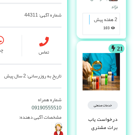
نژاد
شماره آگهی:
44311
2 هفته پیش
103
21
چ
تماس
تاریخ به روزرسانی:
2 سال پیش
شماره همراه
خدمات صنعتی
09190555510
مشخصات آگهی دهنده:
درخواست یاب
برات مشتری