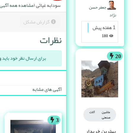
پیدا می کنه
سودابه غیاثی
(مشاهده همه آگهی ه
جعفر حسن
نژاد
گزارش مشکل
1 هفته پیش
نظرات
180
20
برای ارسال نظر خود باید
و
آگهی های مشابه
ماشین آلات
صنعتی
3
بهترین خریدار