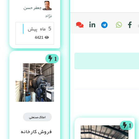
گرانولی
جعفر حسن
نژاد
5 ماه پیش
4421
1
املاک صنعتی
1
فروش کارخانه