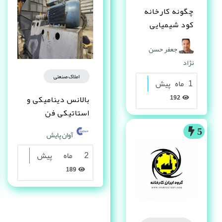
چگونه کارخانه
کود شیمیایی
تاسیس کنم ؟
جعفر حسن
نژاد
املاک صنعتی
1 ماه پیش
192
بالانس دینامیکی و
استاتیکی فن
5
آوان پایش
2 ماه پیش
189