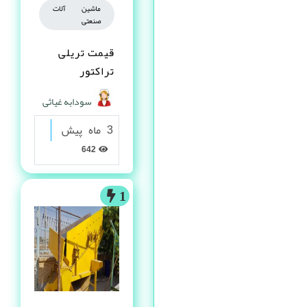
ماشین آلات
صنعتی
قیمت تریلی
تراکتور
سودابه غیاثی
3 ماه پیش
642
1