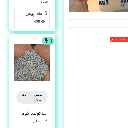
بنده
8 ماه پیش
438
ه بسته بندی
1
ماشین آلات
صنعتی
خط تولید کود
شیمیایی