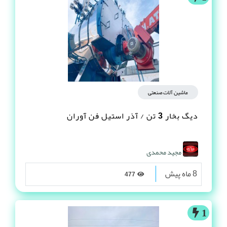
ماشین آلات صنعتی
دیگ بخار 3 تن / آذر استیل فن آوران
مجید محمدی
8 ماه پیش
477
1