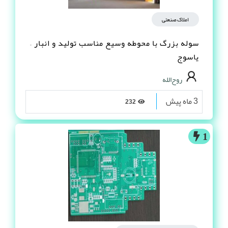
املاک صنعتی
سوله بزرگ با محوطه وسیع مناسب تولید و انبار –
یاسوج
روح‌الله
3 ماه پیش
232
1