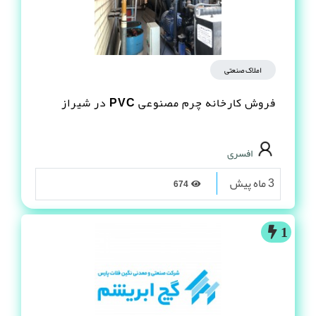
املاک صنعتی
فروش کارخانه چرم مصنوعى PVC در شیراز
افسری
3 ماه پیش
674
1