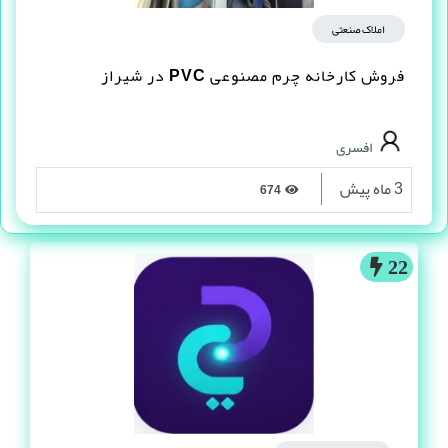
املاک صنعتی
فروش کارخانه چرم مصنوعى PVC در شیراز
افسری
3 ماه پیش
674
22