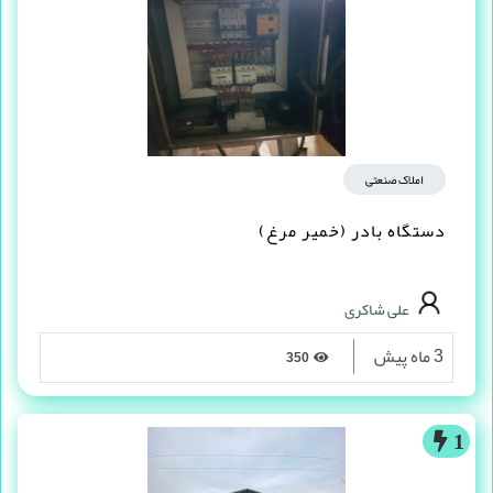
املاک صنعتی
دستگاه بادر (خمیر مرغ)
علی شاکری
3 ماه پیش
350
1