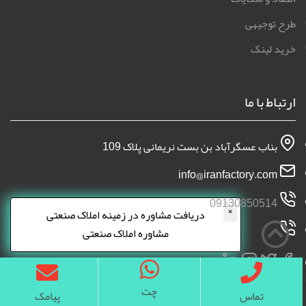
طرح توجیهی
خرید لینک
ارتباط با ما
بناب عسگرآباد بن بست نریمانی پلاک 109
info@iranfactory.com
09130850514
×
دریافت مشاوره در زمینه املاک صنعتی
مشاوره املاک صنعتی
چت
تماس
پیامک