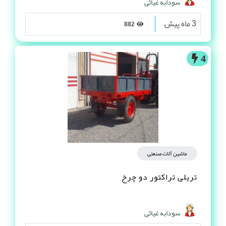
سودابه غیاثی
3 ماه پیش
882
4
ماشین آلات صنعتی
تریلی تراکتور دو چرخ
سودابه غیاثی