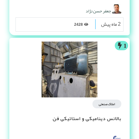
جعفر حسن نژاد
2 ماه پیش
2428
1
املاک صنعتی
بالانس دینامیکی و استاتیکی فن