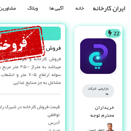
ایران کارخانه
خانه
آگهی ها
وبلاگ
مشاورین
22
فروش کارخانه در شهرک راز
فروش کارخانه و سوله در سپاها
مشاغل به جز صنایع غذایی
بازاریابی شرکت
ها
قیمت فروش کارخانه در شهرک راز
خریداران
توافقی
محترم توجه
آدرس
کنند
جعفر حسن
اصفهان