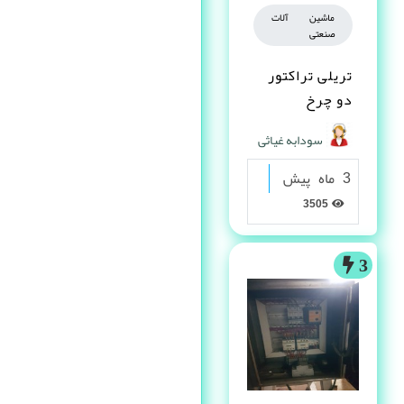
ماشین آلات
صنعتی
تریلی تراکتور
دو چرخ
سودابه غیاثی
3 ماه پیش
3505
3