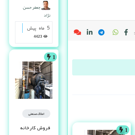
گرانولی
جعفر حسن
نژاد
5 ماه پیش
4423
1
املاک صنعتی
فروش کارخانه
1