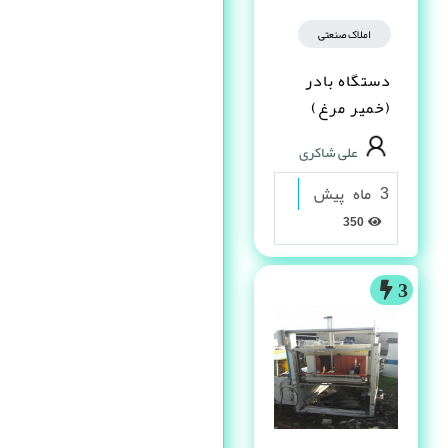
املاک صنعتی
دستگاه بادر
(خمیر مرغ)
علی شاکری
3 ماه پیش
350
3