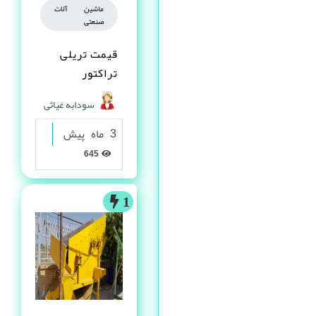
ماشین آلات
صنعتی
قیمت تریلی
تراکتور
سودابه غیاثی
3 ماه پیش
645
1