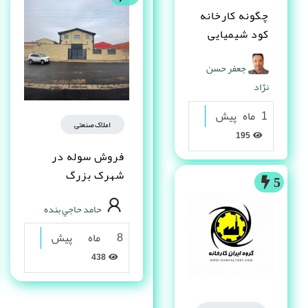
چگونه کارخانه
کود شیمیایی
تاسیس کنم ؟
جعفر حسن
نژاد
1 ماه پیش
املاک صنعتی
195
فروش سوله در
شهرک بزرگ
5
اصفهان فاز یک
حامد حاجي بنده
8 ماه پیش
438