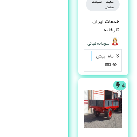
سایت تبلیغات
صنعتی
خدمات ایران
کارخانه
سودابه غیاثی
3 ماه پیش
883
4