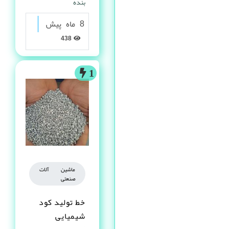
بنده
8 ماه پیش
438
1
ماشین آلات
صنعتی
خط تولید کود
شیمیایی