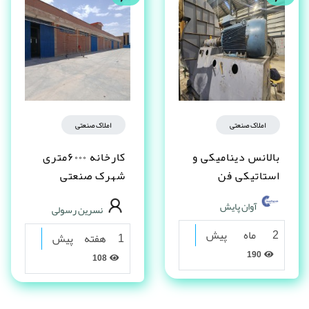
املاک صنعتی
املاک صنعتی
بالانس دینامیکی و
کارخانه ۶۰۰۰متری
استاتیکی فن
شهرک صنعتی
شکوهیه قم
آوان پایش
نسرین رسولی
2 ماه پیش
1 هفته پیش
190
108