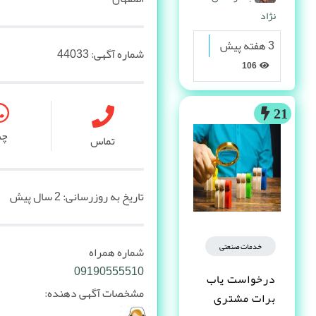
نژاد
3 هفته پیش
شماره آگهی:
44033
106
21
چ
تماس
تاریخ به روزرسانی:
2 سال پیش
خدمات صنعتی
شماره همراه
09190555510
درخواست یاب
مشخصات آگهی دهنده:
برات مشتری