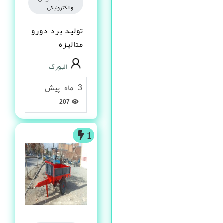
و الکترونیکی
تولید برد دورو
متالیزه
البورگ
3 ماه پیش
207
1