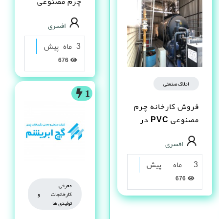
چرم مصنوعى
PVC در شیراز
افسری
3 ماه پیش
676
املاک صنعتی
1
فروش کارخانه چرم
مصنوعى PVC در
شیراز
افسری
3 ماه پیش
676
معرفی
کارخانجات و
تولیدی ها