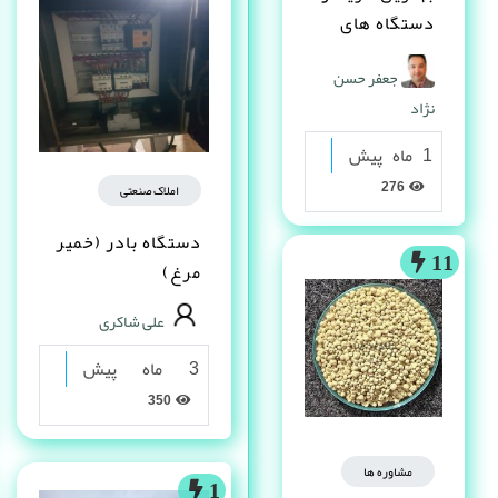
دستگاه های
دست دوم
جعفر حسن
صنعتی کیست ؟
نژاد
1 ماه پیش
276
املاک صنعتی
دستگاه بادر (خمیر
11
مرغ)
علی شاکری
3 ماه پیش
350
مشاوره ها
1