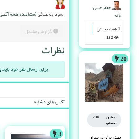
پیدا می کنه
جعفر حسن
سودابه غیاثی
(مشاهده همه آگهی ه
نژاد
1 هفته پیش
گزارش مشکل
182
نظرات
20
برای ارسال نظر خود باید
و
آگهی های مشابه
ماشین آلات
صنعتی
3
بهترین خریدار