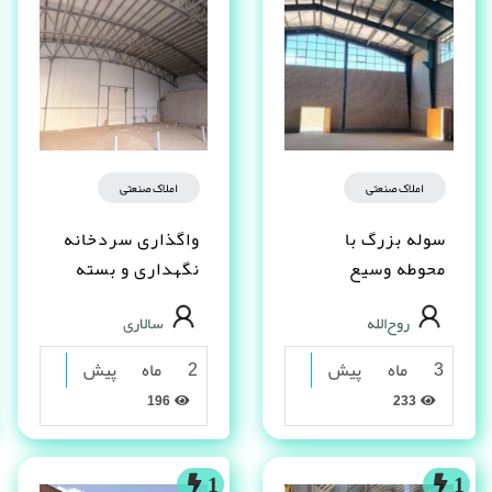
املاک صنعتی
املاک صنعتی
سوله بزرگ با
واگذاری سردخانه
محوطه وسیع
نگهداری و بسته
مناسب تولید و انبار
بندی خرما و
روح‌الله
سالاری
– یاسوج
فراورده
3 ماه پیش
2 ماه پیش
196
233
1
1