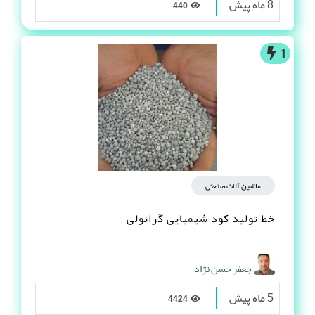
8 ماه پیش
440
1
ماشین آلات صنعتی
خط تولید کود شیمیایی گرانولی
جعفر حسن نژاد
5 ماه پیش
4424