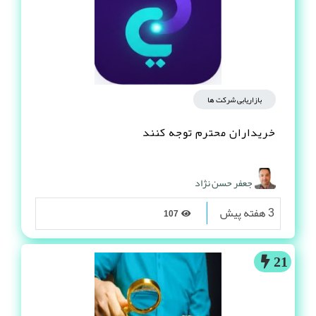
بازاریابی شرکت ها
خریداران محترم توجه کنند
جعفر حسن نژاد
3 هفته پیش
107
21