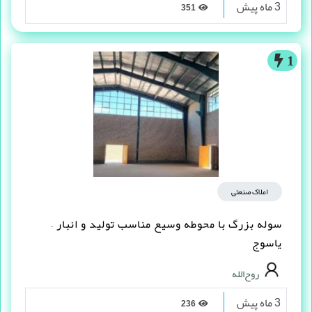
3 ماه پیش
351
1
املاک صنعتی
سوله بزرگ با محوطه وسیع مناسب تولید و انبار –
یاسوج
روح‌الله
3 ماه پیش
236