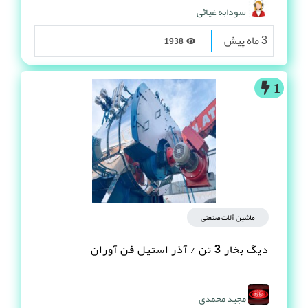
سودابه غیاثی
3 ماه پیش
1938
1
ماشین آلات صنعتی
دیگ بخار 3 تن / آذر استیل فن آوران
مجید محمدی