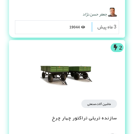
جعفر حسن نژاد
3 ماه پیش
19044
2
ماشین آلات صنعتی
سازنده تریلی تراکتور چهار چرخ