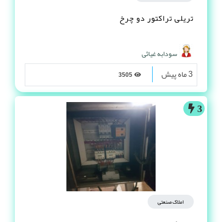
تریلی تراکتور دو چرخ
سودابه غیاثی
3 ماه پیش
3505
3
املاک صنعتی