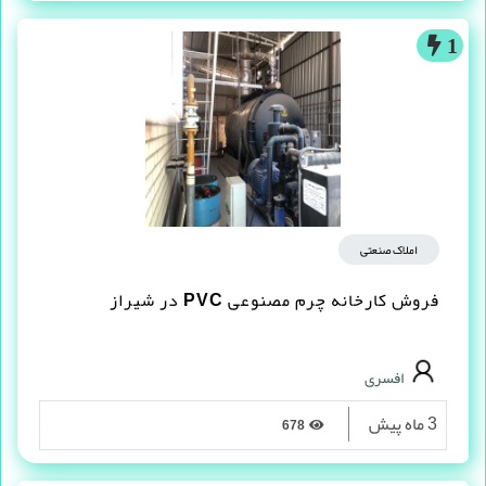
1
املاک صنعتی
فروش کارخانه چرم مصنوعى PVC در شیراز
افسری
3 ماه پیش
678