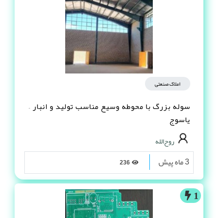
املاک صنعتی
سوله بزرگ با محوطه وسیع مناسب تولید و انبار –
یاسوج
روح‌الله
3 ماه پیش
236
1