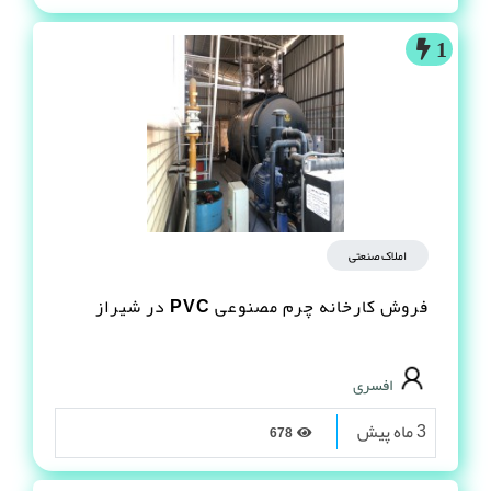
1
املاک صنعتی
فروش کارخانه چرم مصنوعى PVC در شیراز
افسری
3 ماه پیش
678