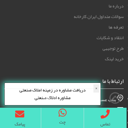
درباره ما
سوالات متداول ایران کارخانه
تعرفه ها
انتقاد و شکایات
طرح توجیهی
خرید لینک
ارتباط با ما
×
دریافت مشاوره در زمینه املاک صنعتی
مشاوره املاک صنعتی
بناب عسگرآباد بن بست نریمانی پلاک 109
info@iranfactory.com
چت
09130850514
تماس
پیامک