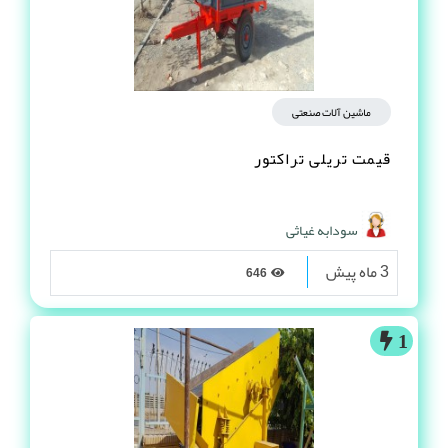
ماشین آلات صنعتی
قیمت تریلی تراکتور
سودابه غیاثی
3 ماه پیش
646
1