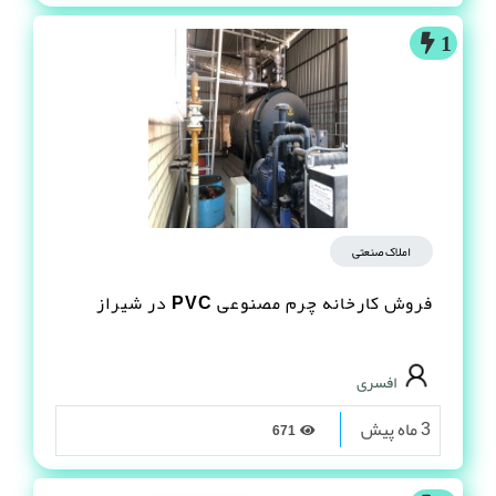
1
املاک صنعتی
فروش کارخانه چرم مصنوعى PVC در شیراز
افسری
3 ماه پیش
671