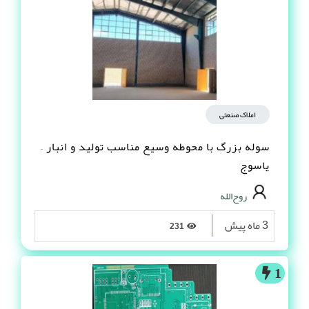
املاک صنعتی
سوله بزرگ با محوطه وسیع مناسب تولید و انبار –
یاسوج
روح‌الله
3 ماه پیش
231
1