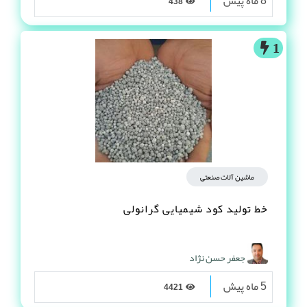
8 ماه پیش
438
1
ماشین آلات صنعتی
خط تولید کود شیمیایی گرانولی
جعفر حسن نژاد
5 ماه پیش
4421