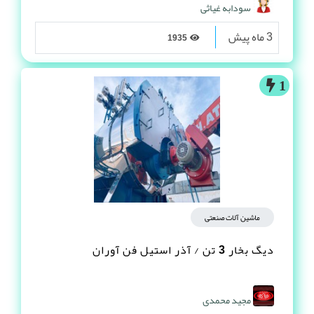
سودابه غیاثی
3 ماه پیش
1935
1
ماشین آلات صنعتی
دیگ بخار 3 تن / آذر استیل فن آوران
مجید محمدی