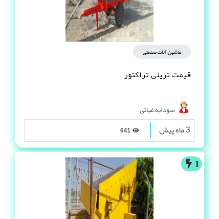
ماشین آلات صنعتی
قیمت تریلی تراکتور
سودابه غیاثی
3 ماه پیش
641
1