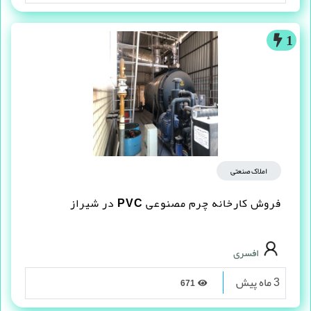
1
املاک صنعتی
فروش کارخانه چرم مصنوعى PVC در شیراز
افسری
3 ماه پیش
671