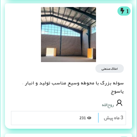
1
املاک صنعتی
سوله بزرگ با محوطه وسیع مناسب تولید و انبار –
یاسوج
روح‌الله
3 ماه پیش
231