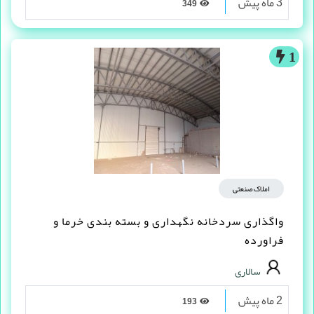
3 ماه پیش
349
1
املاک صنعتی
واگذاری سردخانه نگهداری و بسته بندی خرما و
فراورده
سالاری
2 ماه پیش
193