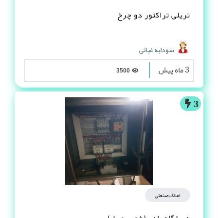
تریلی تراکتور دو چرخ
سودابه غیاثی
3 ماه پیش
3500
3
املاک صنعتی