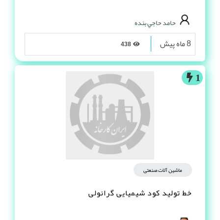
حامد حاجي بنده
8 ماه پیش
438
1
ماشین آلات صنعتی
خط تولید کود شیمیایی گرانولی