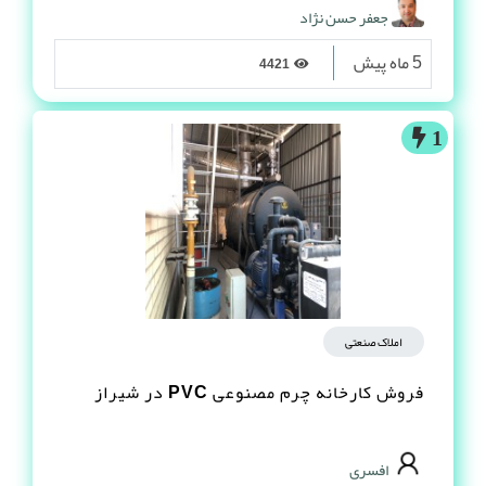
جعفر حسن نژاد
5 ماه پیش
4421
1
املاک صنعتی
فروش کارخانه چرم مصنوعى PVC در شیراز
افسری