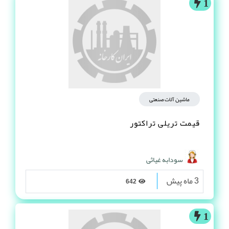
1
ماشین آلات صنعتی
قیمت تریلی تراکتور
سودابه غیاثی
3 ماه پیش
642
1