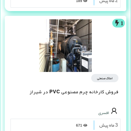
2 ماه پیش
189
1
املاک صنعتی
فروش کارخانه چرم مصنوعى PVC در شیراز
افسری
3 ماه پیش
671