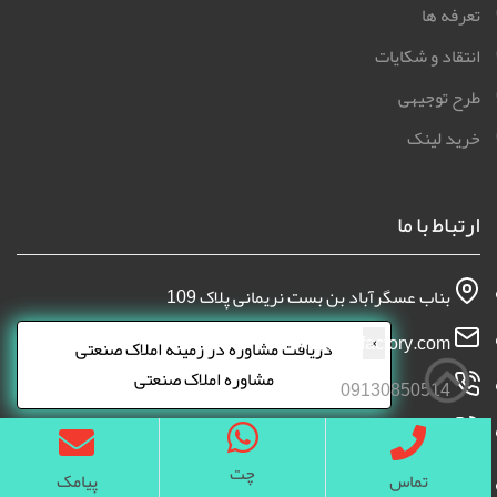
تعرفه ها
انتقاد و شکایات
طرح توجیهی
خرید لینک
ارتباط با ما
بناب عسگرآباد بن بست نریمانی پلاک 109
×
info@iranfactory.com
دریافت مشاوره در زمینه املاک صنعتی
مشاوره املاک صنعتی
09130850514
چت
تماس
پیامک