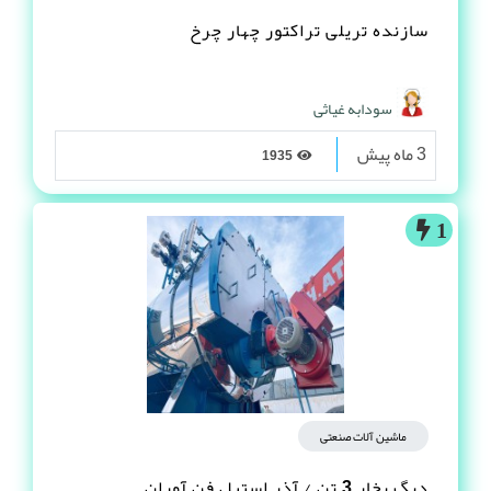
سازنده تریلی تراکتور چهار چرخ
سودابه غیاثی
3 ماه پیش
1935
1
ماشین آلات صنعتی
دیگ بخار 3 تن / آذر استیل فن آوران