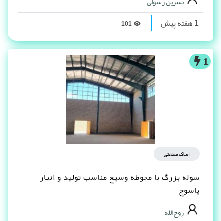
نسرین رسولی
1 هفته پیش
101
1
املاک صنعتی
سوله بزرگ با محوطه وسیع مناسب تولید و انبار –
یاسوج
روح‌الله