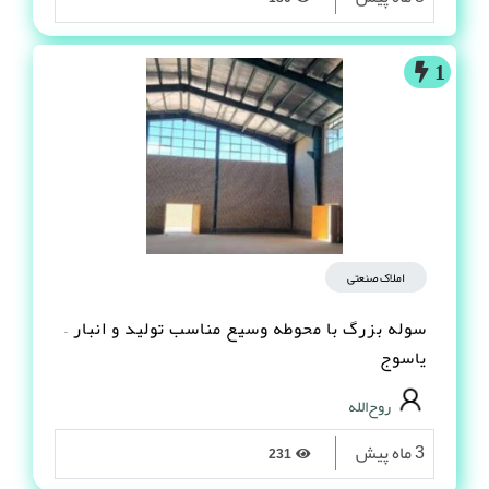
1
املاک صنعتی
سوله بزرگ با محوطه وسیع مناسب تولید و انبار –
یاسوج
روح‌الله
3 ماه پیش
231