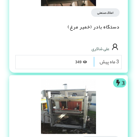
املاک صنعتی
دستگاه بادر (خمیر مرغ)
علی شاکری
3 ماه پیش
349
3