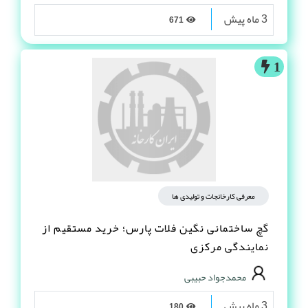
3 ماه پیش
671
1
معرفی کارخانجات و تولیدی ها
گچ ساختمانی نگین فلات پارس؛ خرید مستقیم از
نمایندگی مرکزی
محمدجواد حبیبی
3 ماه پیش
180