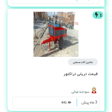
1
ماشین آلات صنعتی
قیمت تریلی تراکتور
سودابه غیاثی
3 ماه پیش
641