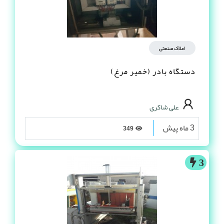
املاک صنعتی
دستگاه بادر (خمیر مرغ)
علی شاکری
3 ماه پیش
349
3