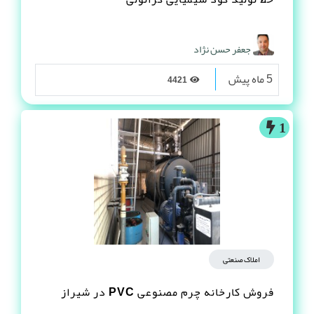
جعفر حسن نژاد
5 ماه پیش
4421
1
املاک صنعتی
فروش کارخانه چرم مصنوعى PVC در شیراز