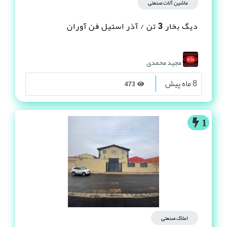
ماشین آلات صنعتی
دیگ بخار 3 تن / آذر استیل فن آوران
مجید محمدی
8 ماه پیش
473
1
املاک صنعتی