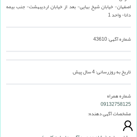
اصفهان- خیابان شیخ بهایی- بعد از خیابان اردیبهشت- جنب بیمه
دانا- واحد 1
شماره آگهی:
43610
تاریخ به روزرسانی:
4 سال پیش
شماره همراه
09132758125
مشخصات آگهی دهنده: