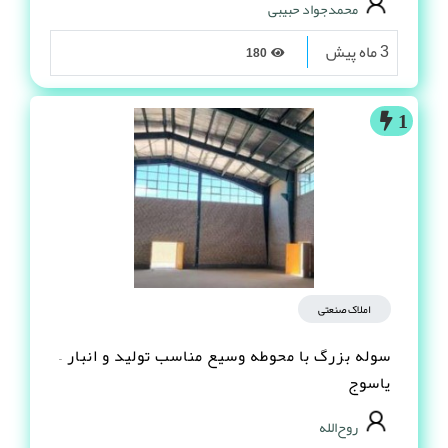
محمدجواد حبیبی
3 ماه پیش
180
1
املاک صنعتی
سوله بزرگ با محوطه وسیع مناسب تولید و انبار –
یاسوج
روح‌الله