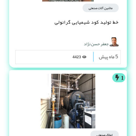
ماشین آلات صنعتی
خط تولید کود شیمیایی گرانولی
جعفر حسن نژاد
5 ماه پیش
4423
1
املاک صنعتی