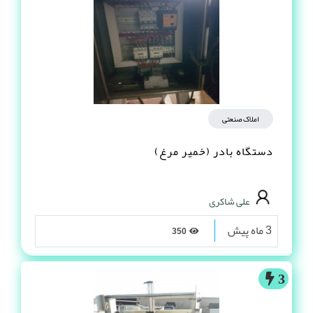
املاک صنعتی
دستگاه بادر (خمیر مرغ)
علی شاکری
3 ماه پیش
350
3