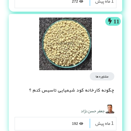
1 ماه پیش
272
11
مشاوره ها
چگونه کارخانه کود شیمیایی تاسیس کنم ؟
جعفر حسن نژاد
1 ماه پیش
192