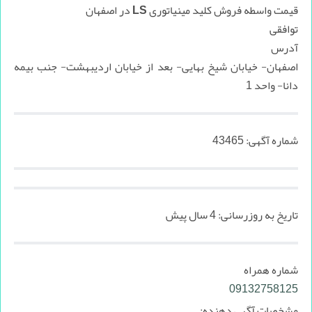
قیمت واسطه فروش کلید مینیاتوری LS در اصفهان
توافقی
آدرس
اصفهان- خیابان شیخ بهایی- بعد از خیابان اردیبهشت- جنب بیمه
دانا- واحد 1
شماره آگهی:
43465
تاریخ به روزرسانی:
4 سال پیش
شماره همراه
09132758125
مشخصات آگهی دهنده: