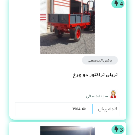
4
ماشین آلات صنعتی
تریلی تراکتور دو چرخ
سودابه غیاثی
3 ماه پیش
3504
3