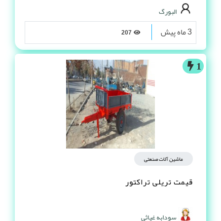
البورگ
3 ماه پیش
207
1
ماشین آلات صنعتی
قیمت تریلی تراکتور
سودابه غیاثی