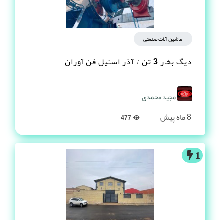
ماشین آلات صنعتی
دیگ بخار 3 تن / آذر استیل فن آوران
مجید محمدی
8 ماه پیش
477
1