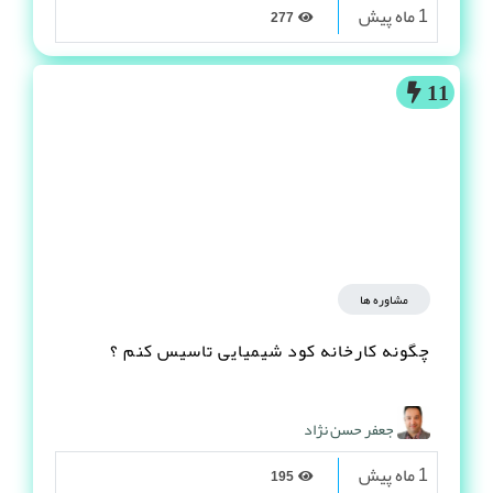
1 ماه پیش
277
11
مشاوره ها
چگونه کارخانه کود شیمیایی تاسیس کنم ؟
جعفر حسن نژاد
1 ماه پیش
195