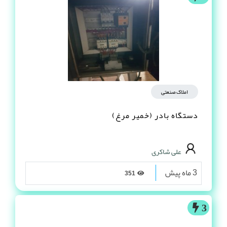
املاک صنعتی
دستگاه بادر (خمیر مرغ)
علی شاکری
3 ماه پیش
351
3