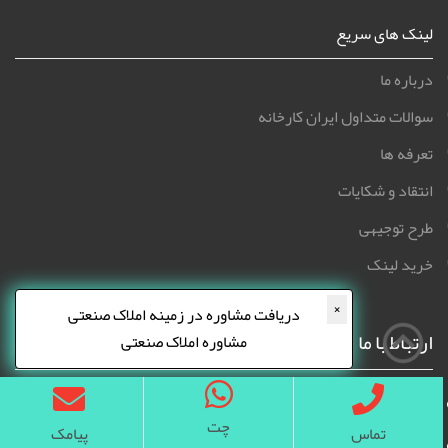
لینک های سریع
درباره ما
سوالات متداول ایران کارخانه
تعرفه ها
انتقاد و شکایات
طرح توجیهی
خرید لینک
×
دریافت مشاوره در زمینه املاک صنعتی
ارتباط با ما
مشاوره املاک صنعتی
بناب عسگرآباد بن بست نریمانی پلاک 109
چت
تماس
پیامک