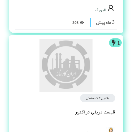
البورگ
3 ماه پیش
208
1
ماشین آلات صنعتی
قیمت تریلی تراکتور