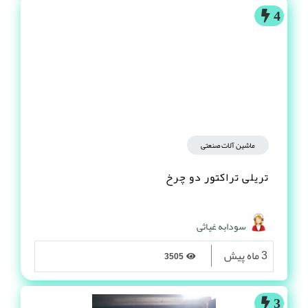
4
ماشین آلات صنعتی
تریلی تراکتور دو چرخ
سودابه غیاثی
3 ماه پیش
3505
3