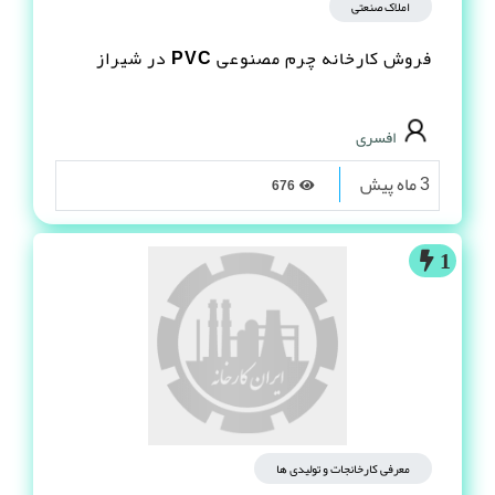
املاک صنعتی
فروش کارخانه چرم مصنوعى PVC در شیراز
افسری
3 ماه پیش
676
1
معرفی کارخانجات و تولیدی ها