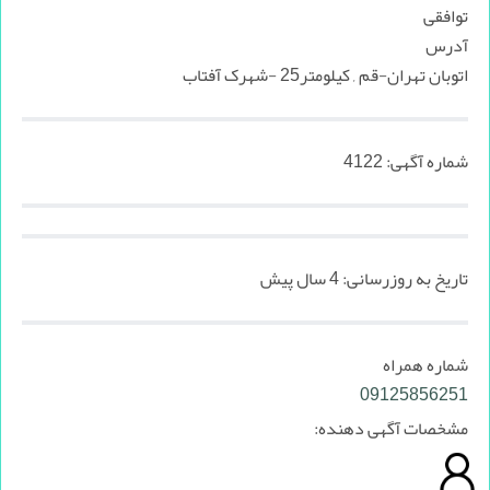
توافقی
آدرس
اتوبان تهران-قم , کیلومتر25 -شهرک آفتاب
شماره آگهی:
4122
تاریخ به روزرسانی:
4 سال پیش
شماره همراه
09125856251
مشخصات آگهی دهنده: