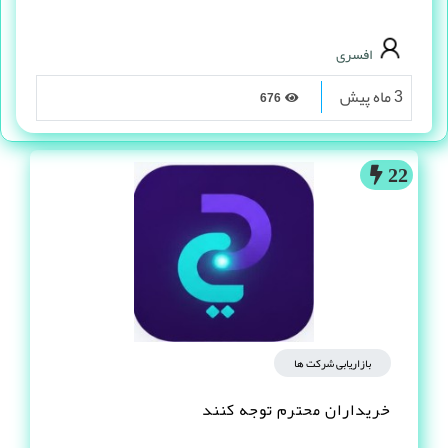
افسری
3 ماه پیش
676
22
بازاریابی شرکت ها
خریداران محترم توجه کنند