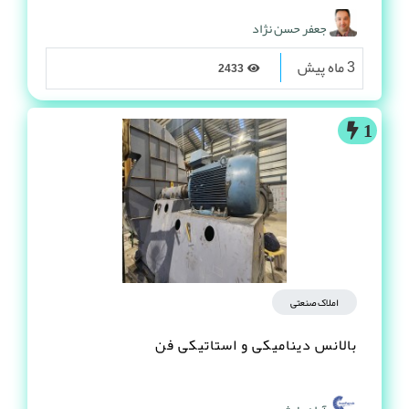
جعفر حسن نژاد
3 ماه پیش
2433
1
املاک صنعتی
بالانس دینامیکی و استاتیکی فن