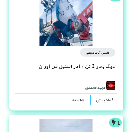
ماشین آلات صنعتی
دیگ بخار 3 تن / آذر استیل فن آوران
مجید محمدی
9 ماه پیش
479
1