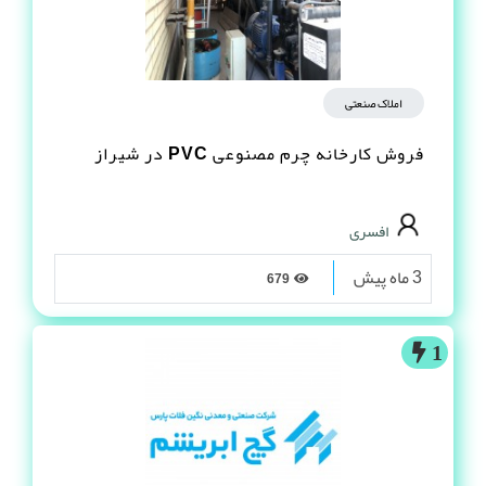
املاک صنعتی
فروش کارخانه چرم مصنوعى PVC در شیراز
افسری
3 ماه پیش
679
1