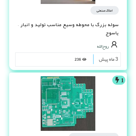
املاک صنعتی
سوله بزرگ با محوطه وسیع مناسب تولید و انبار –
یاسوج
روح‌الله
3 ماه پیش
236
1