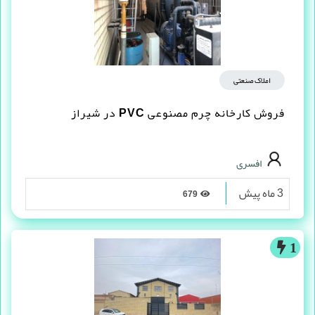
املاک صنعتی
فروش کارخانه چرم مصنوعى PVC در شیراز
افسری
3 ماه پیش
679
1