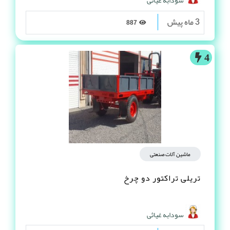
3 ماه پیش
887
4
ماشین آلات صنعتی
تریلی تراکتور دو چرخ
سودابه غیاثی