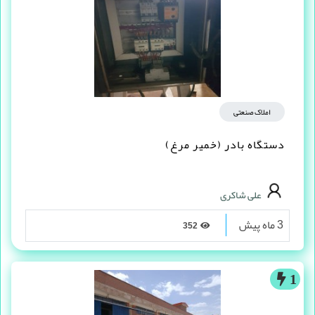
املاک صنعتی
دستگاه بادر (خمیر مرغ)
علی شاکری
3 ماه پیش
352
1