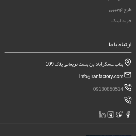
طرح توجیهی
خرید لینک
ارتباط با ما
بناب عسگرآباد بن بست نریمانی پلاک 109
info@iranfactory.com
09130850514