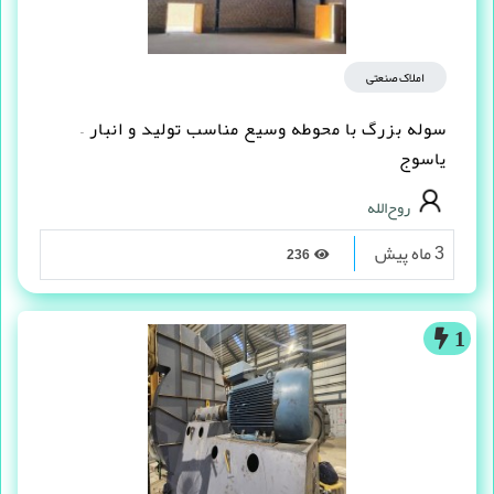
املاک صنعتی
سوله بزرگ با محوطه وسیع مناسب تولید و انبار –
یاسوج
روح‌الله
3 ماه پیش
236
1