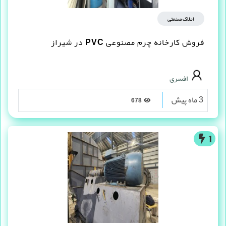
املاک صنعتی
فروش کارخانه چرم مصنوعى PVC در شیراز
افسری
3 ماه پیش
678
1