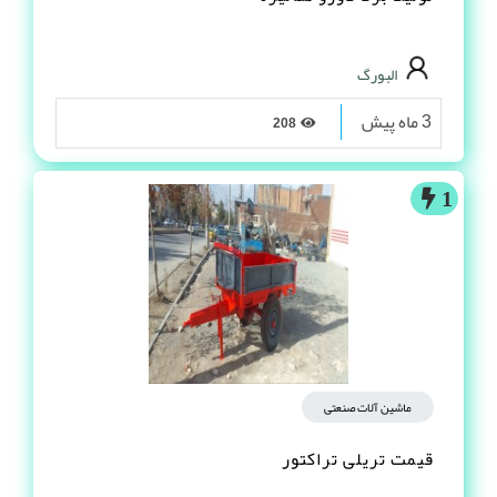
البورگ
3 ماه پیش
208
1
ماشین آلات صنعتی
قیمت تریلی تراکتور