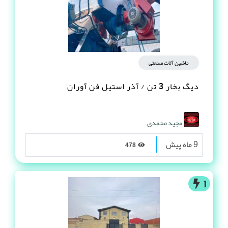
ماشین آلات صنعتی
دیگ بخار 3 تن / آذر استیل فن آوران
مجید محمدی
9 ماه پیش
478
1