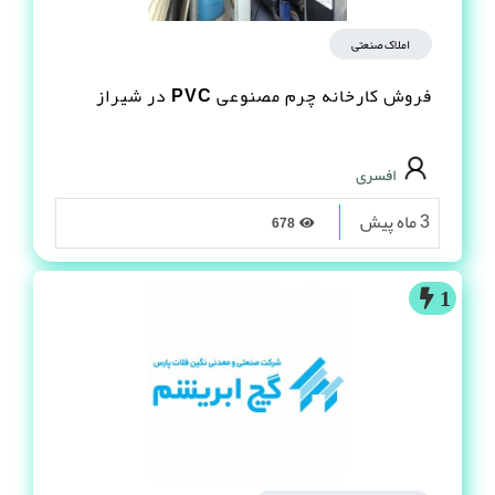
املاک صنعتی
فروش کارخانه چرم مصنوعى PVC در شیراز
افسری
3 ماه پیش
678
1