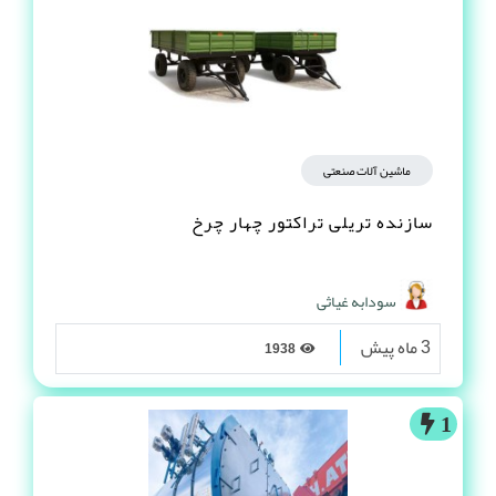
ماشین آلات صنعتی
سازنده تریلی تراکتور چهار چرخ
سودابه غیاثی
3 ماه پیش
1938
1