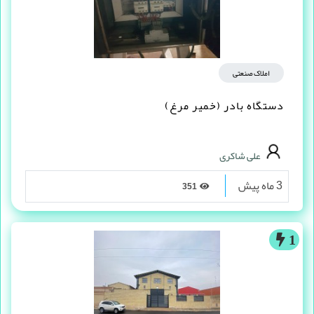
املاک صنعتی
دستگاه بادر (خمیر مرغ)
علی شاکری
3 ماه پیش
351
1