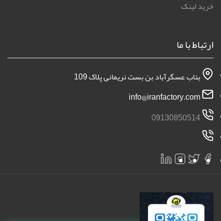
خرید لینک
ارتباط با ما
بناب عسگرآباد بن بست نریمانی پلاک 109
info@iranfactory.com
09130850514