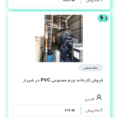
5 ماه پیش
4424
1
املاک صنعتی
فروش کارخانه چرم مصنوعى PVC در شیراز
افسری
3 ماه پیش
678