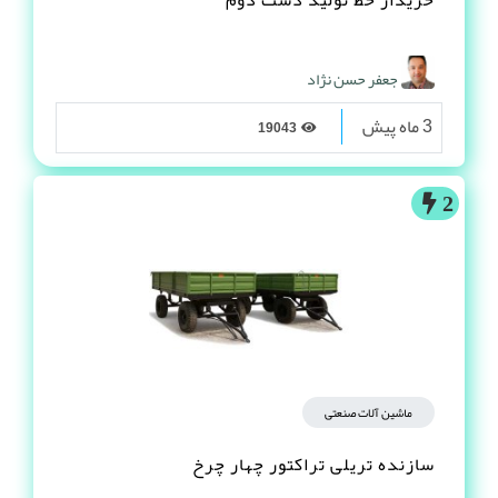
جعفر حسن نژاد
3 ماه پیش
19043
2
ماشین آلات صنعتی
سازنده تریلی تراکتور چهار چرخ