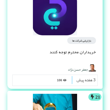
بازاریابی شرکت ها
خریداران محترم توجه کنند
جعفر حسن نژاد
3 هفته پیش
106
21