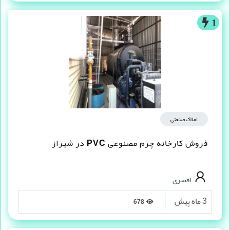
1
املاک صنعتی
فروش کارخانه چرم مصنوعى PVC در شیراز
افسری
3 ماه پیش
678