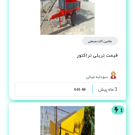
ماشین آلات صنعتی
قیمت تریلی تراکتور
سودابه غیاثی
3 ماه پیش
646
1