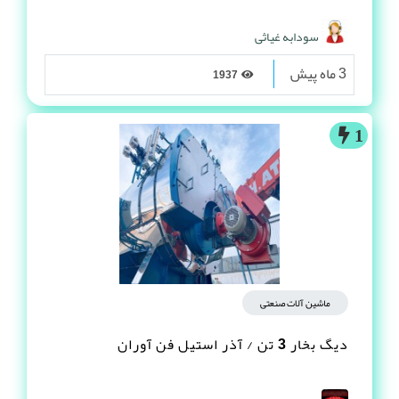
سودابه غیاثی
3 ماه پیش
1937
1
ماشین آلات صنعتی
دیگ بخار 3 تن / آذر استیل فن آوران