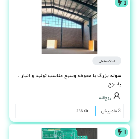
1
املاک صنعتی
سوله بزرگ با محوطه وسیع مناسب تولید و انبار –
یاسوج
روح‌الله
3 ماه پیش
236
1