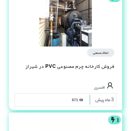
املاک صنعتی
فروش کارخانه چرم مصنوعى PVC در شیراز
افسری
3 ماه پیش
671
1