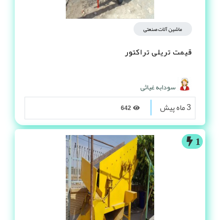
ماشین آلات صنعتی
قیمت تریلی تراکتور
سودابه غیاثی
3 ماه پیش
642
1