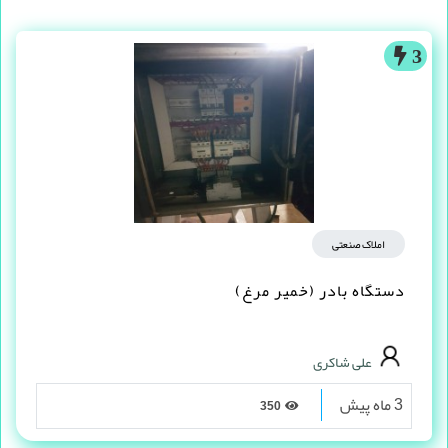
3
املاک صنعتی
دستگاه بادر (خمیر مرغ)
علی شاکری
3 ماه پیش
350