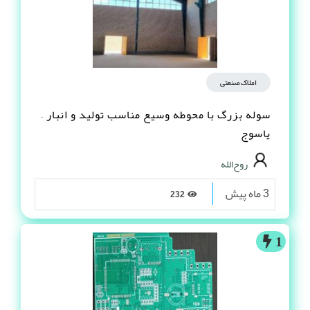
املاک صنعتی
سوله بزرگ با محوطه وسیع مناسب تولید و انبار –
یاسوج
روح‌الله
3 ماه پیش
232
1