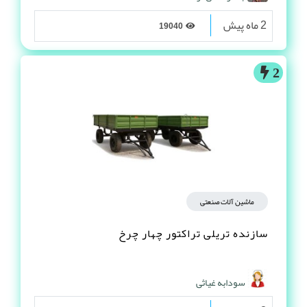
2 ماه پیش
19040
2
ماشین آلات صنعتی
سازنده تریلی تراکتور چهار چرخ
سودابه غیاثی