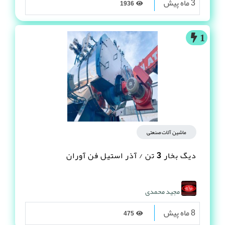
3 ماه پیش
1936
1
ماشین آلات صنعتی
دیگ بخار 3 تن / آذر استیل فن آوران
مجید محمدی
8 ماه پیش
475