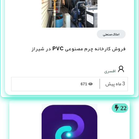
املاک صنعتی
فروش کارخانه چرم مصنوعى PVC در شیراز
افسری
3 ماه پیش
671
22