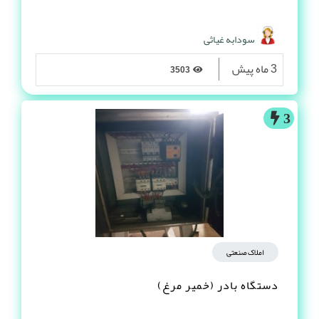
سودابه غیاثی
3 ماه پیش
3503
3
املاک صنعتی
دستگاه بادر (خمیر مرغ)