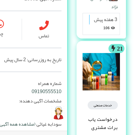
نژاد
3 هفته پیش
106
چ
تماس
21
تاریخ به روزرسانی:
2 سال پیش
شماره همراه
09190555510
مشخصات آگهی دهنده:
خدمات صنعتی
درخواست یاب
سودابه غیاثی
(مشاهده همه آگهی ه
برات مشتری