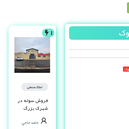
وک
1
وک
املاک صنعتی
فروش سوله در
شهرک بزرگ
اصفهان فاز یک
حامد حاجي