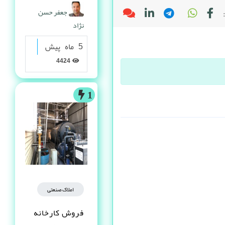
گرانولی
جعفر حسن
نژاد
5 ماه پیش
4424
1
املاک صنعتی
فروش کارخانه