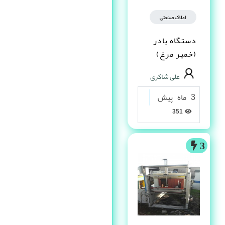
املاک صنعتی
دستگاه بادر
(خمیر مرغ)
علی شاکری
3 ماه پیش
351
3