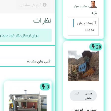
پیدا می کنه
گزارش مشکل
جعفر حسن
نژاد
نظرات
1 هفته پیش
182
برای ارسال نظر خود باید
و
20
آگهی های مشابه
3
ماشین آلات
صنعتی
بهترین خریدار