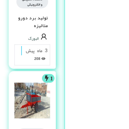
و الکترونیکی
تولید برد دورو
متالیزه
البورگ
3 ماه پیش
208
1