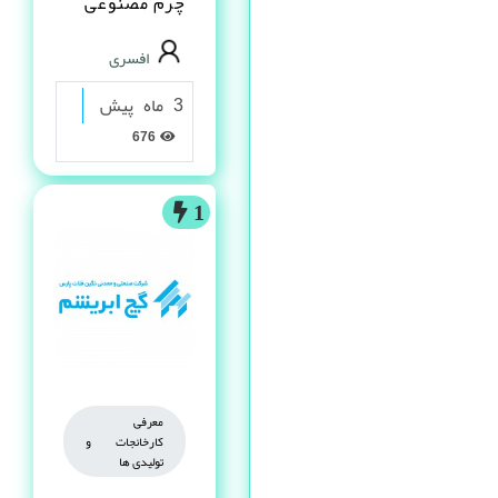
چرم مصنوعى
PVC در شیراز
افسری
3 ماه پیش
676
1
معرفی
کارخانجات و
تولیدی ها