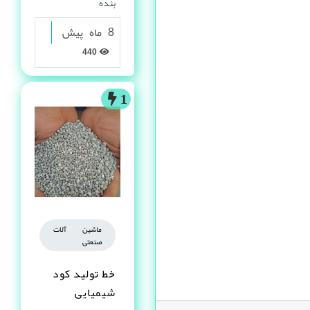
بنده
8 ماه پیش
440
1
ماشین آلات
صنعتی
خط تولید کود
شیمیایی