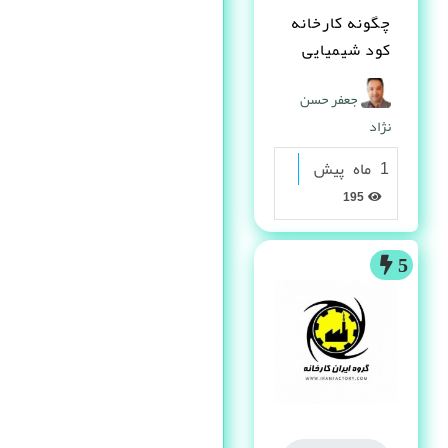
چگونه کارخانه
کود شیمیایی
تاسیس کنم ؟
جعفر حسن
نژاد
1 ماه پیش
195
5