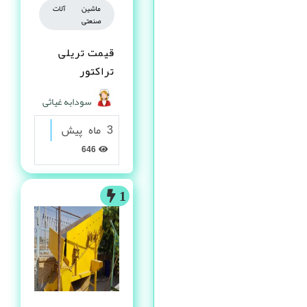
ماشین آلات
صنعتی
قیمت تریلی
تراکتور
سودابه غیاثی
3 ماه پیش
646
1