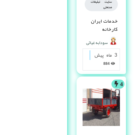
سایت تبلیغات
صنعتی
خدمات ایران
کارخانه
سودابه غیاثی
3 ماه پیش
884
4