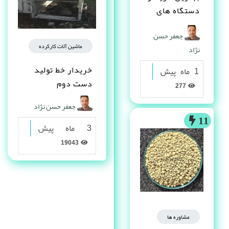
دستگاه های
دست دوم
جعفر حسن
صنعتی کیست ؟
ماشین آلات کارکرده
نژاد
خریدار خط تولید
1 ماه پیش
دست دوم
277
جعفر حسن نژاد
11
3 ماه پیش
19043
مشاوره ها