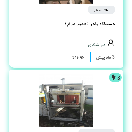
املاک صنعتی
دستگاه بادر (خمیر مرغ)
علی شاکری
3 ماه پیش
349
3