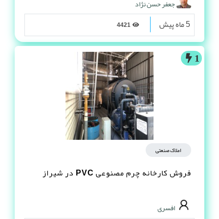
جعفر حسن نژاد
5 ماه پیش
4421
1
املاک صنعتی
فروش کارخانه چرم مصنوعى PVC در شیراز
افسری