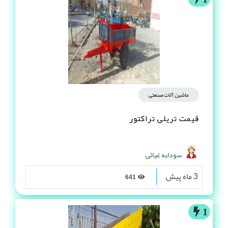
ماشین آلات صنعتی
قیمت تریلی تراکتور
سودابه غیاثی
3 ماه پیش
641
1