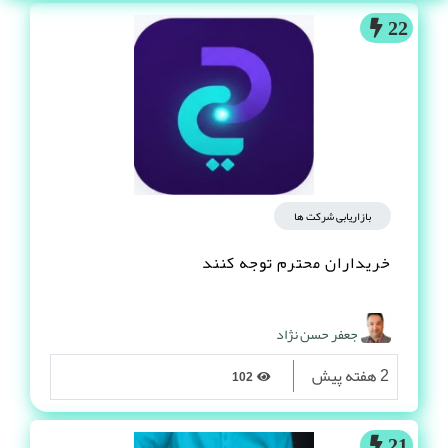
22
بازاریابی شرکت ها
خریداران محترم توجه کنند
جعفر حسن نژاد
2 هفته پیش
102
21