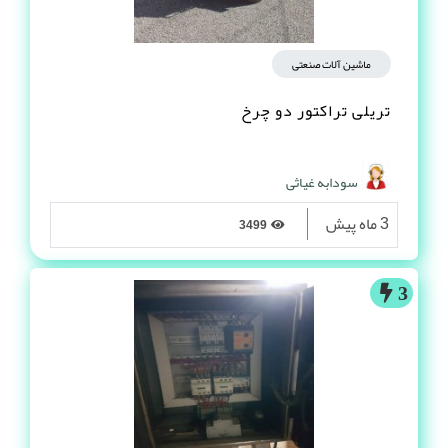
ماشین آلات صنعتی
تریلی تراکتور دو چرخ
سودابه غیاثی
3 ماه پیش
3499
3