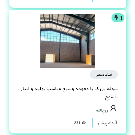
1
املاک صنعتی
سوله بزرگ با محوطه وسیع مناسب تولید و انبار –
یاسوج
روح‌الله
3 ماه پیش
231