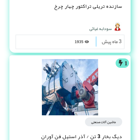
سازنده تریلی تراکتور چهار چرخ
سودابه غیاثی
3 ماه پیش
1935
1
ماشین آلات صنعتی
دیگ بخار 3 تن / آذر استیل فن آوران