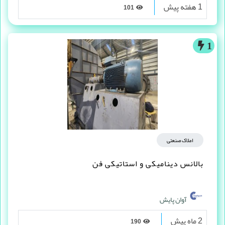
1 هفته پیش
101
1
املاک صنعتی
بالانس دینامیکی و استاتیکی فن
آوان پایش
2 ماه پیش
190