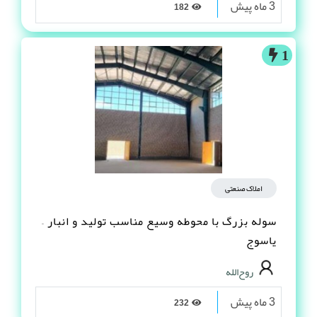
3 ماه پیش
182
1
املاک صنعتی
سوله بزرگ با محوطه وسیع مناسب تولید و انبار –
یاسوج
روح‌الله
3 ماه پیش
232