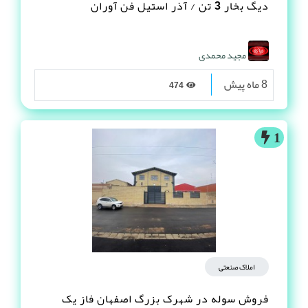
دیگ بخار 3 تن / آذر استیل فن آوران
مجید محمدی
8 ماه پیش
474
1
املاک صنعتی
فروش سوله در شهرک بزرگ اصفهان فاز یک