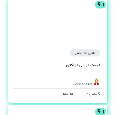
1
ماشین آلات صنعتی
قیمت تریلی تراکتور
سودابه غیاثی
3 ماه پیش
642
1