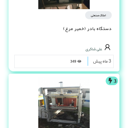
املاک صنعتی
دستگاه بادر (خمیر مرغ)
علی شاکری
3 ماه پیش
349
3