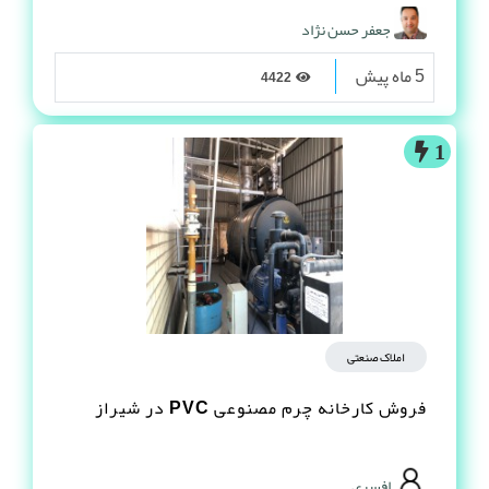
جعفر حسن نژاد
5 ماه پیش
4422
1
املاک صنعتی
فروش کارخانه چرم مصنوعى PVC در شیراز
افسری