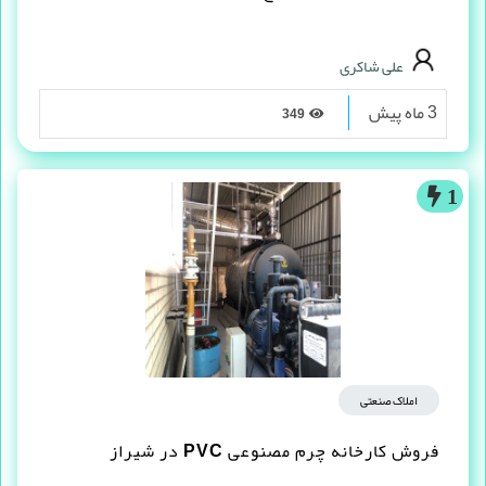
علی شاکری
3 ماه پیش
349
1
املاک صنعتی
فروش کارخانه چرم مصنوعى PVC در شیراز