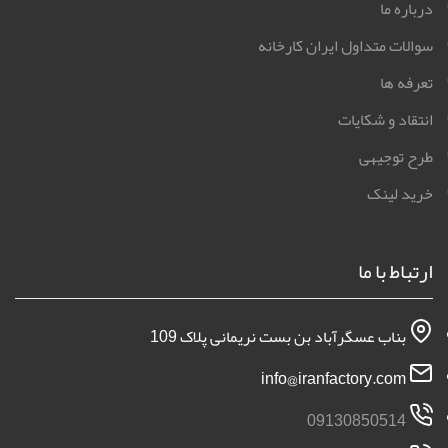
درباره ما
سوالات متداول ایران کارخانه
تعرفه ها
انتقاد و شکایات
طرح توجیهی
خرید لینک
ارتباط با ما
بناب عسگرآباد بن بست نریمانی پلاک 109
info@iranfactory.com
09130850514