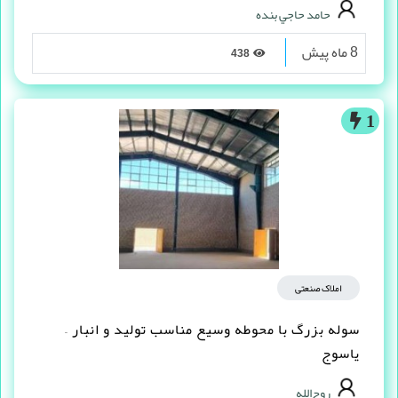
حامد حاجي بنده
8 ماه پیش
438
1
املاک صنعتی
سوله بزرگ با محوطه وسیع مناسب تولید و انبار –
یاسوج
روح‌الله