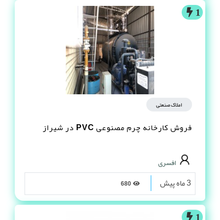
1
املاک صنعتی
فروش کارخانه چرم مصنوعى PVC در شیراز
افسری
3 ماه پیش
680
1