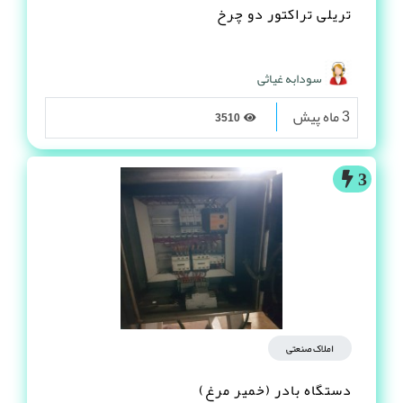
تریلی تراکتور دو چرخ
سودابه غیاثی
3 ماه پیش
3510
3
املاک صنعتی
دستگاه بادر (خمیر مرغ)