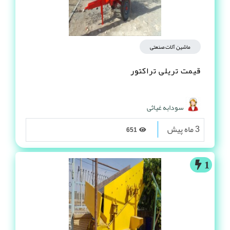
ماشین آلات صنعتی
قیمت تریلی تراکتور
سودابه غیاثی
3 ماه پیش
651
1