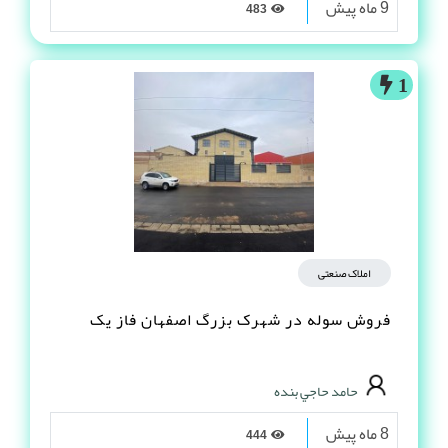
9 ماه پیش
483
1
املاک صنعتی
فروش سوله در شهرک بزرگ اصفهان فاز یک
حامد حاجي بنده
8 ماه پیش
444