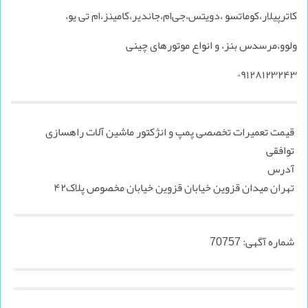
کاترپیلار،کوماتسو ،دویتس،جی‌ام،جاندیر،کامینز،ام ‌تی ‌یو،
ولوو،مرسدس بنز، و انواع موتورهای چینی
۰۹۱۲۸۱۲۳۲۴۳
قیمت تعمیرات تخصصی پمپ و انژکتور ماشین آلات راهسازی
توافقی
آدرس
تهران میدان قزوین خیابان قزوین خیابان مخصوص پلاک۴۲
شماره آگهی:
70757