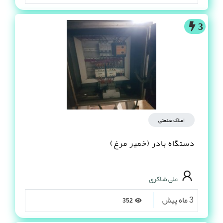
3
املاک صنعتی
دستگاه بادر (خمیر مرغ)
علی شاکری
3 ماه پیش
352