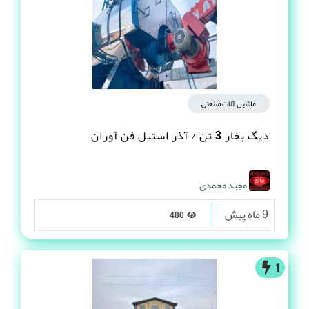
ماشین آلات صنعتی
دیگ بخار 3 تن / آذر استیل فن آوران
مجید محمدی
9 ماه پیش
480
1