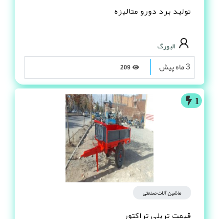
تولید برد دورو متالیزه
البورگ
3 ماه پیش
209
1
ماشین آلات صنعتی
قیمت تریلی تراکتور