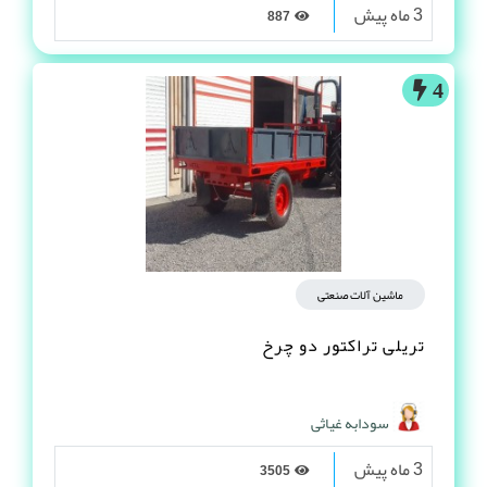
3 ماه پیش
887
4
ماشین آلات صنعتی
تریلی تراکتور دو چرخ
سودابه غیاثی
3 ماه پیش
3505