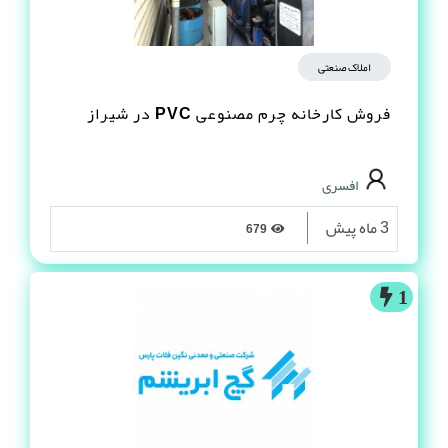
املاک صنعتی
فروش کارخانه چرم مصنوعى PVC در شیراز
افسری
3 ماه پیش
679
1