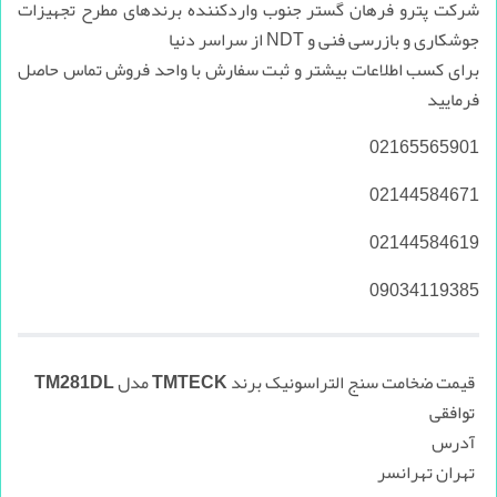
شرکت پترو فرهان گستر جنوب واردکننده برند‌های مطرح تجهیزات
جوشکاری و بازرسی فنی و NDT از سراسر دنیا
برای کسب اطلاعات بیشتر و ثبت سفارش با واحد فروش تماس حاصل
فرمایید
02165565901
02144584671
02144584619
09034119385
قیمت ضخامت سنج التراسونیک برند TMTECK مدل TM281DL
توافقی
آدرس
تهران تهرانسر