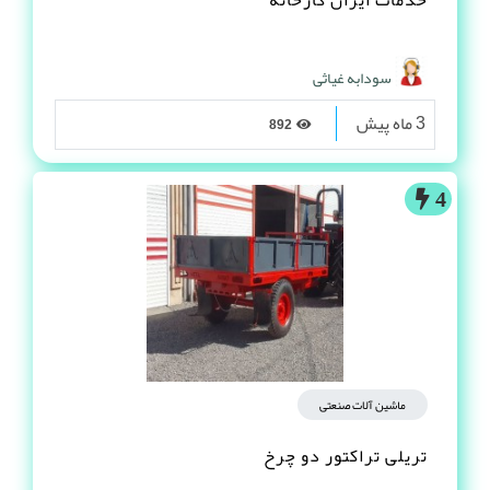
سودابه غیاثی
3 ماه پیش
892
4
ماشین آلات صنعتی
تریلی تراکتور دو چرخ