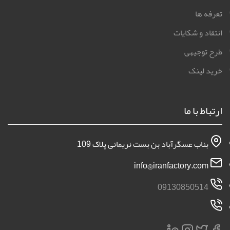
تعرفه ها
انتقاد و شکایات
طرح توجیهی
خرید لینک
ارتباط با ما
بناب عسگرآباد بن بست نریمانی پلاک 109
info@iranfactory.com
09130850514