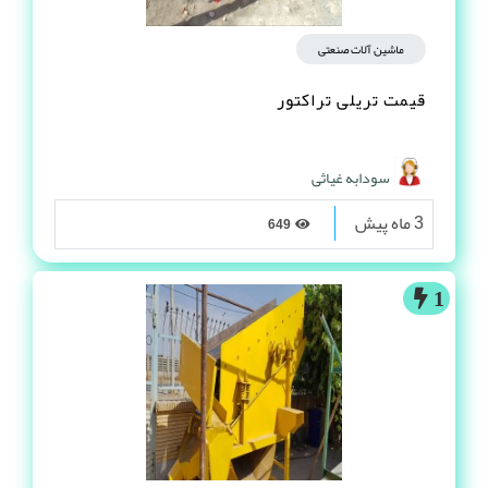
ماشین آلات صنعتی
قیمت تریلی تراکتور
سودابه غیاثی
3 ماه پیش
649
1