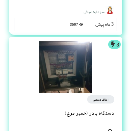
سودابه غیاثی
3 ماه پیش
3507
3
املاک صنعتی
دستگاه بادر (خمیر مرغ)