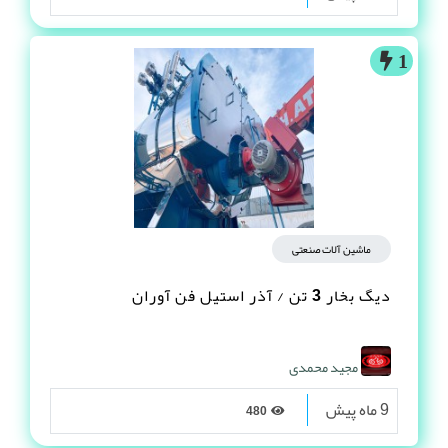
1
ماشین آلات صنعتی
دیگ بخار 3 تن / آذر استیل فن آوران
مجید محمدی
9 ماه پیش
480