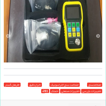
#ضخامتسنج
#ضخامت سنج التراسونیک
#ابزاردقیق
#فرهان گستر
#تجهیزات بازرسی
#تجهیزات صنعتی
#تمتک
#281