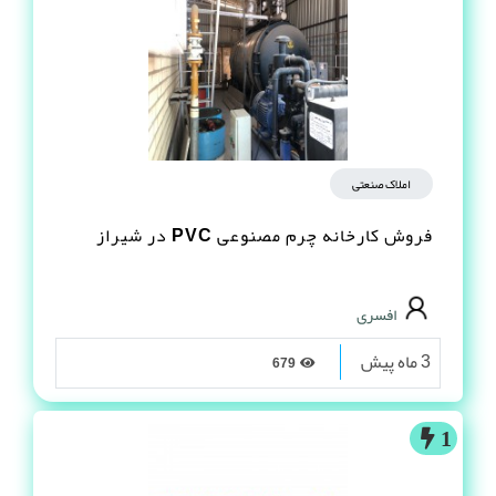
املاک صنعتی
فروش کارخانه چرم مصنوعى PVC در شیراز
افسری
3 ماه پیش
679
1