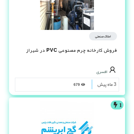
املاک صنعتی
فروش کارخانه چرم مصنوعى PVC در شیراز
افسری
3 ماه پیش
679
1