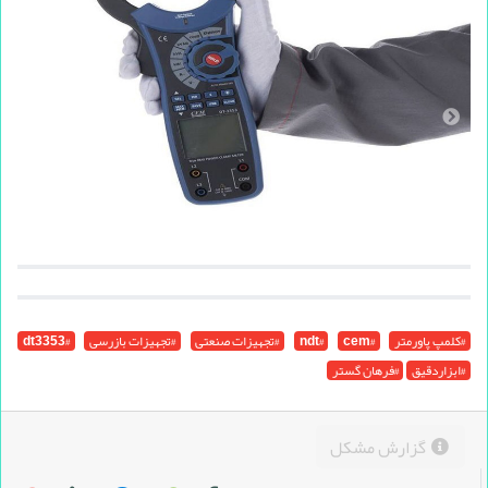
#کلمپ پاورمتر
#cem
#ndt
#تجهیزات صنعتی
#تجهیزات بازرسی
#dt3353
#ابزاردقیق
#فرهان گستر
گزارش مشکل