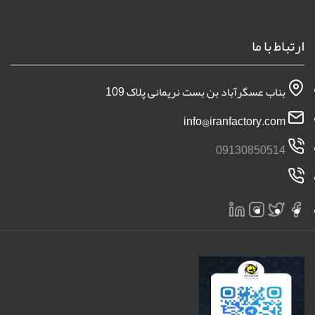
انتقاد و شکایات
طرح توجیهی
خرید لینک
ارتباط با ما
بناب عسگرآباد بن بست نریمانی پلاک 109
info@iranfactory.com
09130850514