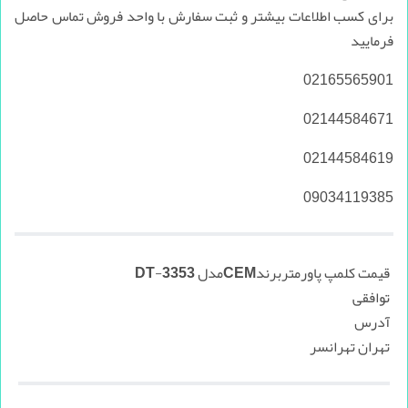
برای کسب اطلاعات بیشتر و ثبت سفارش با واحد فروش تماس حاصل
فرمایید
02165565901
02144584671
02144584619
09034119385
قیمت کلمپ پاورمتربرندCEMمدل DT-3353
توافقی
آدرس
تهران تهرانسر