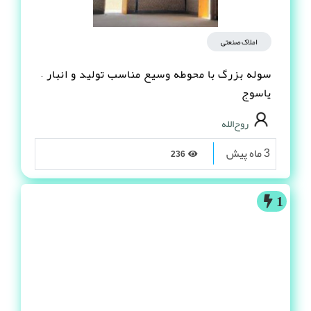
املاک صنعتی
سوله بزرگ با محوطه وسیع مناسب تولید و انبار –
یاسوج
روح‌الله
3 ماه پیش
236
1