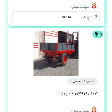
سودابه غیاثی
3 ماه پیش
887
4
ماشین آلات صنعتی
تریلی تراکتور دو چرخ
سودابه غیاثی