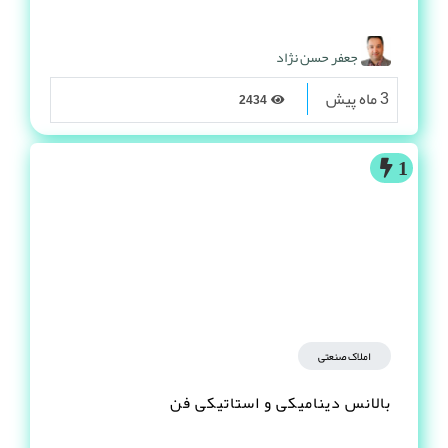
جعفر حسن نژاد
3 ماه پیش
2434
1
املاک صنعتی
بالانس دینامیکی و استاتیکی فن