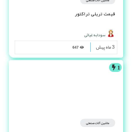
قیمت تریلی تراکتور
سودابه غیاثی
3 ماه پیش
647
1
ماشین آلات صنعتی