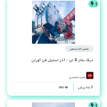
1
ماشین آلات صنعتی
دیگ بخار 3 تن / آذر استیل فن آوران
مجید محمدی
9 ماه پیش
480
1