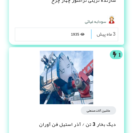
سازنده تریلی تراکتور چهار چرخ
سودابه غیاثی
3 ماه پیش
1935
1
ماشین آلات صنعتی
دیگ بخار 3 تن / آذر استیل فن آوران