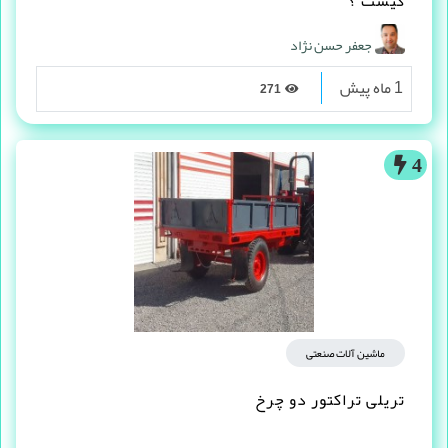
کیست ؟
جعفر حسن نژاد
1 ماه پیش
271
4
ماشین آلات صنعتی
تریلی تراکتور دو چرخ