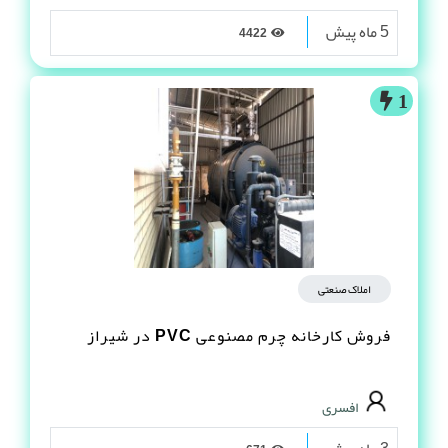
5 ماه پیش
4422
1
املاک صنعتی
فروش کارخانه چرم مصنوعى PVC در شیراز
افسری