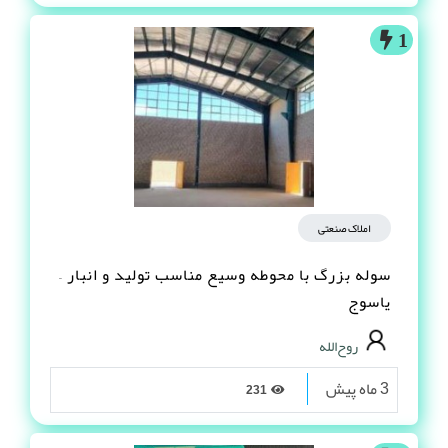
1
املاک صنعتی
سوله بزرگ با محوطه وسیع مناسب تولید و انبار –
یاسوج
روح‌الله
3 ماه پیش
231