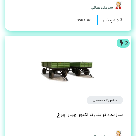
سودابه غیاثی
3 ماه پیش
3503
2
ماشین آلات صنعتی
سازنده تریلی تراکتور چهار چرخ
سودابه غیاثی