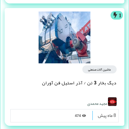
1
ماشین آلات صنعتی
دیگ بخار 3 تن / آذر استیل فن آوران
مجید محمدی
8 ماه پیش
474