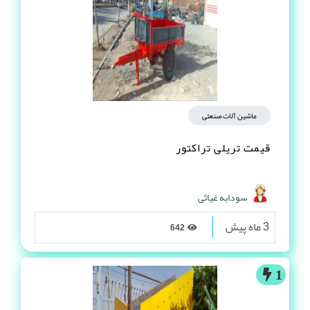
ماشین آلات صنعتی
قیمت تریلی تراکتور
سودابه غیاثی
3 ماه پیش
642
1