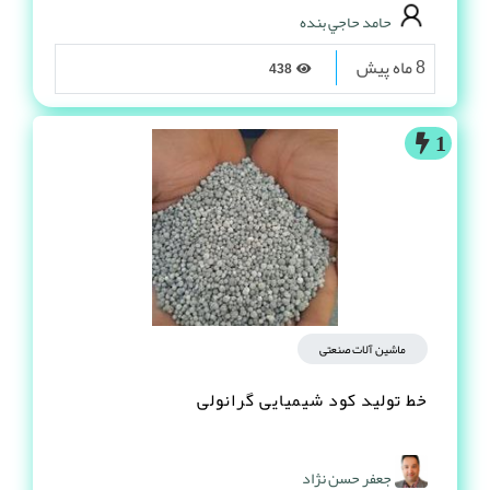
حامد حاجي بنده
8 ماه پیش
438
1
ماشین آلات صنعتی
خط تولید کود شیمیایی گرانولی
جعفر حسن نژاد