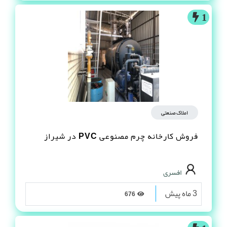
1
املاک صنعتی
فروش کارخانه چرم مصنوعى PVC در شیراز
افسری
3 ماه پیش
676