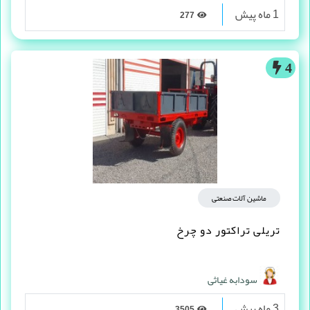
1 ماه پیش
277
4
ماشین آلات صنعتی
تریلی تراکتور دو چرخ
سودابه غیاثی
3 ماه پیش
3505