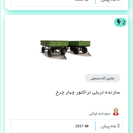
2
ماشین آلات صنعتی
سازنده تریلی تراکتور چهار چرخ
سودابه غیاثی
3 ماه پیش
1937