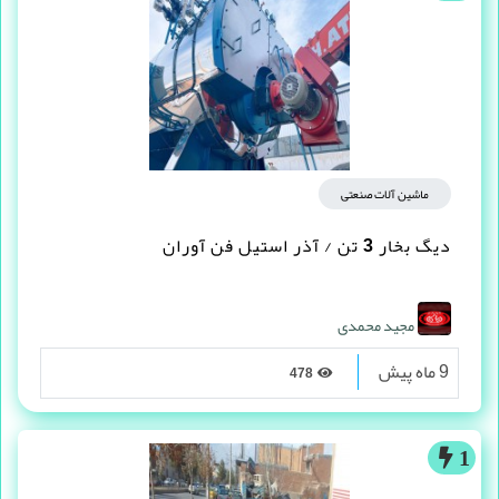
ماشین آلات صنعتی
دیگ بخار 3 تن / آذر استیل فن آوران
مجید محمدی
9 ماه پیش
478
1