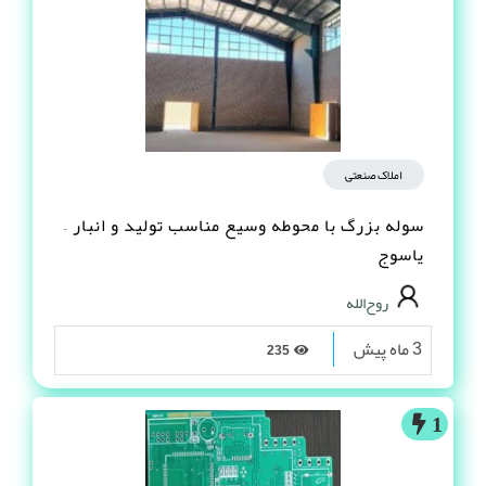
املاک صنعتی
سوله بزرگ با محوطه وسیع مناسب تولید و انبار –
یاسوج
روح‌الله
3 ماه پیش
235
1