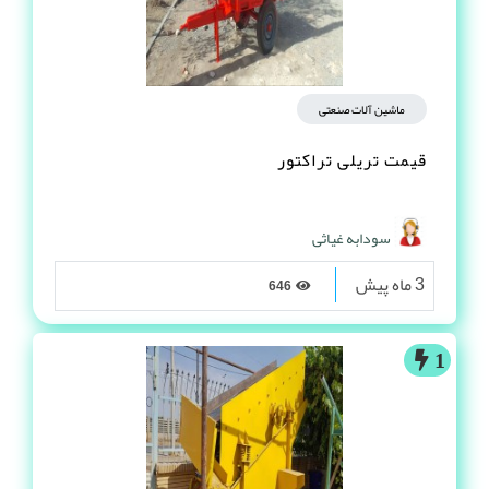
ماشین آلات صنعتی
قیمت تریلی تراکتور
سودابه غیاثی
3 ماه پیش
646
1