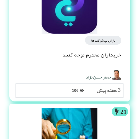
بازاریابی شرکت ها
خریداران محترم توجه کنند
جعفر حسن نژاد
3 هفته پیش
106
21