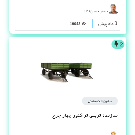
جعفر حسن نژاد
3 ماه پیش
19043
2
ماشین آلات صنعتی
سازنده تریلی تراکتور چهار چرخ