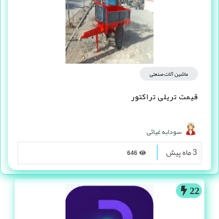
ماشین آلات صنعتی
قیمت تریلی تراکتور
سودابه غیاثی
3 ماه پیش
646
22