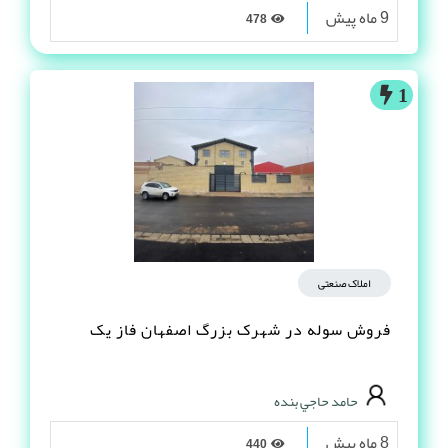
9 ماه پیش
478
1
املاک صنعتی
فروش سوله در شهرک بزرگ اصفهان فاز یک
حامد حاجي بنده
8 ماه پیش
440