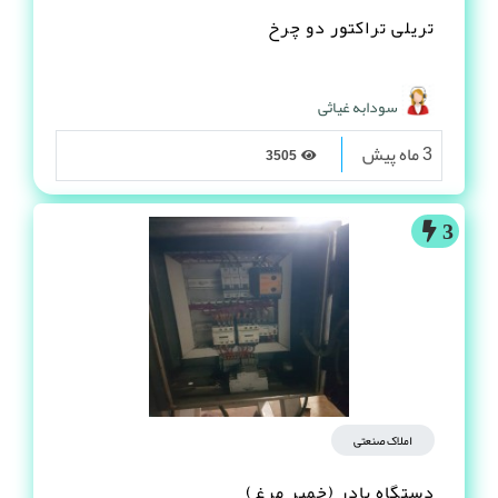
تریلی تراکتور دو چرخ
سودابه غیاثی
3 ماه پیش
3505
3
املاک صنعتی
دستگاه بادر (خمیر مرغ)