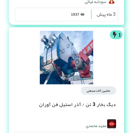
سودابه غیاثی
3 ماه پیش
1937
1
ماشین آلات صنعتی
دیگ بخار 3 تن / آذر استیل فن آوران
مجید محمدی