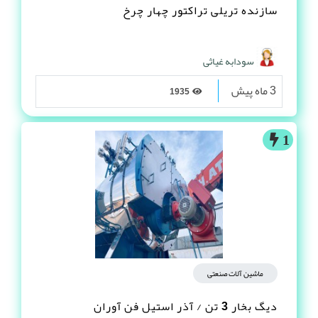
سازنده تریلی تراکتور چهار چرخ
سودابه غیاثی
3 ماه پیش
1935
1
ماشین آلات صنعتی
دیگ بخار 3 تن / آذر استیل فن آوران