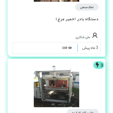
املاک صنعتی
دستگاه بادر (خمیر مرغ)
علی شاکری
3 ماه پیش
349
3
ماشین آلات کارکرده