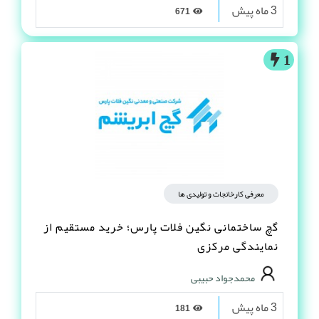
3 ماه پیش
671
1
معرفی کارخانجات و تولیدی ها
گچ ساختمانی نگین فلات پارس؛ خرید مستقیم از
نمایندگی مرکزی
محمدجواد حبیبی
3 ماه پیش
181