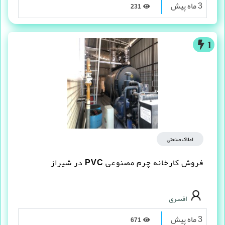
3 ماه پیش
231
1
املاک صنعتی
فروش کارخانه چرم مصنوعى PVC در شیراز
افسری
3 ماه پیش
671