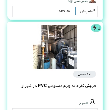
جعفر حسن نژاد
5 ماه پیش
4422
1
املاک صنعتی
فروش کارخانه چرم مصنوعى PVC در شیراز
افسری