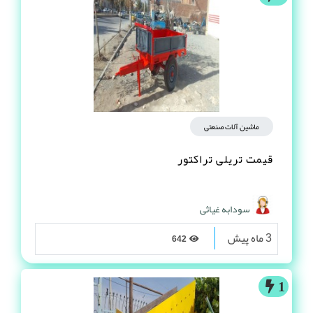
ماشین آلات صنعتی
قیمت تریلی تراکتور
سودابه غیاثی
3 ماه پیش
642
1