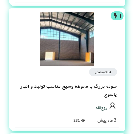
1
املاک صنعتی
سوله بزرگ با محوطه وسیع مناسب تولید و انبار –
یاسوج
روح‌الله
3 ماه پیش
231