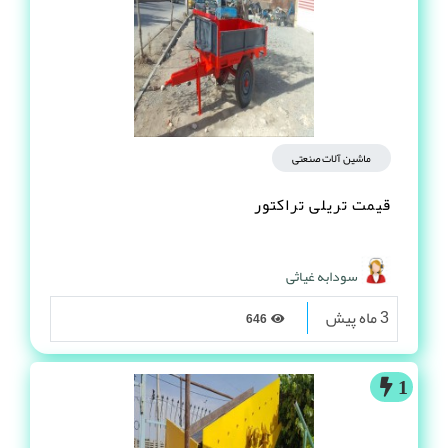
ماشین آلات صنعتی
قیمت تریلی تراکتور
سودابه غیاثی
3 ماه پیش
646
1