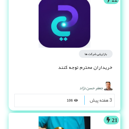
بازاریابی شرکت ها
خریداران محترم توجه کنند
جعفر حسن نژاد
3 هفته پیش
106
21