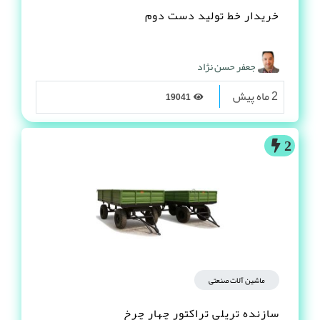
خریدار خط تولید دست دوم
جعفر حسن نژاد
2 ماه پیش
19041
2
ماشین آلات صنعتی
سازنده تریلی تراکتور چهار چرخ