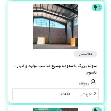
1
املاک صنعتی
سوله بزرگ با محوطه وسیع مناسب تولید و انبار –
یاسوج
روح‌الله
3 ماه پیش
234
1