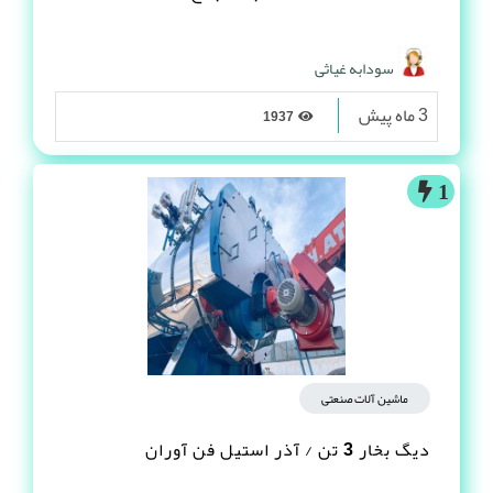
سودابه غیاثی
3 ماه پیش
1937
1
ماشین آلات صنعتی
دیگ بخار 3 تن / آذر استیل فن آوران