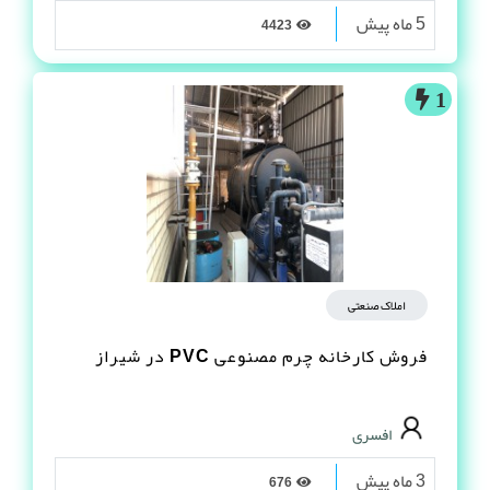
5 ماه پیش
4423
1
املاک صنعتی
فروش کارخانه چرم مصنوعى PVC در شیراز
افسری
3 ماه پیش
676