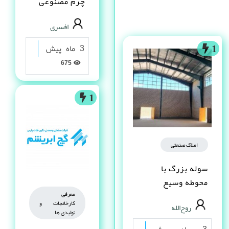
چرم مصنوعى
PVC در شیراز
افسری
3 ماه پیش
1
675
1
املاک صنعتی
سوله بزرگ با
محوطه وسیع
معرفی
مناسب تولید و انبار
کارخانجات و
روح‌الله
– یاسوج
تولیدی ها