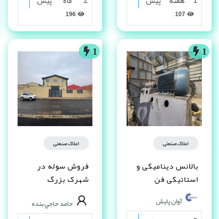
1 هفته پیش
2 ماه پیش
196
107
1
1
املاک صنعتی
املاک صنعتی
بالانس دینامیکی و
فروش سوله در
استاتیکی فن
شهرک بزرگ
اصفهان فاز یک
آوان پایش
حامد حاجي بنده