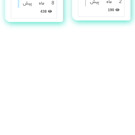
2 ماه پیش
8 ماه پیش
190
438