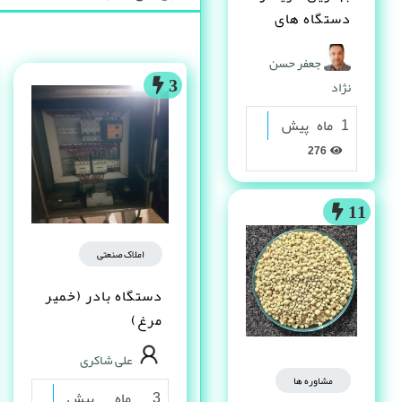
دستگاه های
دست دوم
جعفر حسن
صنعتی کیست ؟
نژاد
3
1 ماه پیش
276
11
املاک صنعتی
دستگاه بادر (خمیر
مرغ)
علی شاکری
مشاوره ها
3 ماه پیش