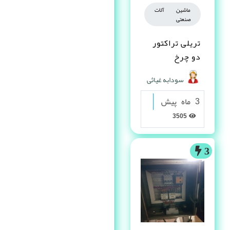
ماشین آلات
صنعتی
تریلی تراکتور
دو چرخ
سودابه غیاثی
3 ماه پیش
3505
3