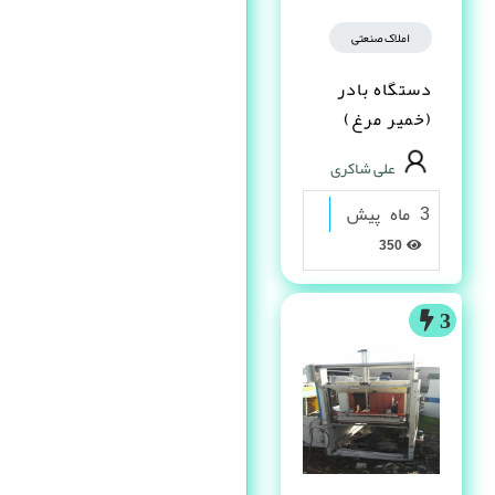
املاک صنعتی
دستگاه بادر
(خمیر مرغ)
علی شاکری
3 ماه پیش
350
3