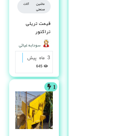
ماشین آلات
صنعتی
قیمت تریلی
تراکتور
سودابه غیاثی
3 ماه پیش
645
1