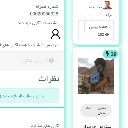
پیدا می کنه
شماره همراه
جعفر حسن
09020066328
نژاد
مشخصات آگهی دهنده:
1 هفته پیش
182
مهندس
(مشاهده همه آگهی های ای
20
گزارش مشکل
نظرات
برای ارسال نظر خود باید
و
ماشین آلات
صنعتی
آگهی های مشابه
بهترین خریدار