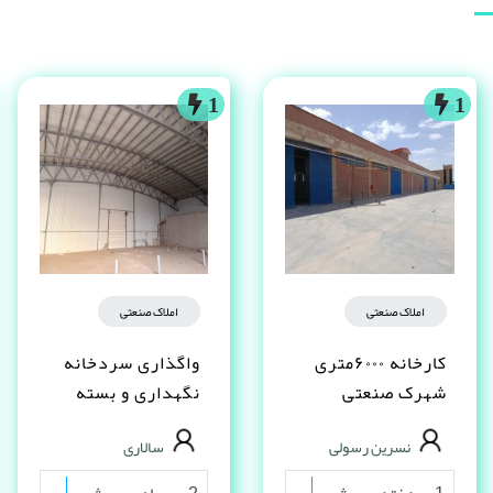
1
1
املاک صنعتی
املاک صنعتی
کارخانه ۶۰۰۰متری
واگذاری سردخانه
شهرک صنعتی
نگهداری و بسته
شکوهیه قم
بندی خرما و
نسرین رسولی
سالاری
فراورده