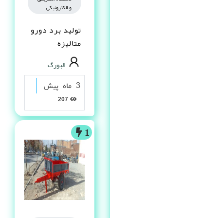
و الکترونیکی
تولید برد دورو
متالیزه
البورگ
3 ماه پیش
207
1