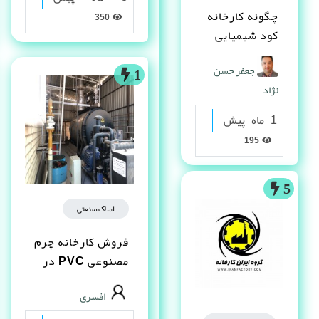
چگونه کارخانه
350
کود شیمیایی
تاسیس کنم ؟
جعفر حسن
1
نژاد
1 ماه پیش
195
5
املاک صنعتی
فروش کارخانه چرم
مصنوعى PVC در
شیراز
افسری