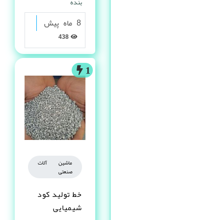
بنده
8 ماه پیش
438
1
ماشین آلات
صنعتی
خط تولید کود
شیمیایی