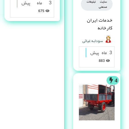
سایت تبلیغات
3 ماه پیش
صنعتی
675
خدمات ایران
کارخانه
سودابه غیاثی
3 ماه پیش
883
4