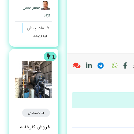
گرانولی
جعفر حسن
نژاد
5 ماه پیش
4423
1
املاک صنعتی
فروش کارخانه