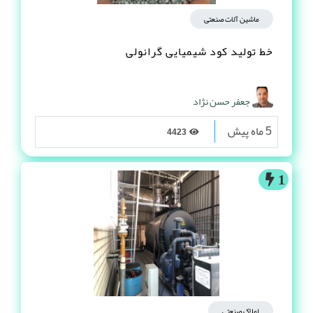
ماشین آلات صنعتی
خط تولید کود شیمیایی گرانولی
جعفر حسن نژاد
5 ماه پیش
4423
1
املاک صنعتی