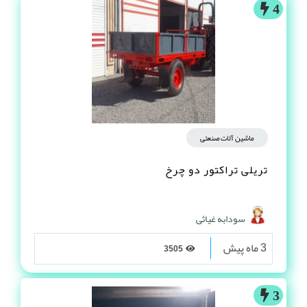
4
ماشین آلات صنعتی
تریلی تراکتور دو چرخ
سودابه غیاثی
3 ماه پیش
3505
3