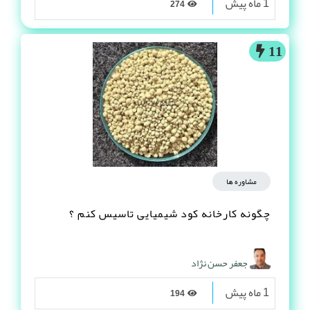
1 ماه پیش
274
11
مشاوره ها
چگونه کارخانه کود شیمیایی تاسیس کنم ؟
جعفر حسن نژاد
1 ماه پیش
194