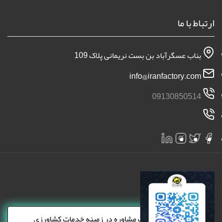
ارتباط با ما
بناب عسگرآباد بن بست نریمانی پلاک 109
info@iranfactory.com
09130850514
×
دریافت مشاوره در زمینه خدمات کشاورزی