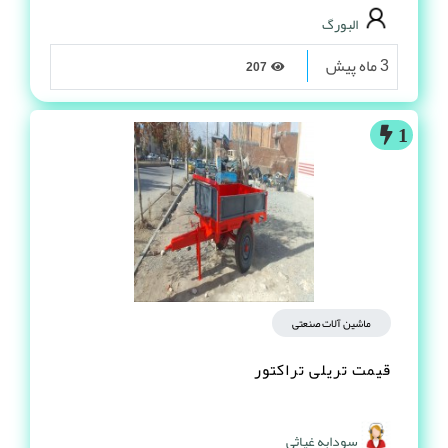
البورگ
3 ماه پیش
207
1
ماشین آلات صنعتی
قیمت تریلی تراکتور
سودابه غیاثی