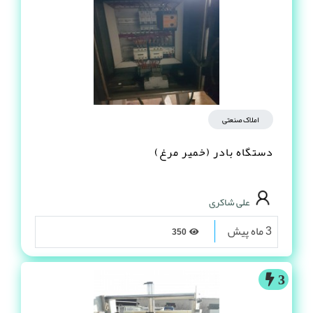
املاک صنعتی
دستگاه بادر (خمیر مرغ)
علی شاکری
3 ماه پیش
350
3