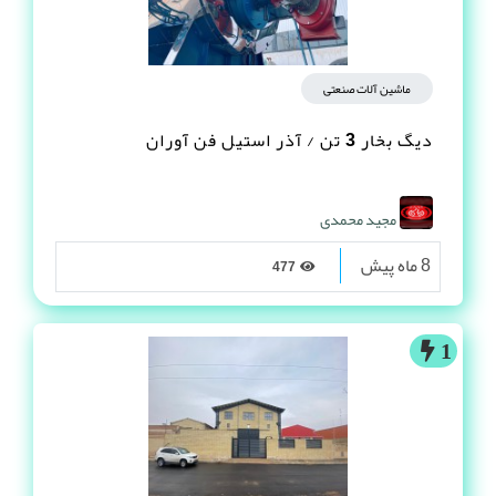
ماشین آلات صنعتی
دیگ بخار 3 تن / آذر استیل فن آوران
مجید محمدی
8 ماه پیش
477
1