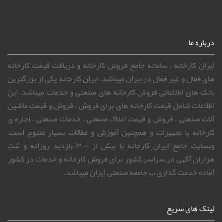
لینک های سریع
درباره ما
سوالات متداول ایران کارخانه
تعرفه ها
انتقاد و شکایات
طرح توجیهی
خرید لینک
ارتباط با ما
بناب عسگرآباد بن بست نریمانی پلاک 109
info@iranfactory.com