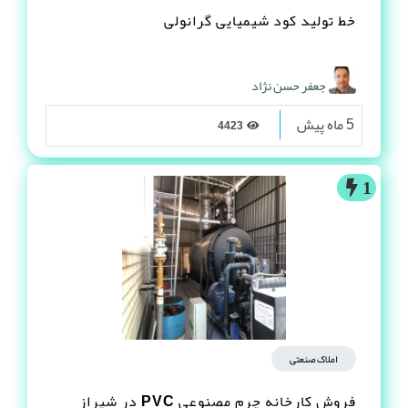
خط تولید کود شیمیایی گرانولی
جعفر حسن نژاد
5 ماه پیش
4423
1
املاک صنعتی
فروش کارخانه چرم مصنوعى PVC در شیراز