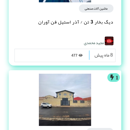
ماشین آلات صنعتی
دیگ بخار 3 تن / آذر استیل فن آوران
مجید محمدی
8 ماه پیش
477
1