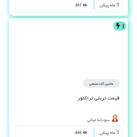
3 ماه پیش
207
1
ماشین آلات صنعتی
قیمت تریلی تراکتور
سودابه غیاثی
3 ماه پیش
645