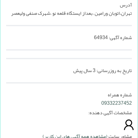
آدرس
تهران،اتوبان ورامین ،بعداز ایستگاه قلعه نو ،شهرک صنفی ولیعصر
شماره آگهی:
64934
تاریخ به روزرسانی:
3 سال پیش
شماره همراه
09332237452
مشخصات آگهی دهنده:
مشاور سایت
(مشاهده همه آگهی های این کاربر)