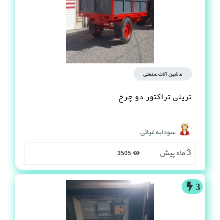
ماشین آلات صنعتی
تریلی تراکتور دو چرخ
سودابه غیاثی
3 ماه پیش
3505
3