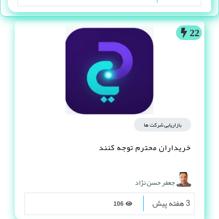
22
بازاریابی شرکت ها
خریداران محترم توجه کنند
جعفر حسن نژاد
3 هفته پیش
106