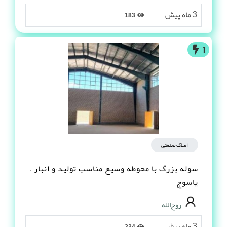
3 ماه پیش
183
1
املاک صنعتی
سوله بزرگ با محوطه وسیع مناسب تولید و انبار –
یاسوج
روح‌الله
3 ماه پیش
234