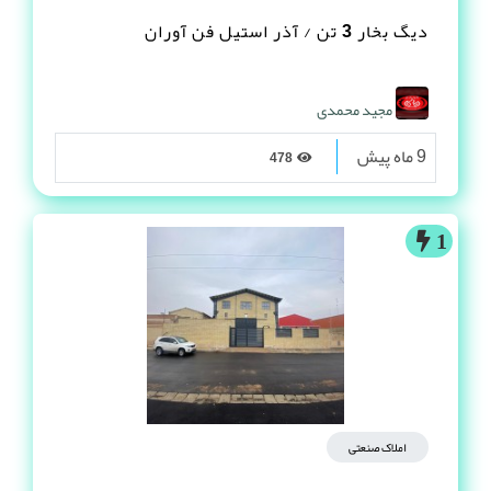
دیگ بخار 3 تن / آذر استیل فن آوران
مجید محمدی
9 ماه پیش
478
1
املاک صنعتی