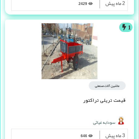
2 ماه پیش
2429
1
ماشین آلات صنعتی
قیمت تریلی تراکتور
سودابه غیاثی
3 ماه پیش
646