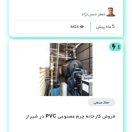
جعفر حسن نژاد
5 ماه پیش
4424
1
املاک صنعتی
فروش کارخانه چرم مصنوعى PVC در شیراز