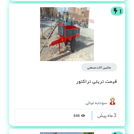
1
ماشین آلات صنعتی
قیمت تریلی تراکتور
سودابه غیاثی
3 ماه پیش
646