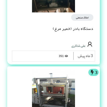
املاک صنعتی
دستگاه بادر (خمیر مرغ)
علی شاکری
3 ماه پیش
351
3