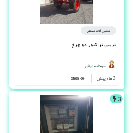
ماشین آلات صنعتی
تریلی تراکتور دو چرخ
سودابه غیاثی
3 ماه پیش
3505
3