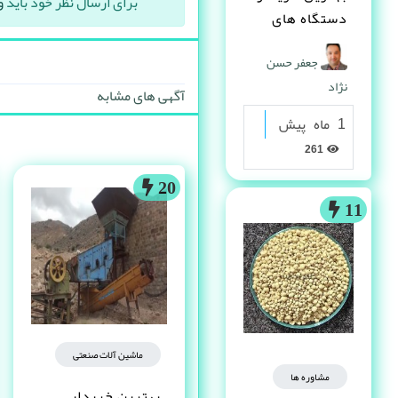
برای ارسال نظر خود باید
و
دستگاه های
دست دوم
جعفر حسن
صنعتی کیست ؟
نژاد
آگهی های مشابه
1 ماه پیش
261
20
11
ماشین آلات صنعتی
مشاوره ها
بهترین خریدار