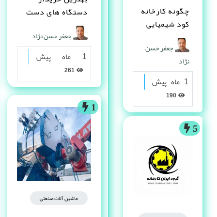
چگونه کارخانه
دستگاه های دست
کود شیمیایی
دوم صنعتی کیست ؟
جعفر حسن نژاد
تاسیس کنم ؟
جعفر حسن
1 ماه پیش
نژاد
261
1 ماه پیش
190
1
5
ماشین آلات صنعتی