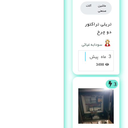
ماشین آلات
صنعتی
تریلی تراکتور
دو چرخ
سودابه غیاثی
3 ماه پیش
3498
3