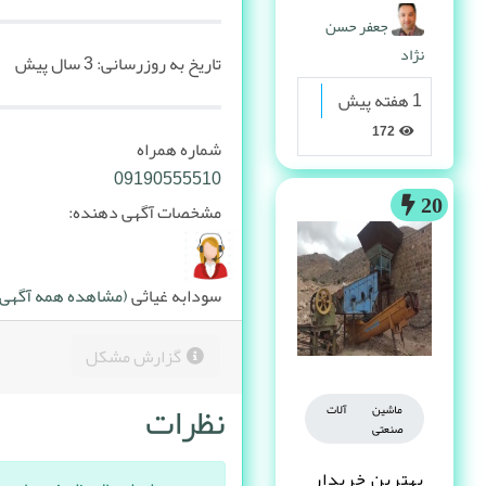
پیدا می کنه
جعفر حسن
نژاد
تاریخ به روزرسانی:
3 سال پیش
1 هفته پیش
172
شماره همراه
09190555510
20
مشخصات آگهی دهنده:
سودابه غیاثی
(مشاهده همه آگهی ه
گزارش مشکل
نظرات
ماشین آلات
صنعتی
بهترین خریدار