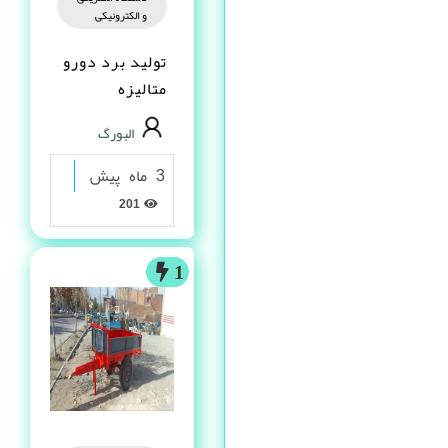
و الکترونیکی
تولید برد دورو
متالیزه
البورگ
3 ماه پیش
201
1