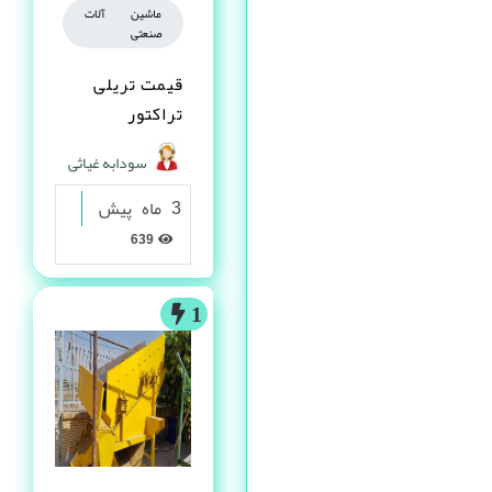
ماشین آلات
صنعتی
قیمت تریلی
تراکتور
سودابه غیاثی
3 ماه پیش
639
1