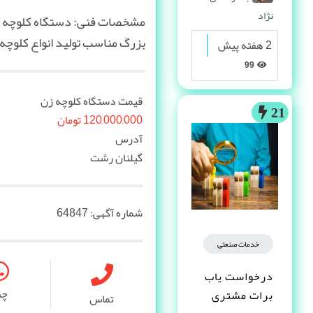
نژاد
مشخصات فنی: دستگاه کلوچه زن
بزرگ مناسب تولید انواع کلوچه، ک
2 هفته پیش
99
قیمت دستگاه کلوچه زن
21
120,000,000 تومان
آدرس
گیلنان رشت
شماره آگهی:
64847
خدمات صنعتی
درخواست یاب
چ
برات مشتری
تماس