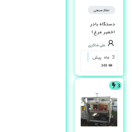
املاک صنعتی
دستگاه بادر
(خمیر مرغ)
علی شاکری
3 ماه پیش
348
3