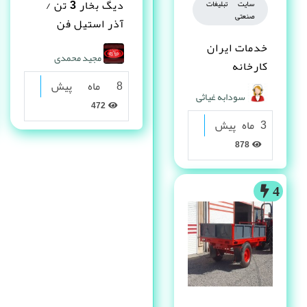
دیگ بخار 3 تن /
سایت تبلیغات
صنعتی
آذر استیل فن
آوران
خدمات ایران
مجید محمدی
کارخانه
8 ماه پیش
سودابه غیاثی
472
3 ماه پیش
878
4