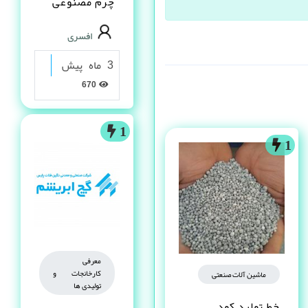
چرم مصنوعى
PVC در شیراز
افسری
3 ماه پیش
670
1
1
معرفی
کارخانجات و
ماشین آلات صنعتی
تولیدی ها
خط تولید کود