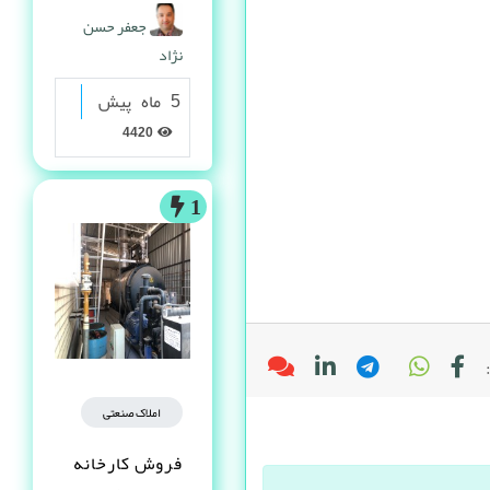
گرانولی
جعفر حسن
نژاد
5 ماه پیش
4420
1
املاک صنعتی
فروش کارخانه