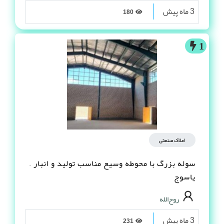
3 ماه پیش
180
1
املاک صنعتی
سوله بزرگ با محوطه وسیع مناسب تولید و انبار –
یاسوج
روح‌الله
3 ماه پیش
231