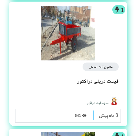
1
ماشین آلات صنعتی
قیمت تریلی تراکتور
سودابه غیاثی
3 ماه پیش
641