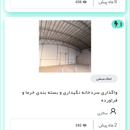
8 ماه پیش
438
1
املاک صنعتی
واگذاری سردخانه نگهداری و بسته بندی خرما و
فراورده
سالاری
2 ماه پیش
192