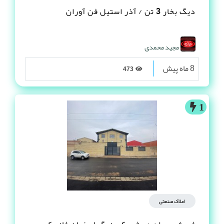
دیگ بخار 3 تن / آذر استیل فن آوران
مجید محمدی
8 ماه پیش
473
1
املاک صنعتی