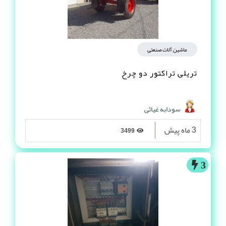
ماشین آلات صنعتی
تریلی تراکتور دو چرخ
سودابه غیاثی
3 ماه پیش
3499
3