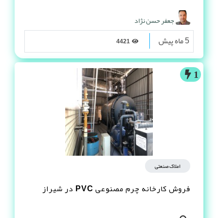
جعفر حسن نژاد
5 ماه پیش
4421
1
املاک صنعتی
فروش کارخانه چرم مصنوعى PVC در شیراز