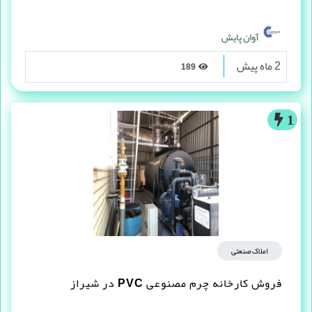
آوان پایش
2 ماه پیش
189
1
املاک صنعتی
فروش کارخانه چرم مصنوعى PVC در شیراز