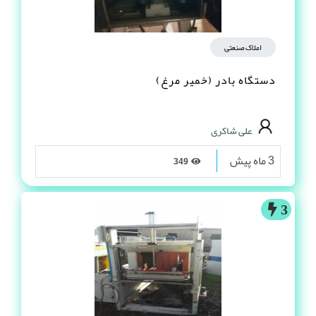
املاک صنعتی
دستگاه بادر (خمیر مرغ)
علی شاکری
3 ماه پیش
349
3