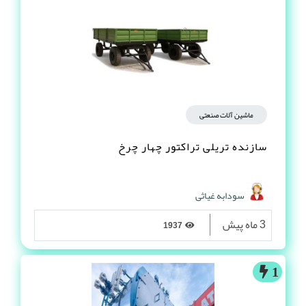
ماشین آلات صنعتی
سازنده تریلی تراکتور چهار چرخ
سودابه غیاثی
3 ماه پیش
1937
1