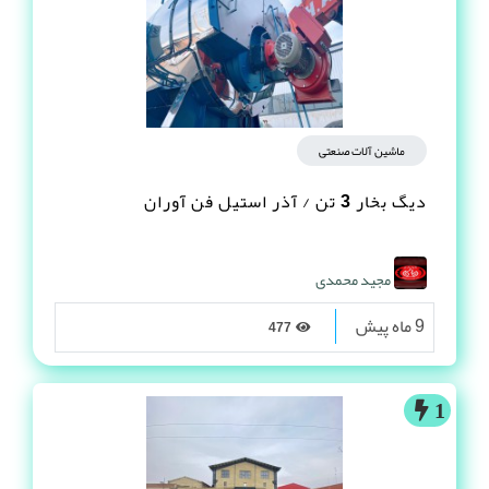
ماشین آلات صنعتی
دیگ بخار 3 تن / آذر استیل فن آوران
مجید محمدی
9 ماه پیش
477
1