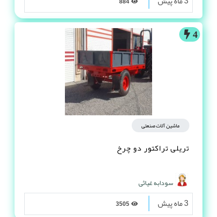
3 ماه پیش
884
4
ماشین آلات صنعتی
تریلی تراکتور دو چرخ
سودابه غیاثی
3 ماه پیش
3505