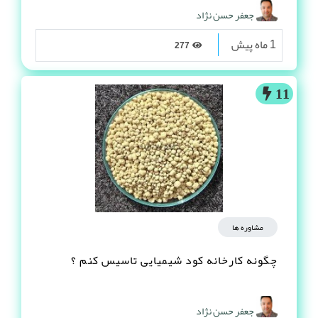
جعفر حسن نژاد
1 ماه پیش
277
11
مشاوره ها
چگونه کارخانه کود شیمیایی تاسیس کنم ؟
جعفر حسن نژاد