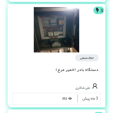
3
املاک صنعتی
دستگاه بادر (خمیر مرغ)
علی شاکری
3 ماه پیش
351