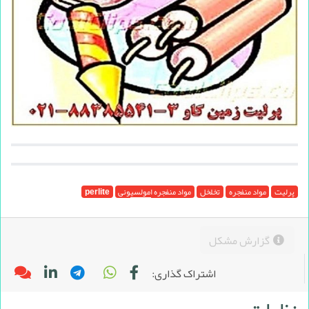
پرلیت
مواد منفجره
تخلخل
مواد منفجره امولسیونی
perlite
گزارش مشکل
اشتراک گذاری: