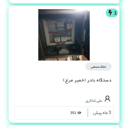
3
املاک صنعتی
دستگاه بادر (خمیر مرغ)
علی شاکری
3 ماه پیش
351