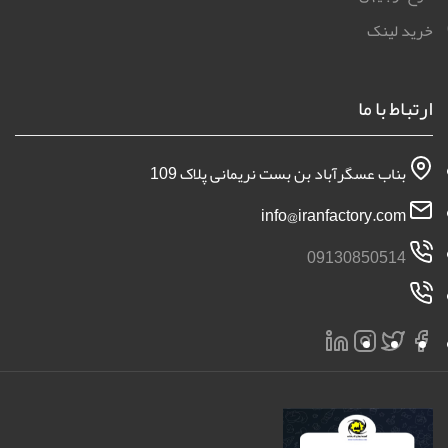
خرید لینک
ارتباط با ما
بناب عسگرآباد بن بست نریمانی پلاک 109
info@iranfactory.com
09130850514