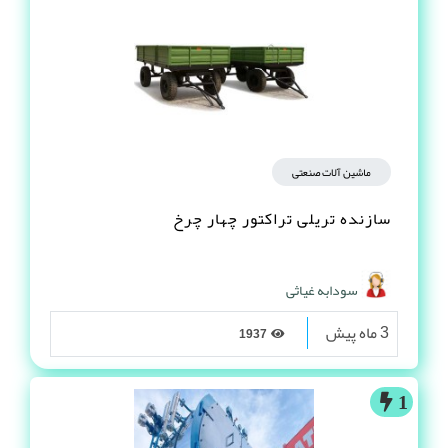
ماشین آلات صنعتی
سازنده تریلی تراکتور چهار چرخ
سودابه غیاثی
3 ماه پیش
1937
1