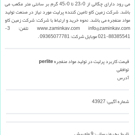
می رود دارای چگالی از 23/0 تا 45/0 گرم بر سانتی متر مکعب می
باشد. شرکت زمین کاو تامین کننده پرلیت مورد نیاز در صنعت تولید
مواد منفجره می باشد. نحوه خرید و ارتباط با شرکت: شرکت زمین کاو
www.zaminkav.com info@zaminkav.com تلفن: 3-
88385541-021 موبایل شرکت: 09365077781 .
قیمت کاربرد پرلیت در تولید مواد منفجره perlite
توافقی
آدرس
شماره آگهی:
43927
تاریخ به روزرسانی:
9 ماه پیش