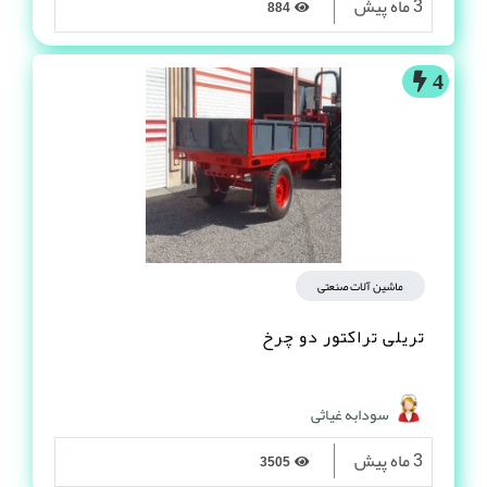
3 ماه پیش
884
4
ماشین آلات صنعتی
تریلی تراکتور دو چرخ
سودابه غیاثی
3 ماه پیش
3505