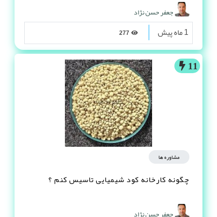
جعفر حسن نژاد
1 ماه پیش
277
11
مشاوره ها
چگونه کارخانه کود شیمیایی تاسیس کنم ؟
جعفر حسن نژاد