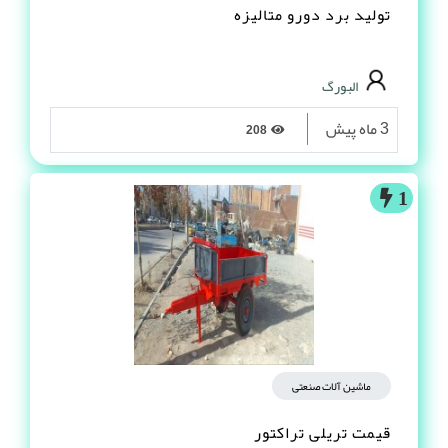
تولید برد دورو متالیزه
البورگ
3 ماه پیش
208
1
ماشین آلات صنعتی
قیمت تریلی تراکتور