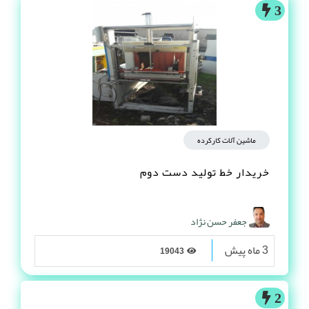
3
ماشین آلات کارکرده
خریدار خط تولید دست دوم
جعفر حسن نژاد
3 ماه پیش
19043
2