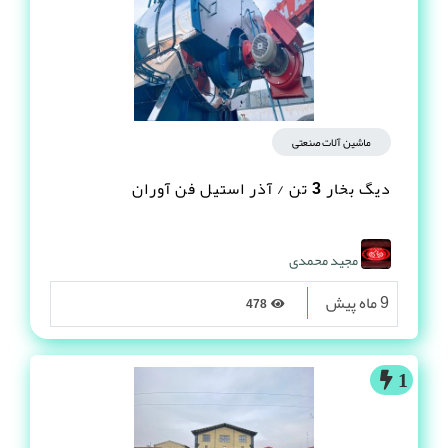
ماشین آلات صنعتی
دیگ بخار 3 تن / آذر استیل فن آوران
مجید محمدی
9 ماه پیش
478
1