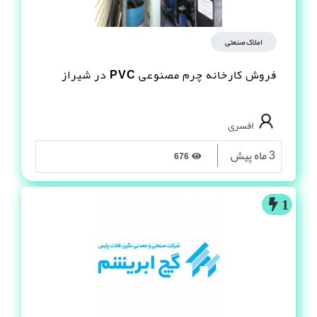
املاک صنعتی
فروش کارخانه چرم مصنوعى PVC در شیراز
افسری
3 ماه پیش
676
1