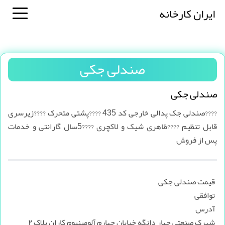
ایران کارخانه
صندلی جکی
صندلی جکی
????صندلی جک پدالی خارجی کد 435 ????پشتی متحرک ????زیرسری
قابل تنظیم ????ظاهری شیک و لاکچری ????5سال گارانتی و خدمات
پس از فروش
قیمت صندلی جکی
توافقی
آدرس
شهرک صنعتی چهار دانگه خیابان چهارم آلومینیوم کاران پلاک ۲