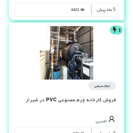
5 ماه پیش
4421
1
املاک صنعتی
فروش کارخانه چرم مصنوعى PVC در شیراز
افسری