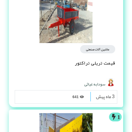
ماشین آلات صنعتی
قیمت تریلی تراکتور
سودابه غیاثی
3 ماه پیش
641
1