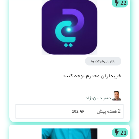
22
بازاریابی شرکت ها
خریداران محترم توجه کنند
جعفر حسن نژاد
2 هفته پیش
102
21