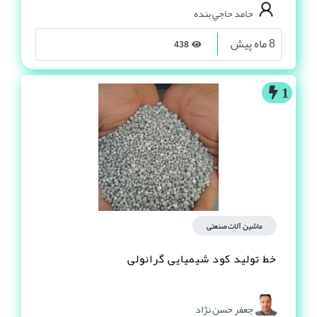
حامد حاجي بنده
8 ماه پیش
438
1
ماشین آلات صنعتی
خط تولید کود شیمیایی گرانولی
جعفر حسن نژاد