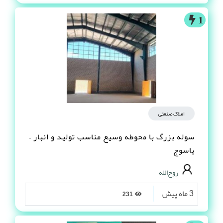
1
املاک صنعتی
سوله بزرگ با محوطه وسیع مناسب تولید و انبار –
یاسوج
روح‌الله
3 ماه پیش
231