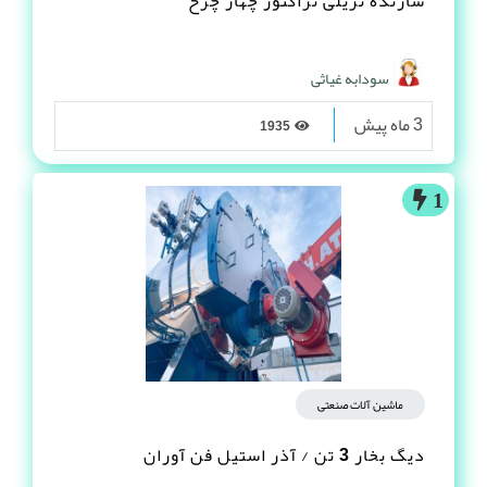
سازنده تریلی تراکتور چهار چرخ
سودابه غیاثی
3 ماه پیش
1935
1
ماشین آلات صنعتی
دیگ بخار 3 تن / آذر استیل فن آوران