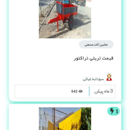
ماشین آلات صنعتی
قیمت تریلی تراکتور
سودابه غیاثی
3 ماه پیش
642
1