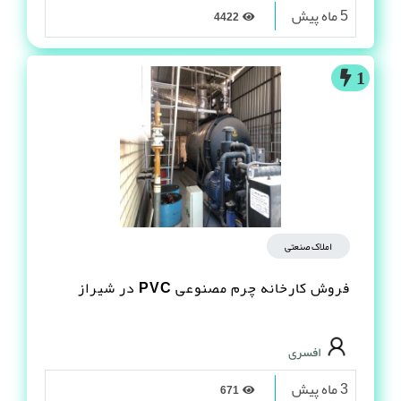
5 ماه پیش
4422
1
املاک صنعتی
فروش کارخانه چرم مصنوعى PVC در شیراز
افسری
3 ماه پیش
671