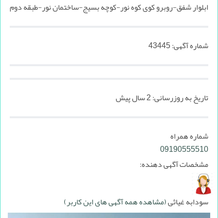
ابلوار شفق-روبرو کوی کوه نور-کوچه بسیج-ساختمان نور-طبقه دوم
شماره آگهی:
43445
تاریخ به روزرسانی:
2 سال پیش
شماره همراه
09190555510
مشخصات آگهی دهنده:
سودابه غیاثی
(مشاهده همه آگهی های این کاربر)