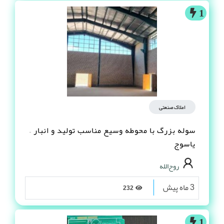
1
املاک صنعتی
سوله بزرگ با محوطه وسیع مناسب تولید و انبار –
یاسوج
روح‌الله
3 ماه پیش
232
1