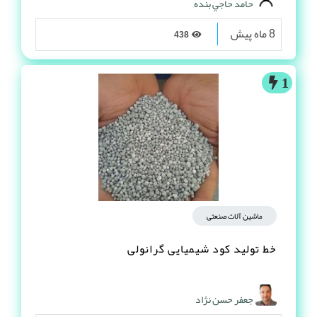
حامد حاجي بنده
8 ماه پیش
438
1
ماشین آلات صنعتی
خط تولید کود شیمیایی گرانولی
جعفر حسن نژاد