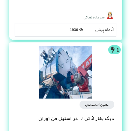
سودابه غیاثی
3 ماه پیش
1936
1
ماشین آلات صنعتی
دیگ بخار 3 تن / آذر استیل فن آوران