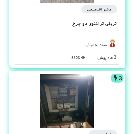
ماشین آلات صنعتی
تریلی تراکتور دو چرخ
سودابه غیاثی
3 ماه پیش
3503
3