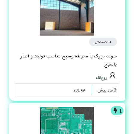
املاک صنعتی
سوله بزرگ با محوطه وسیع مناسب تولید و انبار –
یاسوج
روح‌الله
3 ماه پیش
231
1