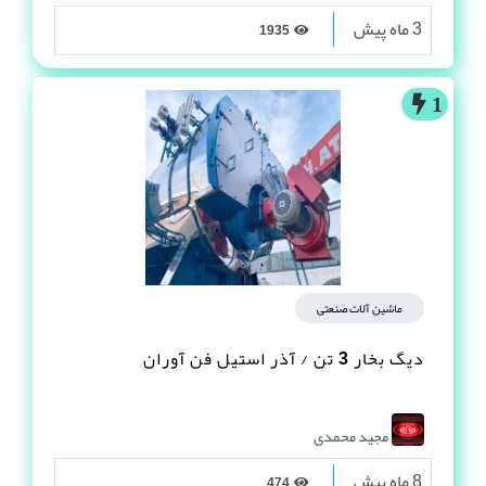
3 ماه پیش
1935
1
ماشین آلات صنعتی
دیگ بخار 3 تن / آذر استیل فن آوران
مجید محمدی
8 ماه پیش
474