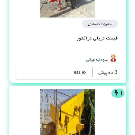
ماشین آلات صنعتی
قیمت تریلی تراکتور
سودابه غیاثی
3 ماه پیش
642
1