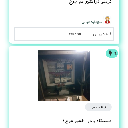
تریلی تراکتور دو چرخ
سودابه غیاثی
3 ماه پیش
3502
3
املاک صنعتی
دستگاه بادر (خمیر مرغ)