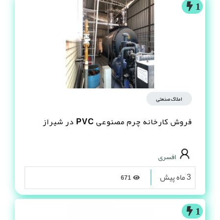
1
املاک صنعتی
فروش کارخانه چرم مصنوعى PVC در شیراز
افسری
3 ماه پیش
671
1